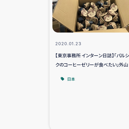
スリランカの南北女性をつ
ェ
民際
2020.01.23
【東京事務所 インターン日誌】「パル
ガザ
クのコーヒーゼリーが食べたい」外山
国内避難民への物
日本
タイ国境ミャン
レバノンでのシリア
レバノンでのシリ