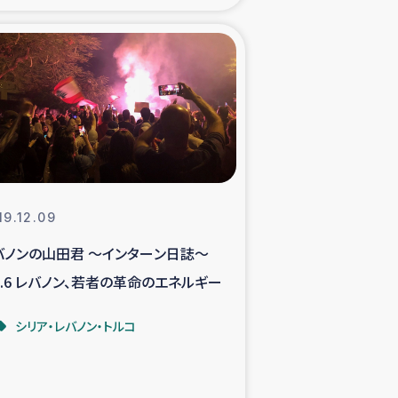
xパルシック
援隊の活動
復興支援
立支援事業
19.12.09
食料支援と農家生産支援
バノンの山田君 ～インターン日誌～
ol.6 レバノン、若者の革命のエネルギー
緑化を通じた支援事業
シリア・レバノン・トルコ
女性グループの生計支援
レード事業