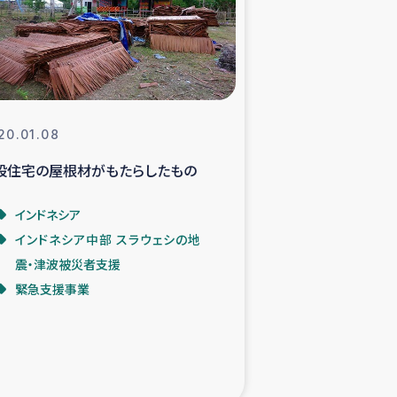
支援事業
NITAによる食品加工事業
20.01.08
設住宅の屋根材がもたらしたもの
島地震 緊急支援
インドネシア
ー緊急支援
インドネシア中部 スラウェシの地
震・津波被災者支援
グローブ植林活動
緊急支援事業
おける緊急支援
・レバノン人への農業支援