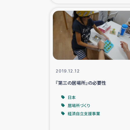
海外ルーツ
石巻市街地
仮設住宅生活
インターン・
2019.12.12
居場
『第三の居場所』の必要性
ガザ地区にお
日本
居場所づくり
ガザ地区における
経済自立支援事業
ふりかけ普及と食生