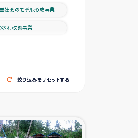
型社会のモデル形成事業
の水利改善事業
農業の支援事業
洪水被災者支援
絞り込みをリセットする
帰還民の生活再建支援
ェシの地震・津波被災者支援
ャフナ県干物事業
部洪水被災者支援