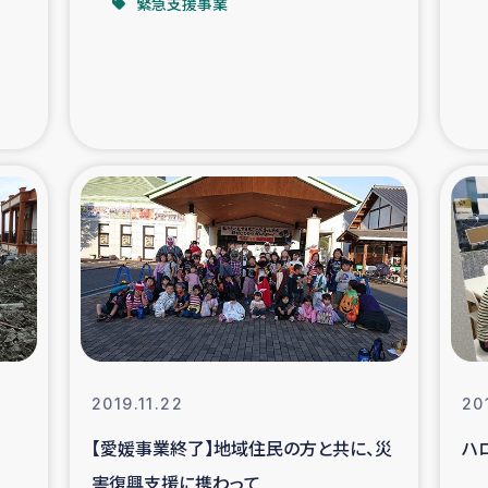
緊急支援事業
支援事業
女性の生計向上を通じ
際教育
食
ア地震被災者支援
デニヤヤ小規
ー生産者支援
アイナロ県マウベシ郡
規模爆発被災者支援
女性の生
トリー（カカオ）事業
2019.11.22
20
【愛媛事業終了】地域住民の方と共に、災
ハ
害復興支援に携わって