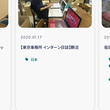
なぐサリー・リサイクル・プロジ
復興
クト
教育事業
女性グループPIFWA
2020.01.17
20
シッ
【東京事務所 インターン日誌】勝沼
仮
人道支援
令和6年能登半
日本
資配付および教育支援
ミャンマ
マー移民子ども支援
漁民によるマン
難民への食糧・越冬支援
レバノンに
ア難民への教育支援事業
レバノンでのシリア難民