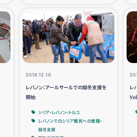
の市民との共生
神原ゼミ
在宅被災者支援
復興応
支援・農業復興支援
漁業
ボランティア日誌
経済自
2019.12.10
20
所づくり
ガザ空爆被災者への
レバノン：アールサールでの越冬支援を
レ
開始
V
ける羊の畜産支援
ガザ地区での公園の
シリア・レバノン・トルコ
被災住民への緊急支援
ガザ地区酪農を通した
レバノンでのシリア難民への食糧・
越冬支援
活改善による栄養改善事業
フェアト