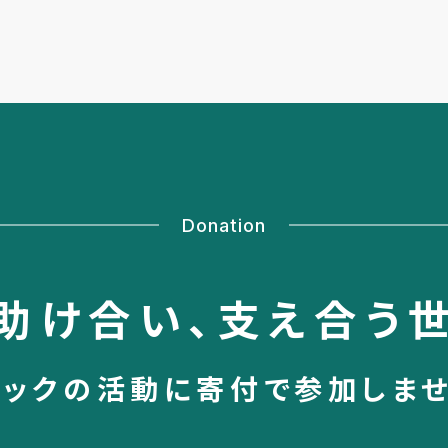
Donation
助け合い、
支え合う
シックの活動に
寄付で参加しま