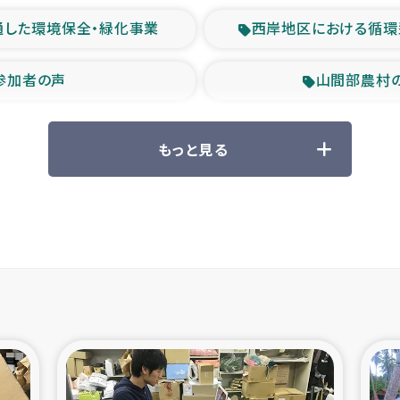
通した環境保全・緑化事業
西岸地区における循環
参加者の声
山間部農村
救援の時代
森林保全型
もっと見る
ル豪雨緊急支援
大雨による
産者支援事業
シリア国内避難民・
シリア難民支援事業
インドネシア中部 スラウ
ィブ県帰還民の生活再建支援
スリランカ ジ
 緊急人道支援
スリランカ南