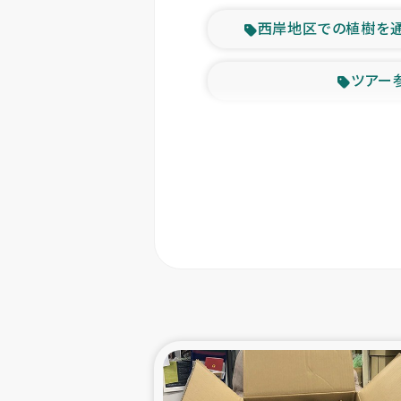
西岸地区での植樹を
ツアー
緊急
東ティモー
カカオ生
トルコにおける
スリランカ ムライテ
スリランカ