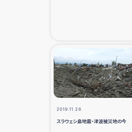
緊急
民
トルコ・シリ
コーヒ
ベイルート大
アグロフォレス
2019.11.26
スラウェシ島地震・津波被災地の今