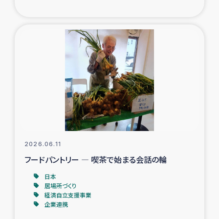
ガザ地区での公園の緑化を通じた支援事業
ガザ地区における被災住民への緊急支援
ガザ地区酪農を通した女性グループの生計支援
ふりかけ普及と食生活改善による栄養改善事業
フェアトレード事業
緊急支援事業
2026.06.11
フードパントリー ― 喫茶で始まる会話の輪
女性の生計向上を通じた子どもの栄養改善事業
日本
居場所づくり
民際教育
経済自立支援事業
企業連携
食べる