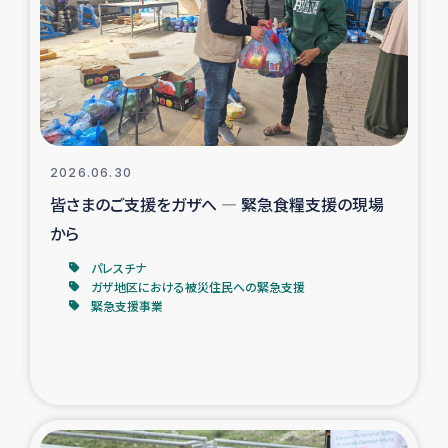
スリランカの南北女性をつなぐサリー・リサイクル・プロ
ジェクト
復興支援事業
民際教育事業
2026.06.30
女性グループPIFWANITAによる食品加工事業
皆さまのご支援をガザへ ― 緊急食糧支援の現場
から
ガザ人道支援
パレスチナ
ガザ地区における被災住民への緊急支援
令和6年能登半島地震 緊急支援
緊急支援事業
国内避難民への物資配付および教育支援
ミャンマー緊急支援