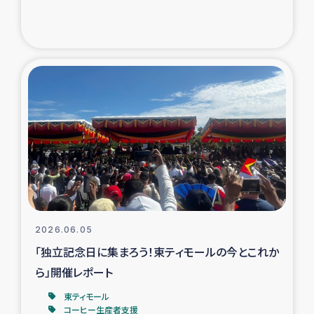
トルコ・シリア地震被災者支援
デニヤヤ小規模紅茶農家支援
コーヒー生産者支援
アイナロ県マウベシ郡でのコーヒー畑改善事業
ベイルート大規模爆発被災者支援
女性の生計向上支援
2026.06.05
「独立記念日に集まろう！東ティモールの今とこれか
アグロフォレストリー（カカオ）事業
ら」開催レポート
東ティモール
コーヒー生産者支援