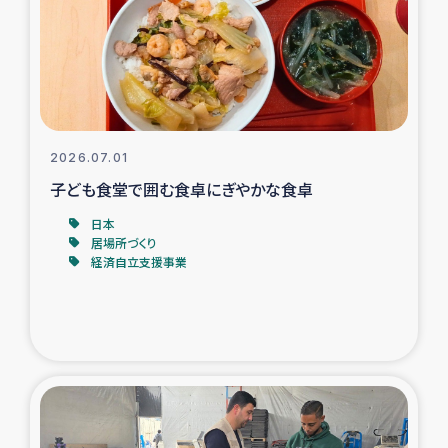
カカオ生産者支援事業
シリア国内避難民・帰還民の生活再建支援
トルコにおけるシリア難民支援事業
2026.07.01
インドネシア中部 スラウェシの地震・津波被災者支援
子ども食堂で囲む食卓にぎやかな食卓
日本
スリランカ ムライティブ県帰還民の生活再建支援
居場所づくり
経済自立支援事業
スリランカ ジャフナ県干物事業
スリランカ 緊急人道支援
スリランカ南部洪水被災者支援