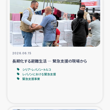
タイ国境ミャンマー移民子ども支援
漁民によるマングローブ植林活動
レバノンでのシリア難民への食糧・越冬支援
レバノンにおける緊急支援
2026.06.15
レバノンでのシリア難民への教育支援事業
長期化する避難生活 ― 緊急支援の現場から
レバノンでのシリア難民・レバノン人への農業支援
シリア・レバノン・トルコ
レバノンにおける緊急支援
緊急支援事業
海外ルーツの市民との共生
神原ゼミxパルシック
石巻市街地在宅被災者支援