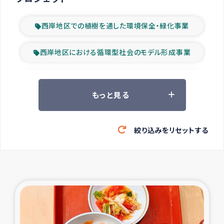
西岸地区での植樹を通した環境保全・緑化事業
西岸地区における循環型社会のモデル形成事業
ツアー参加者の声
もっと見る
山間部農村の水利改善事業
絞り込みをリセットする
緊急救援の時代
森林保全型農業の支援事業
東ティモール豪雨緊急支援
大雨による洪水被災者支援