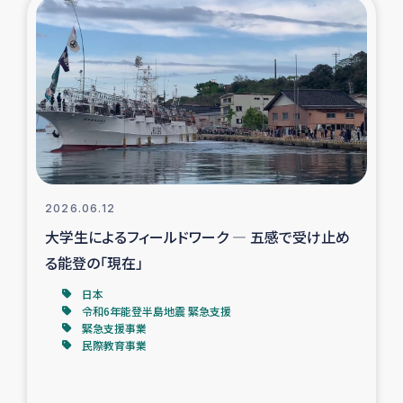
復興応援隊の活動
仮設住宅生活支援・農業復興支援
漁業復興支援
インターン・ボランティア日誌
2026.06.12
経済自立支援事業
大学生によるフィールドワーク ― 五感で受け止め
る能登の「現在」
居場所づくり
日本
令和6年能登半島地震 緊急支援
ガザ空爆被災者への食料支援と農家生産支援
緊急支援事業
民際教育事業
ガザ地区における羊の畜産支援