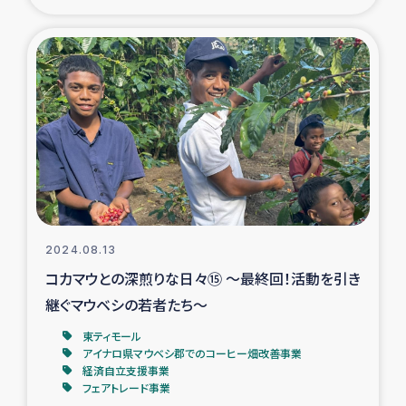
ガザ地区での公園の緑化を通じた支援事業
ガザ地区における被災住民への緊急支援
ガザ地区酪農を通した女性グループの生計支援
ふりかけ普及と食生活改善による栄養改善事業
フェアトレード事業
緊急支援事業
2024.08.13
コカマウとの深煎りな日々⑮ ～最終回！活動を引き
女性の生計向上を通じた子どもの栄養改善事業
継ぐマウベシの若者たち～
東ティモール
民際教育
アイナロ県マウベシ郡でのコーヒー畑改善事業
経済自立支援事業
フェアトレード事業
食べる