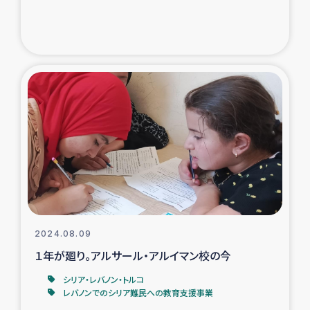
トルコ・シリア地震被災者支援
デニヤヤ小規模紅茶農家支援
コーヒー生産者支援
アイナロ県マウベシ郡でのコーヒー畑改善事業
ベイルート大規模爆発被災者支援
女性の生計向上支援
2024.08.09
アグロフォレストリー（カカオ）事業
１年が廻り。アルサール・アルイマン校の今
シリア・レバノン・トルコ
レバノンでのシリア難民への教育支援事業