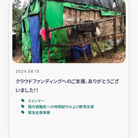
復興応援隊の活動
仮設住宅生活支援・農業復興支援
漁業復興支援
インターン・ボランティア日誌
2024.08.13
経済自立支援事業
クラウドファンディングへのご支援、ありがとうござ
いました！！
居場所づくり
ミャンマー
国内避難民への物資配付および教育支援
ガザ空爆被災者への食料支援と農家生産支援
緊急支援事業
ガザ地区における羊の畜産支援