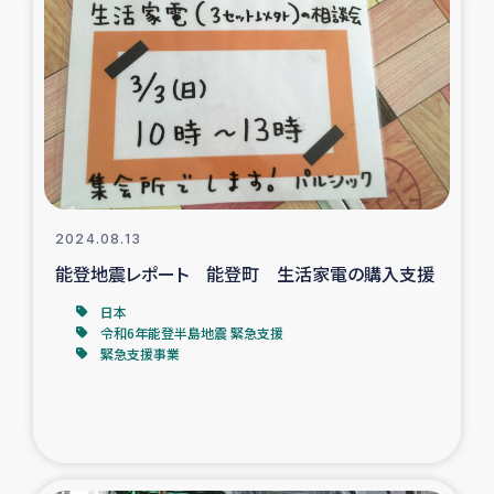
タイ国境ミャンマー移民子ども支援
漁民によるマングローブ植林活動
レバノンでのシリア難民への食糧・越冬支援
レバノンにおける緊急支援
2024.08.13
レバノンでのシリア難民への教育支援事業
能登地震レポート 能登町 生活家電の購入支援
レバノンでのシリア難民・レバノン人への農業支援
日本
令和6年能登半島地震 緊急支援
緊急支援事業
海外ルーツの市民との共生
神原ゼミxパルシック
石巻市街地在宅被災者支援