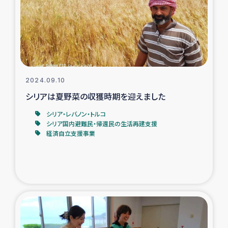
カカオ生産者支援事業
シリア国内避難民・帰還民の生活再建支援
トルコにおけるシリア難民支援事業
2024.09.10
インドネシア中部 スラウェシの地震・津波被災者支援
シリアは夏野菜の収獲時期を迎えました
シリア・レバノン・トルコ
スリランカ ムライティブ県帰還民の生活再建支援
シリア国内避難民・帰還民の生活再建支援
経済自立支援事業
スリランカ ジャフナ県干物事業
スリランカ 緊急人道支援
スリランカ南部洪水被災者支援