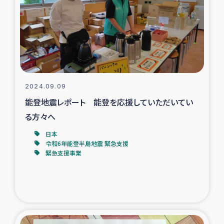
スリランカの南北女性をつなぐサリー・リサイクル・プロ
ジェクト
復興支援事業
民際教育事業
2024.09.09
女性グループPIFWANITAによる食品加工事業
能登地震レポート 能登を応援していただいてい
る方々へ
ガザ人道支援
日本
令和6年能登半島地震 緊急支援
令和6年能登半島地震 緊急支援
緊急支援事業
国内避難民への物資配付および教育支援
ミャンマー緊急支援