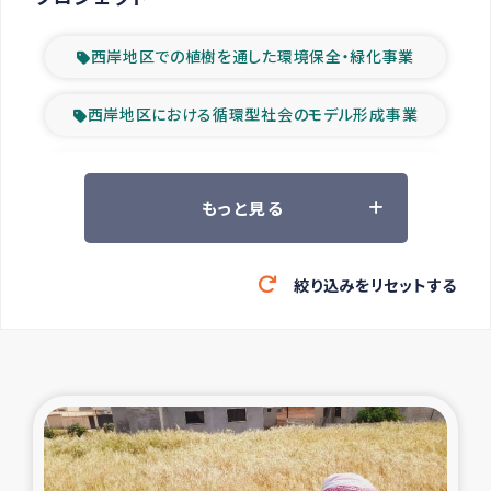
西岸地区での植樹を通した環境保全・緑化事業
西岸地区における循環型社会のモデル形成事業
ツアー参加者の声
もっと見る
山間部農村の水利改善事業
絞り込みをリセットする
緊急救援の時代
森林保全型農業の支援事業
東ティモール豪雨緊急支援
大雨による洪水被災者支援