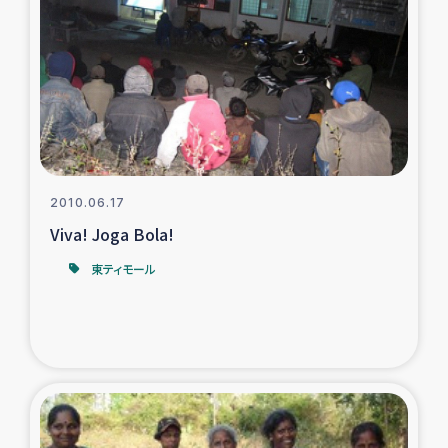
復興応援隊の活動
仮設住宅生活支援・農業復興支援
漁業復興支援
インターン・ボランティア日誌
2010.06.17
Viva! Joga Bola!
経済自立支援事業
東ティモール
居場所づくり
ガザ空爆被災者への食料支援と農家生産支援
ガザ地区における羊の畜産支援