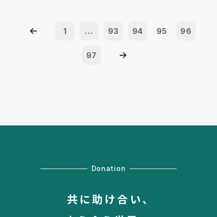
1
...
93
94
95
96
97
Donation
共に助け合い、