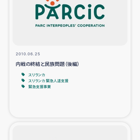
スリランカの南北女性をつなぐサリー・リサイクル・プロ
ジェクト
復興支援事業
民際教育事業
2010.06.25
女性グループPIFWANITAによる食品加工事業
内戦の終結と民族問題（後編）
スリランカ
ガザ人道支援
スリランカ 緊急人道支援
緊急支援事業
令和6年能登半島地震 緊急支援
国内避難民への物資配付および教育支援
ミャンマー緊急支援