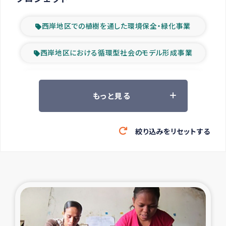
西岸地区での植樹を通した環境保全・緑化事業
西岸地区における循環型社会のモデル形成事業
ツアー参加者の声
もっと見る
山間部農村の水利改善事業
絞り込みをリセットする
緊急救援の時代
森林保全型農業の支援事業
東ティモール豪雨緊急支援
大雨による洪水被災者支援