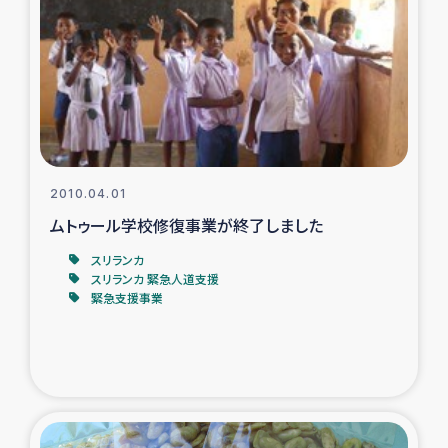
トルコ・シリア地震被災者支援
デニヤヤ小規模紅茶農家支援
コーヒー生産者支援
2010.04.01
アイナロ県マウベシ郡でのコーヒー畑改善事業
ムトゥール学校修復事業が終了しました
ベイルート大規模爆発被災者支援
スリランカ
スリランカ 緊急人道支援
緊急支援事業
女性の生計向上支援
アグロフォレストリー（カカオ）事業