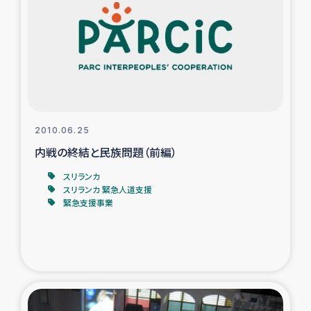
タイ国境ミャンマー移民子ども支援
漁民によるマングローブ植林活動
レバノンでのシリア難民への食糧・越冬支援
レバノンにおける緊急支援
2010.06.25
内戦の終結と民族問題（前編）
レバノンでのシリア難民への教育支援事業
スリランカ
レバノンでのシリア難民・レバノン人への農業支援
スリランカ 緊急人道支援
緊急支援事業
海外ルーツの市民との共生
神原ゼミxパルシック
石巻市街地在宅被災者支援