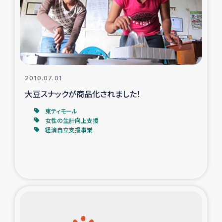
カカオ生産者支援事業
シリア国内避難民・帰還民の生活再建支援
トルコにおけるシリア難民支援事業
2010.07.01
インドネシア中部 スラウェシの地震・津波被災者支援
大豆スナックが商品化されました！
東ティモール
スリランカ ムライティブ県帰還民の生活再建支援
女性の生計向上支援
経済自立支援事業
スリランカ ジャフナ県干物事業
スリランカ 緊急人道支援
スリランカ南部洪水被災者支援