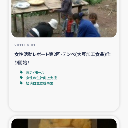
カカオ生産者支援事業
シリア国内避難民・帰還民の生活再建支援
トルコにおけるシリア難民支援事業
2011.06.01
インドネシア中部 スラウェシの地震・津波被災者支援
女性活動レポート第2回-テンペ(大豆加工食品)作
り開始！
スリランカ ムライティブ県帰還民の生活再建支援
東ティモール
女性の生計向上支援
経済自立支援事業
スリランカ ジャフナ県干物事業
スリランカ 緊急人道支援
スリランカ南部洪水被災者支援