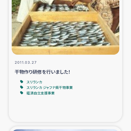
トルコ・シリア地震被災者支援
デニヤヤ小規模紅茶農家支援
コーヒー生産者支援
アイナロ県マウベシ郡でのコーヒー畑改善事業
2011.03.27
干物作り研修を行いました！
ベイルート大規模爆発被災者支援
スリランカ
スリランカ ジャフナ県干物事業
女性の生計向上支援
経済自立支援事業
アグロフォレストリー（カカオ）事業