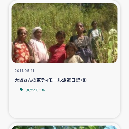
タイ国境ミャンマー移民子ども支援
漁民によるマングローブ植林活動
レバノンでのシリア難民への食糧・越冬支援
レバノンにおける緊急支援
レバノンでのシリア難民への教育支援事業
2011.05.11
レバノンでのシリア難民・レバノン人への農業支援
大坂さんの東ティモール派遣日記（8）
東ティモール
海外ルーツの市民との共生
神原ゼミxパルシック
石巻市街地在宅被災者支援