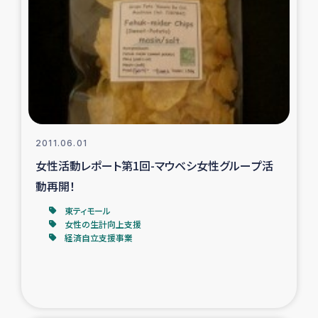
スリランカの南北女性をつなぐサリー・リサイクル・プロ
ジェクト
復興支援事業
民際教育事業
女性グループPIFWANITAによる食品加工事業
2011.06.01
女性活動レポート第1回-マウベシ女性グループ活
ガザ人道支援
動再開！
令和6年能登半島地震 緊急支援
東ティモール
女性の生計向上支援
経済自立支援事業
国内避難民への物資配付および教育支援
ミャンマー緊急支援