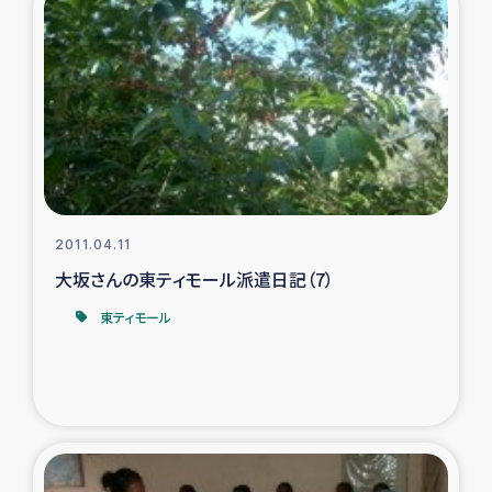
復興応援隊の活動
仮設住宅生活支援・農業復興支援
漁業復興支援
インターン・ボランティア日誌
2011.04.11
経済自立支援事業
大坂さんの東ティモール派遣日記（7）
東ティモール
居場所づくり
ガザ空爆被災者への食料支援と農家生産支援
ガザ地区における羊の畜産支援