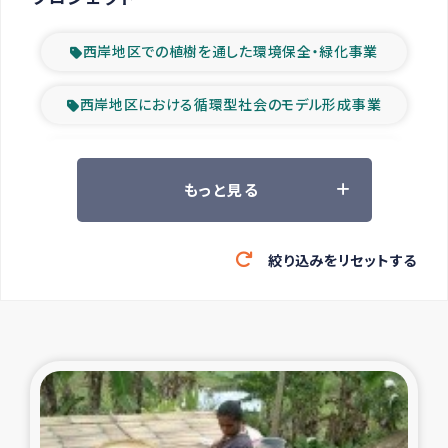
西岸地区での植樹を通した環境保全・緑化事業
西岸地区における循環型社会のモデル形成事業
ツアー参加者の声
もっと見る
山間部農村の水利改善事業
絞り込みをリセットする
緊急救援の時代
森林保全型農業の支援事業
東ティモール豪雨緊急支援
大雨による洪水被災者支援