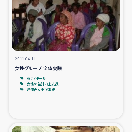
ガザ地区での公園の緑化を通じた支援事業
ガザ地区における被災住民への緊急支援
ガザ地区酪農を通した女性グループの生計支援
ふりかけ普及と食生活改善による栄養改善事業
2011.04.11
フェアトレード事業
女性グループ 全体会議
東ティモール
緊急支援事業
女性の生計向上支援
経済自立支援事業
女性の生計向上を通じた子どもの栄養改善事業
民際教育
食べる