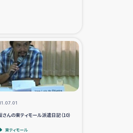
た子どもの栄養改善事業
べる
模紅茶農家支援
でのコーヒー畑改善事業
計向上支援
11.07.01
坂さんの東ティモール派遣日記（10）
東ティモール