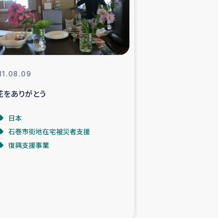
支援事業
NITAによる食品加工事業
11.08.09
花をありがとう
島地震 緊急支援
日本
ー緊急支援
石巻市街地在宅被災者支援
復興支援事業
グローブ植林活動
おける緊急支援
・レバノン人への農業支援