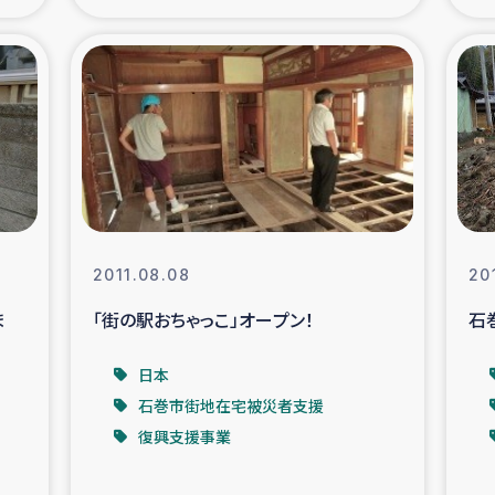
の市民との共生
神原ゼミ
在宅被災者支援
復興応
支援・農業復興支援
漁業
ボランティア日誌
経済自
2011.08.08
20
所づくり
ガザ空爆被災者への
ま
「街の駅おちゃっこ」オープン！
石
ける羊の畜産支援
ガザ地区での公園の
日本
石巻市街地在宅被災者支援
被災住民への緊急支援
ガザ地区酪農を通した
復興支援事業
活改善による栄養改善事業
フェアト