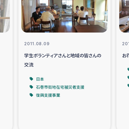
なぐサリー・リサイクル・プロジ
復興
クト
教育事業
女性グループPIFWA
2011.08.09
20
学生ボランティアさんと地域の皆さんの
お
人道支援
令和6年能登半
交流
資配付および教育支援
ミャンマ
日本
石巻市街地在宅被災者支援
マー移民子ども支援
漁民によるマン
復興支援事業
難民への食糧・越冬支援
レバノンに
ア難民への教育支援事業
レバノンでのシリア難民