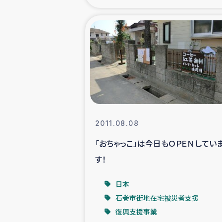
海外ルーツ
石巻市街地
仮設住宅生活
インターン・
2011.08.08
居場
「おちゃっこ」は今日もＯＰＥＮしてい
す！
ガザ地区にお
日本
ガザ地区における
石巻市街地在宅被災者支援
復興支援事業
ふりかけ普及と食生