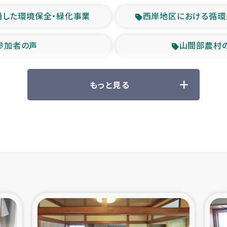
通した環境保全・緑化事業
西岸地区における循環
参加者の声
山間部農村
救援の時代
森林保全型
もっと見る
ル豪雨緊急支援
大雨による
産者支援事業
シリア国内避難民・
シリア難民支援事業
インドネシア中部 スラウ
ィブ県帰還民の生活再建支援
スリランカ ジ
 緊急人道支援
スリランカ南