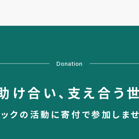
Donation
助け合い、
支え合う
シックの活動に
寄付で参加しま