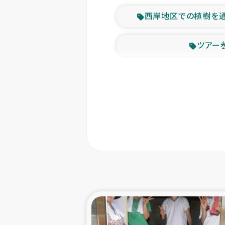
西岸地区での植樹を
ツアー
緊急
東ティモー
カカオ生
トルコにおける
スリランカ ムライテ
スリランカ