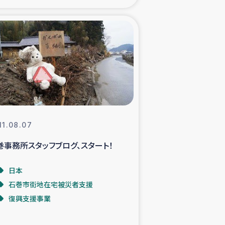
xパルシック
援隊の活動
復興支援
立支援事業
11.08.07
食料支援と農家生産支援
巻事務所スタッフブログ、スタート！
緑化を通じた支援事業
日本
石巻市街地在宅被災者支援
女性グループの生計支援
復興支援事業
レード事業