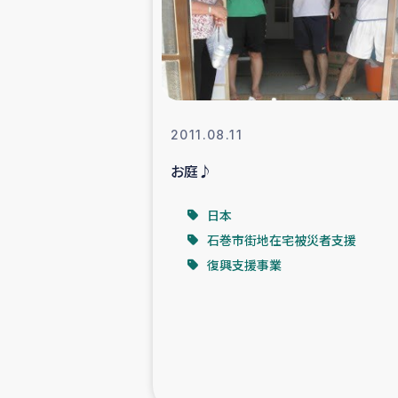
スリランカの南北女性をつ
ェ
民際
2011.08.11
お庭♪
ガザ
日本
国内避難民への物
石巻市街地在宅被災者支援
復興支援事業
タイ国境ミャン
レバノンでのシリア
レバノンでのシリ