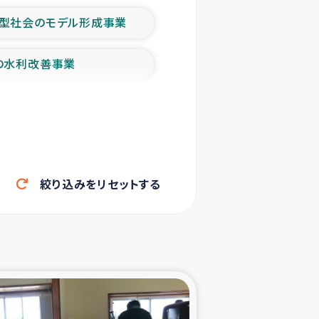
型社会のモデル形成事業
の水利改善事業
農業の支援事業
洪水被災者支援
絞り込みをリセットする
帰還民の生活再建支援
ェシの地震・津波被災者支援
ャフナ県干物事業
部洪水被災者支援