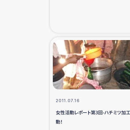
緊急
民
トルコ・シリ
コーヒ
ベイルート大
アグロフォレス
2011.07.16
女性活動レポート第3回-ハチミツ加
動！