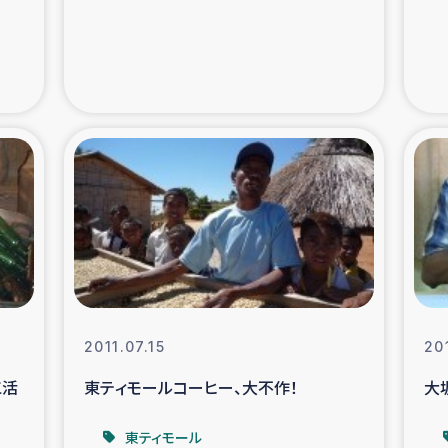
支援事業
女性の生計向上を通じ
際教育
食
ア地震被災者支援
デニヤヤ小規
ー生産者支援
アイナロ県マウベシ郡
規模爆発被災者支援
女性の生
トリー（カカオ）事業
2011.07.15
20
工活
東ティモールコーヒー、大不作！
大
東ティモール