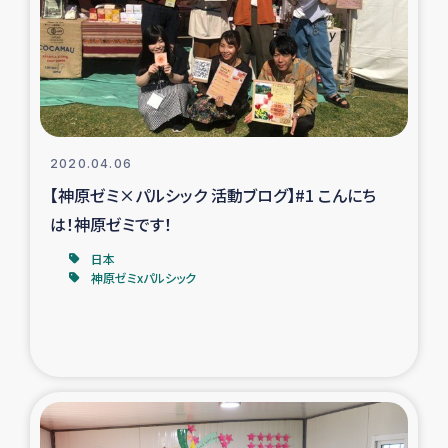
スリランカの南北女性をつなぐサリー・リサイクル・プロ
ジェクト
復興支援事業
民際教育事業
2020.04.06
女性グループPIFWANITAによる食品加工事業
【神原ゼミ×パルシック 活動ブログ】#1 こんにち
は！神原ゼミです！
ガザ人道支援
日本
神原ゼミxパルシック
令和6年能登半島地震 緊急支援
国内避難民への物資配付および教育支援
ミャンマー緊急支援