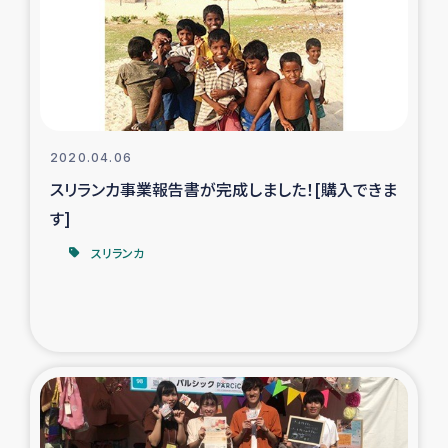
カカオ生産者支援事業
シリア国内避難民・帰還民の生活再建支援
トルコにおけるシリア難民支援事業
2020.04.06
インドネシア中部 スラウェシの地震・津波被災者支援
スリランカ事業報告書が完成しました！[購入できま
す]
スリランカ ムライティブ県帰還民の生活再建支援
スリランカ
スリランカ ジャフナ県干物事業
スリランカ 緊急人道支援
スリランカ南部洪水被災者支援