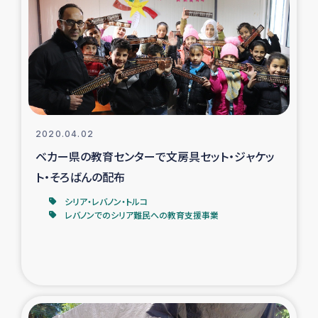
タイ国境ミャンマー移民子ども支援
漁民によるマングローブ植林活動
レバノンでのシリア難民への食糧・越冬支援
レバノンにおける緊急支援
2020.04.02
ベカー県の教育センターで文房具セット・ジャケッ
レバノンでのシリア難民への教育支援事業
ト・そろばんの配布
レバノンでのシリア難民・レバノン人への農業支援
シリア・レバノン・トルコ
レバノンでのシリア難民への教育支援事業
海外ルーツの市民との共生
神原ゼミxパルシック
石巻市街地在宅被災者支援