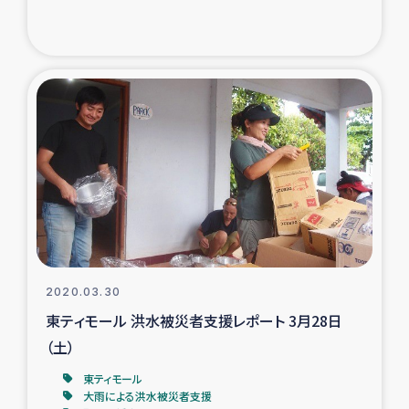
トルコ・シリア地震被災者支援
デニヤヤ小規模紅茶農家支援
コーヒー生産者支援
アイナロ県マウベシ郡でのコーヒー畑改善事業
ベイルート大規模爆発被災者支援
女性の生計向上支援
2020.03.30
東ティモール 洪水被災者支援レポート 3月28日
アグロフォレストリー（カカオ）事業
（土）
東ティモール
大雨による洪水被災者支援