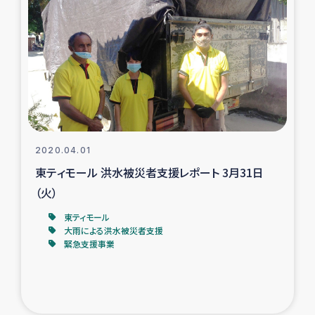
復興応援隊の活動
仮設住宅生活支援・農業復興支援
漁業復興支援
インターン・ボランティア日誌
2020.04.01
東ティモール 洪水被災者支援レポート 3月31日
経済自立支援事業
（火）
居場所づくり
東ティモール
大雨による洪水被災者支援
緊急支援事業
ガザ空爆被災者への食料支援と農家生産支援
ガザ地区における羊の畜産支援