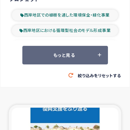
西岸地区での植樹を通した環境保全・緑化事業
西岸地区における循環型社会のモデル形成事業
ツアー参加者の声
もっと見る
山間部農村の水利改善事業
絞り込みをリセットする
緊急救援の時代
森林保全型農業の支援事業
東ティモール豪雨緊急支援
大雨による洪水被災者支援