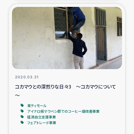
ガザ地区での公園の緑化を通じた支援事業
ガザ地区における被災住民への緊急支援
ガザ地区酪農を通した女性グループの生計支援
ふりかけ普及と食生活改善による栄養改善事業
フェアトレード事業
2020.03.31
緊急支援事業
コカマウとの深煎りな日々3 ～コカマウについて
～
女性の生計向上を通じた子どもの栄養改善事業
東ティモール
アイナロ県マウベシ郡でのコーヒー畑改善事業
民際教育
経済自立支援事業
フェアトレード事業
食べる