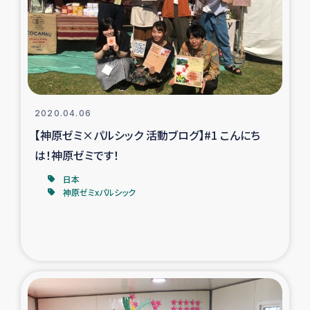
スリランカの南北女性をつなぐサリー・リサイクル・プロ
ジェクト
復興支援事業
民際教育事業
2020.04.06
女性グループPIFWANITAによる食品加工事業
【神原ゼミ×パルシック 活動ブログ】#1 こんにち
は！神原ゼミです！
ガザ人道支援
日本
神原ゼミxパルシック
令和6年能登半島地震 緊急支援
国内避難民への物資配付および教育支援
ミャンマー緊急支援