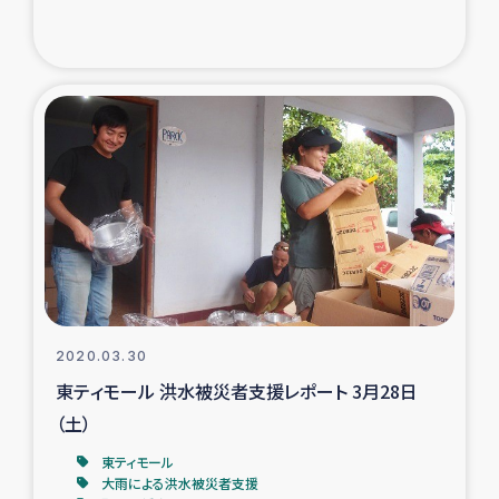
トルコ・シリア地震被災者支援
デニヤヤ小規模紅茶農家支援
コーヒー生産者支援
アイナロ県マウベシ郡でのコーヒー畑改善事業
ベイルート大規模爆発被災者支援
女性の生計向上支援
2020.03.30
東ティモール 洪水被災者支援レポート 3月28日
アグロフォレストリー（カカオ）事業
（土）
東ティモール
大雨による洪水被災者支援