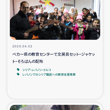
タイ国境ミャンマー移民子ども支援
漁民によるマングローブ植林活動
レバノンでのシリア難民への食糧・越冬支援
レバノンにおける緊急支援
2020.04.02
ベカー県の教育センターで文房具セット・ジャケッ
レバノンでのシリア難民への教育支援事業
ト・そろばんの配布
レバノンでのシリア難民・レバノン人への農業支援
シリア・レバノン・トルコ
レバノンでのシリア難民への教育支援事業
海外ルーツの市民との共生
神原ゼミxパルシック
石巻市街地在宅被災者支援