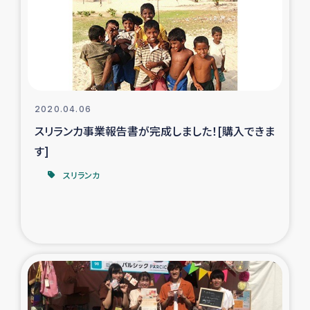
カカオ生産者支援事業
シリア国内避難民・帰還民の生活再建支援
トルコにおけるシリア難民支援事業
2020.04.06
インドネシア中部 スラウェシの地震・津波被災者支援
スリランカ事業報告書が完成しました！[購入できま
す]
スリランカ ムライティブ県帰還民の生活再建支援
スリランカ
スリランカ ジャフナ県干物事業
スリランカ 緊急人道支援
スリランカ南部洪水被災者支援