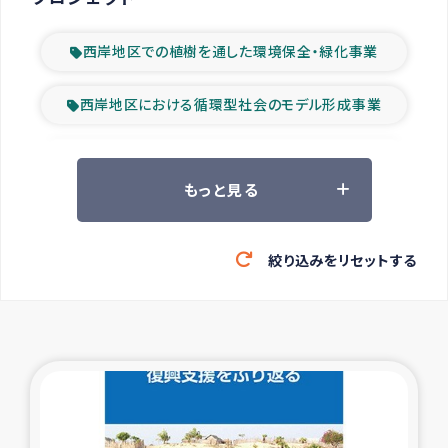
西岸地区での植樹を通した環境保全・緑化事業
西岸地区における循環型社会のモデル形成事業
ツアー参加者の声
もっと見る
山間部農村の水利改善事業
絞り込みをリセットする
緊急救援の時代
森林保全型農業の支援事業
東ティモール豪雨緊急支援
大雨による洪水被災者支援