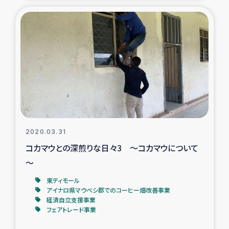
ガザ地区での公園の緑化を通じた支援事業
ガザ地区における被災住民への緊急支援
ガザ地区酪農を通した女性グループの生計支援
ふりかけ普及と食生活改善による栄養改善事業
フェアトレード事業
2020.03.31
緊急支援事業
コカマウとの深煎りな日々3 ～コカマウについて
～
女性の生計向上を通じた子どもの栄養改善事業
東ティモール
アイナロ県マウベシ郡でのコーヒー畑改善事業
民際教育
経済自立支援事業
フェアトレード事業
食べる