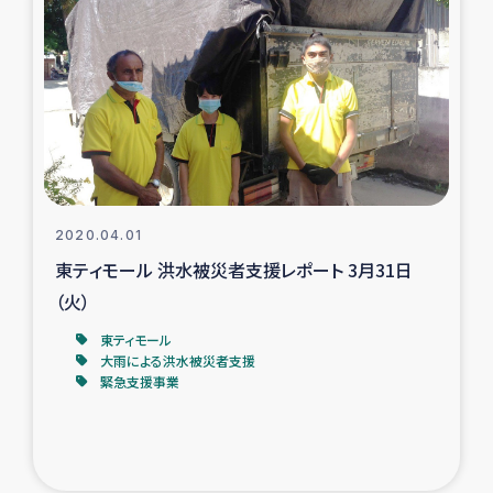
復興応援隊の活動
仮設住宅生活支援・農業復興支援
漁業復興支援
インターン・ボランティア日誌
2020.04.01
東ティモール 洪水被災者支援レポート 3月31日
経済自立支援事業
（火）
居場所づくり
東ティモール
大雨による洪水被災者支援
緊急支援事業
ガザ空爆被災者への食料支援と農家生産支援
ガザ地区における羊の畜産支援