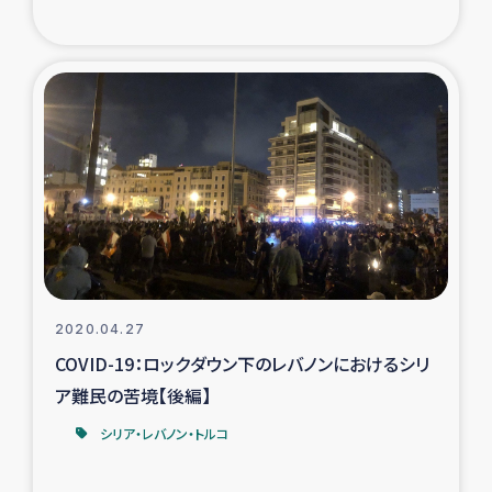
トルコ・シリア地震被災者支援
デニヤヤ小規模紅茶農家支援
コーヒー生産者支援
アイナロ県マウベシ郡でのコーヒー畑改善事業
ベイルート大規模爆発被災者支援
2020.04.27
女性の生計向上支援
COVID-19：ロックダウン下のレバノンにおけるシリ
ア難民の苦境【後編】
アグロフォレストリー（カカオ）事業
シリア・レバノン・トルコ