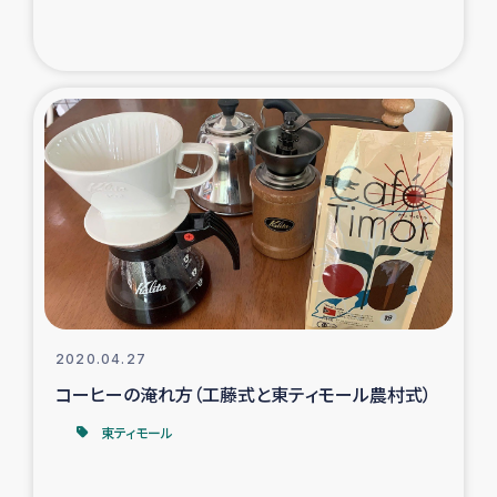
ガザ地区での公園の緑化を通じた支援事業
ガザ地区における被災住民への緊急支援
ガザ地区酪農を通した女性グループの生計支援
ふりかけ普及と食生活改善による栄養改善事業
フェアトレード事業
緊急支援事業
2020.04.27
女性の生計向上を通じた子どもの栄養改善事業
コーヒーの淹れ方（工藤式と東ティモール農村式）
民際教育
東ティモール
食べる