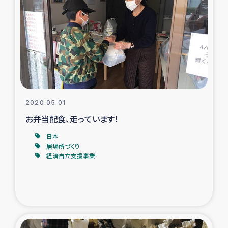
スリランカの南北女性をつなぐサリー・リサイクル・プロ
ジェクト
復興支援事業
民際教育事業
女性グループPIFWANITAによる食品加工事業
2020.05.01
お弁当配食、走っています！
ガザ人道支援
日本
居場所づくり
令和6年能登半島地震 緊急支援
経済自立支援事業
国内避難民への物資配付および教育支援
ミャンマー緊急支援