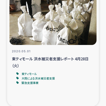
タイ国境ミャンマー移民子ども支援
漁民によるマングローブ植林活動
レバノンでのシリア難民への食糧・越冬支援
レバノンにおける緊急支援
2020.05.01
レバノンでのシリア難民への教育支援事業
東ティモール 洪水被災者支援レポート 4月28日
レバノンでのシリア難民・レバノン人への農業支援
（火）
東ティモール
海外ルーツの市民との共生
大雨による洪水被災者支援
緊急支援事業
神原ゼミxパルシック
石巻市街地在宅被災者支援