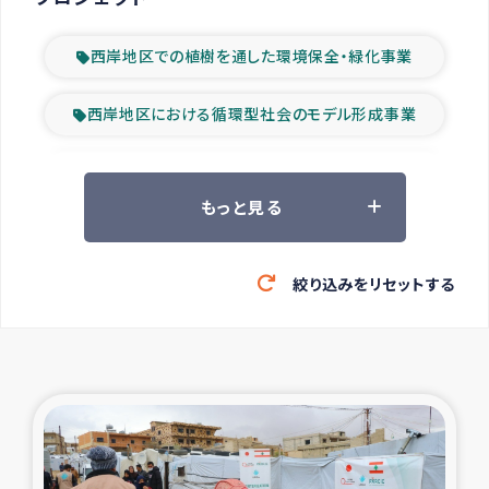
西岸地区での植樹を通した環境保全・緑化事業
西岸地区における循環型社会のモデル形成事業
ツアー参加者の声
もっと見る
山間部農村の水利改善事業
絞り込みをリセットする
緊急救援の時代
森林保全型農業の支援事業
東ティモール豪雨緊急支援
大雨による洪水被災者支援