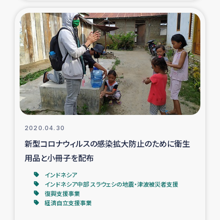
復興応援隊の活動
仮設住宅生活支援・農業復興支援
漁業復興支援
インターン・ボランティア日誌
経済自立支援事業
2020.04.30
新型コロナウィルスの感染拡大防止のために衛生
居場所づくり
用品と小冊子を配布
ガザ空爆被災者への食料支援と農家生産支援
インドネシア
インドネシア中部 スラウェシの地震・津波被災者支援
復興支援事業
ガザ地区における羊の畜産支援
経済自立支援事業