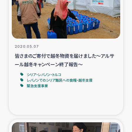
カカオ生産者支援事業
シリア国内避難民・帰還民の生活再建支援
トルコにおけるシリア難民支援事業
2020.05.07
インドネシア中部 スラウェシの地震・津波被災者支援
皆さまのご寄付で越冬物資を届けました～アルサ
ール越冬キャンペーン終了報告～
スリランカ ムライティブ県帰還民の生活再建支援
シリア・レバノン・トルコ
レバノンでのシリア難民への食糧・越冬支援
緊急支援事業
スリランカ ジャフナ県干物事業
スリランカ 緊急人道支援
スリランカ南部洪水被災者支援