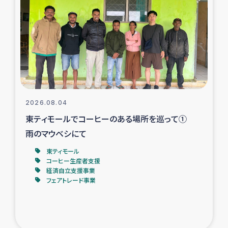
スリランカの南北女性をつなぐサリー・リサイクル・プロ
ジェクト
復興支援事業
民際教育事業
女性グループPIFWANITAによる食品加工事業
2026.08.04
東ティモールでコーヒーのある場所を巡って①
ガザ人道支援
雨のマウベシにて
令和6年能登半島地震 緊急支援
東ティモール
コーヒー生産者支援
経済自立支援事業
国内避難民への物資配付および教育支援
フェアトレード事業
ミャンマー緊急支援