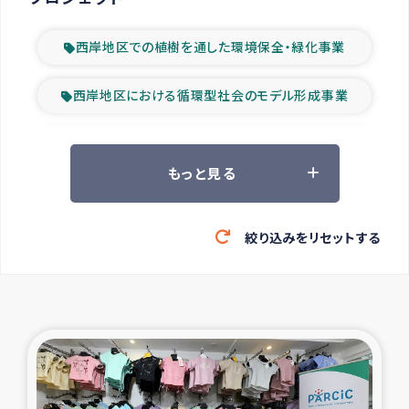
西岸地区での植樹を通した環境保全・緑化事業
西岸地区における循環型社会のモデル形成事業
ツアー参加者の声
もっと見る
山間部農村の水利改善事業
絞り込みをリセットする
緊急救援の時代
森林保全型農業の支援事業
東ティモール豪雨緊急支援
大雨による洪水被災者支援