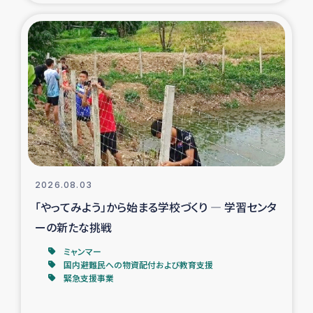
タイ国境ミャンマー移民子ども支援
漁民によるマングローブ植林活動
レバノンでのシリア難民への食糧・越冬支援
レバノンにおける緊急支援
レバノンでのシリア難民への教育支援事業
2026.08.03
レバノンでのシリア難民・レバノン人への農業支援
「やってみよう」から始まる学校づくり ― 学習センタ
ーの新たな挑戦
海外ルーツの市民との共生
ミャンマー
神原ゼミxパルシック
国内避難民への物資配付および教育支援
緊急支援事業
石巻市街地在宅被災者支援