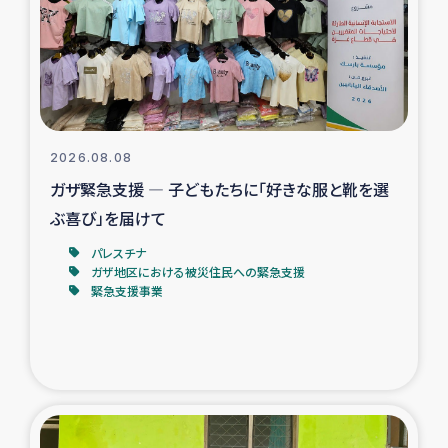
カカオ生産者支援事業
シリア国内避難民・帰還民の生活再建支援
トルコにおけるシリア難民支援事業
2026.08.08
インドネシア中部 スラウェシの地震・津波被災者支援
ガザ緊急支援 ― 子どもたちに「好きな服と靴を選
ぶ喜び」を届けて
スリランカ ムライティブ県帰還民の生活再建支援
パレスチナ
ガザ地区における被災住民への緊急支援
緊急支援事業
スリランカ ジャフナ県干物事業
スリランカ 緊急人道支援
スリランカ南部洪水被災者支援