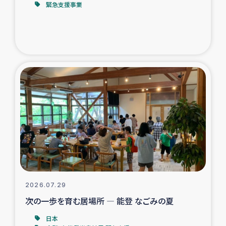
緊急支援事業
トルコ・シリア地震被災者支援
デニヤヤ小規模紅茶農家支援
コーヒー生産者支援
アイナロ県マウベシ郡でのコーヒー畑改善事業
ベイルート大規模爆発被災者支援
女性の生計向上支援
アグロフォレストリー（カカオ）事業
2026.07.29
次の一歩を育む居場所 ― 能登 なごみの夏
日本