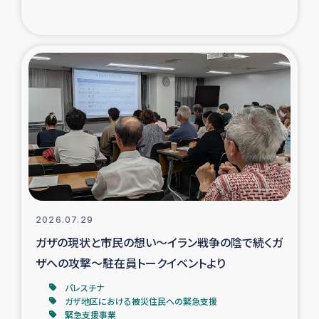
復興応援隊の活動
仮設住宅生活支援・農業復興支援
漁業復興支援
インターン・ボランティア日誌
経済自立支援事業
居場所づくり
2026.07.29
ガザの現状と市民の想い～イラン戦争の陰で続くガ
ガザ空爆被災者への食料支援と農家生産支援
ザへの攻撃～駐在員トークイベントより
パレスチナ
ガザ地区における羊の畜産支援
ガザ地区における被災住民への緊急支援
緊急支援事業