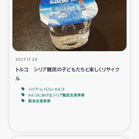
スリランカの南北女性をつなぐサリー・リサイクル・プロ
ジェクト
復興支援事業
民際教育事業
女性グループPIFWANITAによる食品加工事業
2017.11.24
トルコ シリア難民の子どもたちと楽しくリサイク
ガザ人道支援
ル
シリア・レバノン・トルコ
令和6年能登半島地震 緊急支援
トルコにおけるシリア難民支援事業
緊急支援事業
国内避難民への物資配付および教育支援
ミャンマー緊急支援