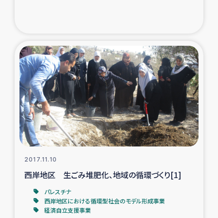
トルコ・シリア地震被災者支援
デニヤヤ小規模紅茶農家支援
コーヒー生産者支援
アイナロ県マウベシ郡でのコーヒー畑改善事業
ベイルート大規模爆発被災者支援
女性の生計向上支援
2017.11.10
西岸地区 生ごみ堆肥化、地域の循環づくり[1]
アグロフォレストリー（カカオ）事業
パレスチナ
西岸地区における循環型社会のモデル形成事業
経済自立支援事業