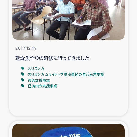
カカオ生産者支援事業
シリア国内避難民・帰還民の生活再建支援
トルコにおけるシリア難民支援事業
2017.12.15
インドネシア中部 スラウェシの地震・津波被災者支援
乾燥魚作りの研修に行ってきました
スリランカ
スリランカ ムライティブ県帰還民の生活再建支援
スリランカ ムライティブ県帰還民の生活再建支援
復興支援事業
経済自立支援事業
スリランカ ジャフナ県干物事業
スリランカ 緊急人道支援
スリランカ南部洪水被災者支援