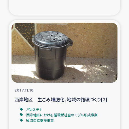
ガザ地区での公園の緑化を通じた支援事業
ガザ地区における被災住民への緊急支援
ガザ地区酪農を通した女性グループの生計支援
ふりかけ普及と食生活改善による栄養改善事業
フェアトレード事業
緊急支援事業
2017.11.10
女性の生計向上を通じた子どもの栄養改善事業
西岸地区 生ごみ堆肥化、地域の循環づくり[2]
パレスチナ
民際教育
西岸地区における循環型社会のモデル形成事業
経済自立支援事業
食べる