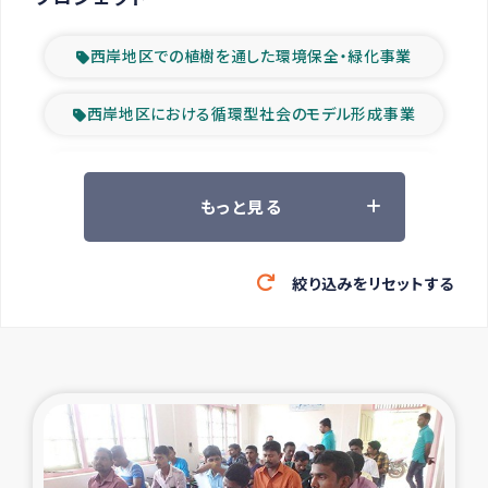
西岸地区での植樹を通した環境保全・緑化事業
西岸地区における循環型社会のモデル形成事業
ツアー参加者の声
もっと見る
山間部農村の水利改善事業
絞り込みをリセットする
緊急救援の時代
森林保全型農業の支援事業
東ティモール豪雨緊急支援
大雨による洪水被災者支援