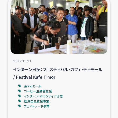
復興応援隊の活動
仮設住宅生活支援・農業復興支援
漁業復興支援
インターン・ボランティア日誌
2017.11.21
経済自立支援事業
インターン日記：フェスティバル・カフェ・ティモール
/ Festival Kafe Timor
居場所づくり
東ティモール
コーヒー生産者支援
ガザ空爆被災者への食料支援と農家生産支援
インターン・ボランティア日誌
経済自立支援事業
フェアトレード事業
ガザ地区における羊の畜産支援