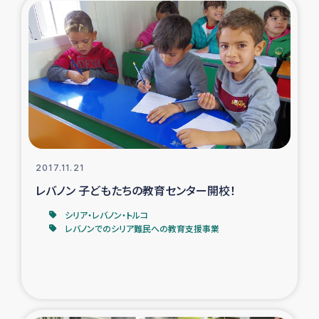
タイ国境ミャンマー移民子ども支援
漁民によるマングローブ植林活動
レバノンでのシリア難民への食糧・越冬支援
レバノンにおける緊急支援
レバノンでのシリア難民への教育支援事業
2017.11.21
レバノン 子どもたちの教育センター開校！
レバノンでのシリア難民・レバノン人への農業支援
シリア・レバノン・トルコ
レバノンでのシリア難民への教育支援事業
海外ルーツの市民との共生
神原ゼミxパルシック
石巻市街地在宅被災者支援