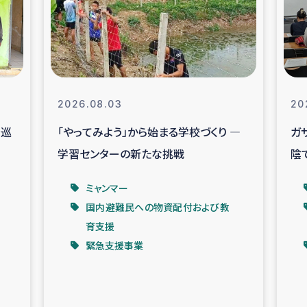
なぐサリー・リサイクル・プロジ
復興
クト
教育事業
女性グループPIFWA
2026.08.03
20
を巡
「やってみよう」から始まる学校づくり ―
ガ
人道支援
令和6年能登半
学習センターの新たな挑戦
陰
資配付および教育支援
ミャンマ
ベ
ミャンマー
国内避難民への物資配付および教
マー移民子ども支援
漁民によるマン
育支援
緊急支援事業
難民への食糧・越冬支援
レバノンに
ア難民への教育支援事業
レバノンでのシリア難民