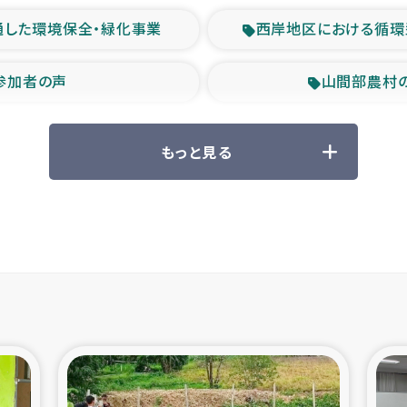
通した環境保全・緑化事業
西岸地区における循環
参加者の声
山間部農村
救援の時代
森林保全型
もっと見る
ル豪雨緊急支援
大雨による
産者支援事業
シリア国内避難民・
シリア難民支援事業
インドネシア中部 スラウ
ィブ県帰還民の生活再建支援
スリランカ ジ
 緊急人道支援
スリランカ南