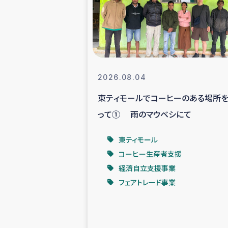
スリランカの南北女性をつ
ェ
民際
2026.08.04
東ティモールでコーヒーのある場所
ガザ
って① 雨のマウベシにて
国内避難民への物
東ティモール
コーヒー生産者支援
タイ国境ミャン
経済自立支援事業
フェアトレード事業
レバノンでのシリア
レバノンでのシリ