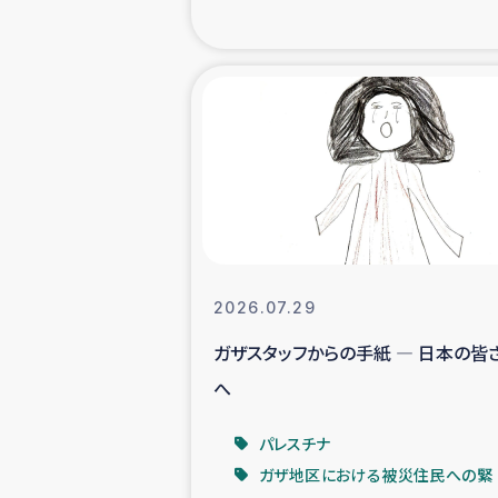
海外ルーツ
石巻市街地
仮設住宅生活
インターン・
居場
2026.07.29
ガザスタッフからの手紙 ― 日本の皆
ガザ地区にお
へ
ガザ地区における
パレスチナ
ガザ地区における被災住民への緊
ふりかけ普及と食生