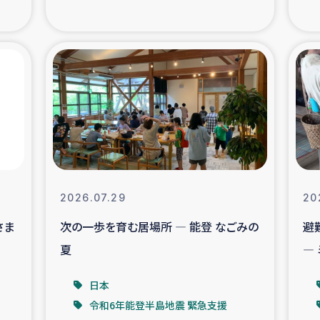
の市民との共生
神原ゼミ
在宅被災者支援
復興応
支援・農業復興支援
漁業
ボランティア日誌
経済自
所づくり
ガザ空爆被災者への
2026.07.29
20
さま
次の一歩を育む居場所 ― 能登 なごみの
避
ける羊の畜産支援
ガザ地区での公園の
夏
―
被災住民への緊急支援
ガザ地区酪農を通した
日本
令和6年能登半島地震 緊急支援
活改善による栄養改善事業
フェアト