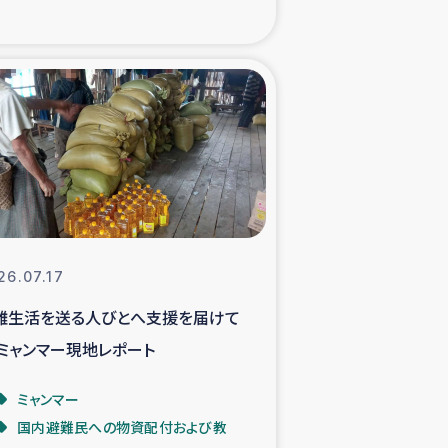
xパルシック
援隊の活動
復興支援
立支援事業
食料支援と農家生産支援
26.07.17
難生活を送る人びとへ支援を届けて
緑化を通じた支援事業
 ミャンマー現地レポート
女性グループの生計支援
ミャンマー
国内避難民への物資配付および教
レード事業