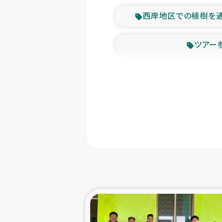
西岸地区での植樹を
ツアー
緊急
東ティモー
カカオ生
トルコにおける
スリランカ ムライテ
スリランカ