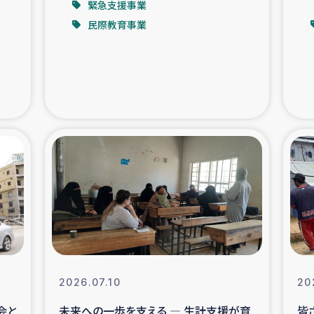
緊急支援事業
民際教育事業
支援事業
女性の生計向上を通じ
際教育
食
ア地震被災者支援
デニヤヤ小規
ー生産者支援
アイナロ県マウベシ郡
規模爆発被災者支援
女性の生
トリー（カカオ）事業
2026.07.10
20
会と
未来への一歩を支える ― 生計支援が育
皆