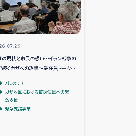
支援事業
NITAによる食品加工事業
26.07.29
ザの現状と市民の想い～イラン戦争の
島地震 緊急支援
で続くガザへの攻撃～駐在員トークイ
ー緊急支援
ントより
パレスチナ
ガザ地区における被災住民への緊
グローブ植林活動
急支援
緊急支援事業
おける緊急支援
・レバノン人への農業支援