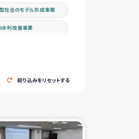
型社会のモデル形成事業
の水利改善事業
農業の支援事業
洪水被災者支援
絞り込みをリセットする
帰還民の生活再建支援
ェシの地震・津波被災者支援
ャフナ県干物事業
部洪水被災者支援