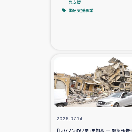
急支援
緊急支援事業
緊急
民
トルコ・シリ
コーヒ
ベイルート大
アグロフォレス
2026.07.14
「レバノンのいま」を知る ― 緊急報告