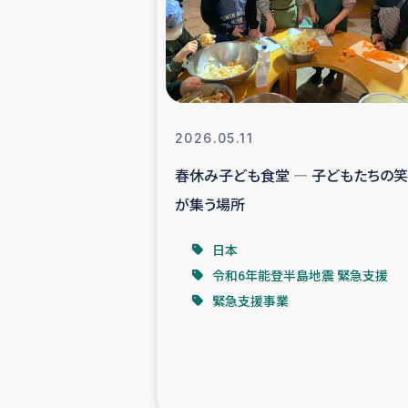
スリランカの南北女性をつ
ェ
民際
2026.05.11
春休み子ども食堂 ― 子どもたちの
ガザ
が集う場所
国内避難民への物
日本
令和6年能登半島地震 緊急支援
タイ国境ミャン
緊急支援事業
レバノンでのシリア
レバノンでのシリ