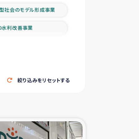
型社会のモデル形成事業
の水利改善事業
農業の支援事業
洪水被災者支援
絞り込みをリセットする
帰還民の生活再建支援
ェシの地震・津波被災者支援
ャフナ県干物事業
部洪水被災者支援