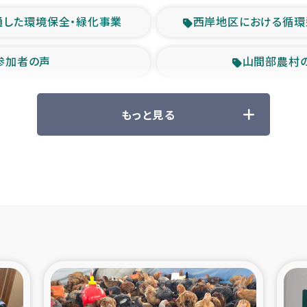
通した環境保全・緑化事業
西岸地区における循環
参加者の声
山間部農村
救援の時代
森林保全型
もっと見る
ル豪雨緊急支援
大雨による
産者支援事業
シリア国内避難民・
シリア難民支援事業
インドネシア中部 スラウ
ィブ県帰還民の生活再建支援
スリランカ ジ
 緊急人道支援
スリランカ南