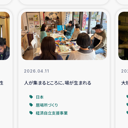
の市民との共生
神原ゼミ
在宅被災者支援
復興応
支援・農業復興支援
漁業
ボランティア日誌
経済自
2026.04.11
20
所づくり
ガザ空爆被災者への
性
人が集まるところに、場が生まれる
大
ける羊の畜産支援
ガザ地区での公園の
日本
居場所づくり
被災住民への緊急支援
ガザ地区酪農を通した
経済自立支援事業
活改善による栄養改善事業
フェアト