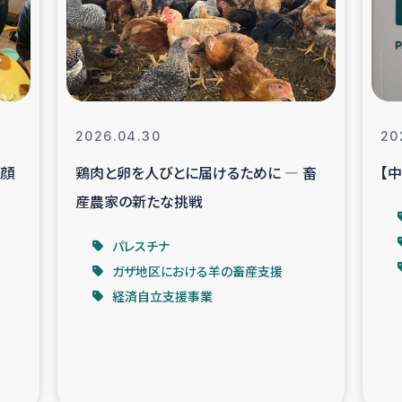
なぐサリー・リサイクル・プロジ
復興
クト
教育事業
女性グループPIFWA
2026.04.30
20
笑顔
鶏肉と卵を人びとに届けるために ― 畜
【
人道支援
令和6年能登半
産農家の新たな挑戦
資配付および教育支援
ミャンマ
パレスチナ
ガザ地区における羊の畜産支援
マー移民子ども支援
漁民によるマン
経済自立支援事業
難民への食糧・越冬支援
レバノンに
ア難民への教育支援事業
レバノンでのシリア難民