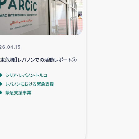
支援事業
NITAによる食品加工事業
26.04.15
中東危機】レバノンでの活動レポート③
島地震 緊急支援
シリア・レバノン・トルコ
ー緊急支援
レバノンにおける緊急支援
緊急支援事業
グローブ植林活動
おける緊急支援
・レバノン人への農業支援