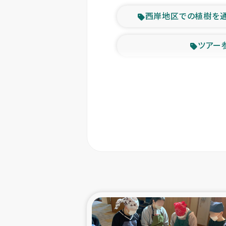
西岸地区での植樹を
ツアー
緊急
東ティモー
カカオ生
トルコにおける
スリランカ ムライテ
スリランカ