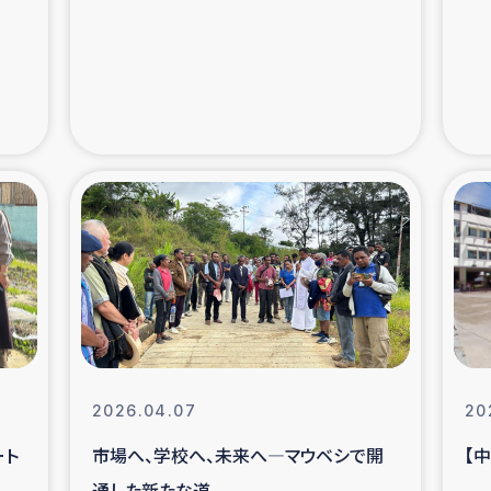
支援事業
女性の生計向上を通じ
際教育
食
ア地震被災者支援
デニヤヤ小規
ー生産者支援
アイナロ県マウベシ郡
規模爆発被災者支援
女性の生
トリー（カカオ）事業
2026.04.07
20
ート
市場へ、学校へ、未来へ―マウベシで開
【
通した新たな道