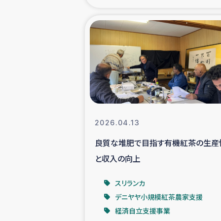
海外ルーツ
石巻市街地
仮設住宅生活
インターン・
2026.04.13
居場
良質な堆肥で目指す有機紅茶の生産
と収入の向上
ガザ地区にお
スリランカ
ガザ地区における
デニヤヤ小規模紅茶農家支援
経済自立支援事業
ふりかけ普及と食生