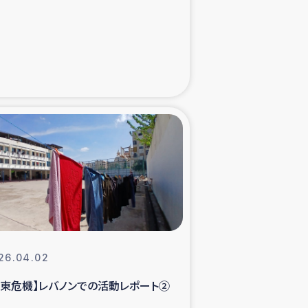
た子どもの栄養改善事業
べる
模紅茶農家支援
でのコーヒー畑改善事業
計向上支援
26.04.02
中東危機】レバノンでの活動レポート②