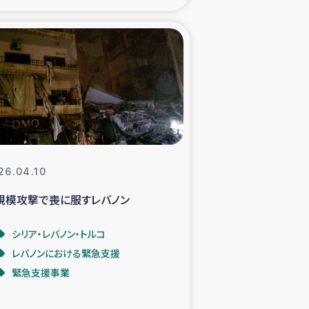
xパルシック
援隊の活動
復興支援
立支援事業
26.04.10
食料支援と農家生産支援
規模攻撃で喪に服すレバノン
緑化を通じた支援事業
シリア・レバノン・トルコ
レバノンにおける緊急支援
女性グループの生計支援
緊急支援事業
レード事業