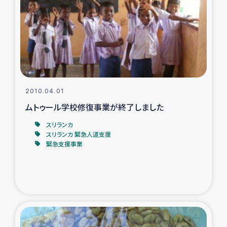
ガザ地区での公園の緑化を通じた支援事業
ガザ地区における被災住民への緊急支援
ガザ地区酪農を通した女性グループの生計支援
ふりかけ普及と食生活改善による栄養改善事業
2010.04.01
ムトゥール学校修復事業が終了しました
フェアトレード事業
スリランカ
スリランカ 緊急人道支援
緊急支援事業
緊急支援事業
女性の生計向上を通じた子どもの栄養改善事業
民際教育
食べる