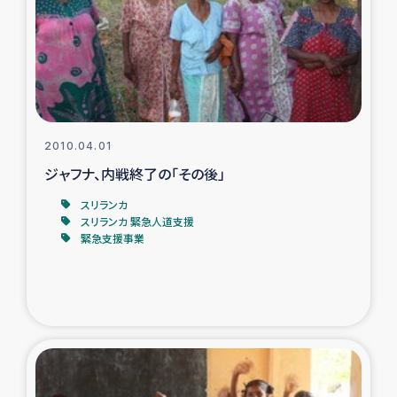
復興応援隊の活動
仮設住宅生活支援・農業復興支援
漁業復興支援
2010.04.01
ジャフナ、内戦終了の「その後」
インターン・ボランティア日誌
スリランカ
経済自立支援事業
スリランカ 緊急人道支援
緊急支援事業
居場所づくり
ガザ空爆被災者への食料支援と農家生産支援
ガザ地区における羊の畜産支援