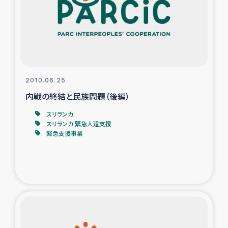
カカオ生産者支援事業
シリア国内避難民・帰還民の生活再建支援
トルコにおけるシリア難民支援事業
2010.06.25
インドネシア中部 スラウェシの地震・津波被災者支援
内戦の終結と民族問題（後編）
スリランカ
スリランカ ムライティブ県帰還民の生活再建支援
スリランカ 緊急人道支援
緊急支援事業
スリランカ ジャフナ県干物事業
スリランカ 緊急人道支援
スリランカ南部洪水被災者支援