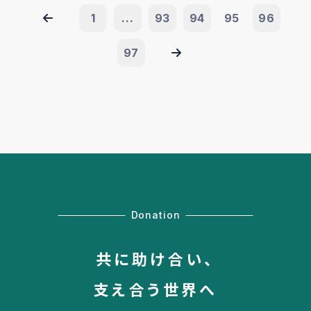
1
...
93
94
95
96
97
Donation
共に助け合い、
支え合う世界へ