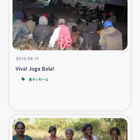
タイ国境ミャンマー移民子ども支援
漁民によるマングローブ植林活動
レバノンでのシリア難民への食糧・越冬支援
レバノンにおける緊急支援
2010.06.17
Viva! Joga Bola!
レバノンでのシリア難民への教育支援事業
東ティモール
レバノンでのシリア難民・レバノン人への農業支援
海外ルーツの市民との共生
神原ゼミxパルシック
石巻市街地在宅被災者支援