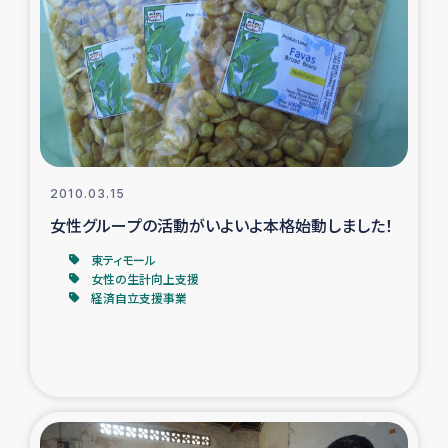
トルコ・シリア地震被災者支援
デニヤヤ小規模紅茶農家支援
コーヒー生産者支援
2010.03.15
アイナロ県マウベシ郡でのコーヒー畑改善事業
女性グループの活動がいよいよ本格始動しました！
ベイルート大規模爆発被災者支援
東ティモール
女性の生計向上支援
経済自立支援事業
女性の生計向上支援
アグロフォレストリー（カカオ）事業