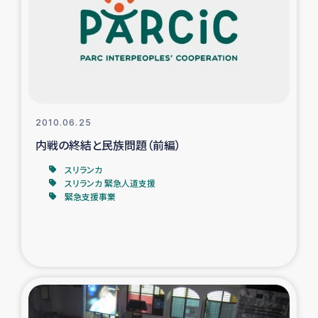
スリランカの南北女性をつなぐサリー・リサイクル・プロ
ジェクト
復興支援事業
民際教育事業
2010.06.25
女性グループPIFWANITAによる食品加工事業
内戦の終結と民族問題（前編）
スリランカ
ガザ人道支援
スリランカ 緊急人道支援
緊急支援事業
令和6年能登半島地震 緊急支援
国内避難民への物資配付および教育支援
ミャンマー緊急支援