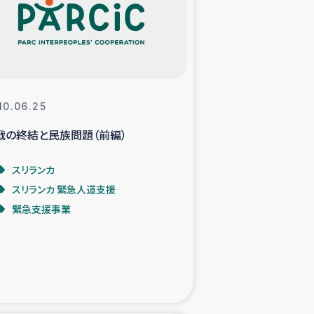
支援事業
NITAによる食品加工事業
10.06.25
戦の終結と民族問題（前編）
島地震 緊急支援
スリランカ
ー緊急支援
スリランカ 緊急人道支援
緊急支援事業
グローブ植林活動
おける緊急支援
・レバノン人への農業支援