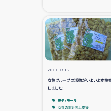
緊急
民
トルコ・シリ
コーヒ
ベイルート大
2010.03.15
女性グループの活動がいよいよ本格
アグロフォレス
しました！
東ティモール
女性の生計向上支援