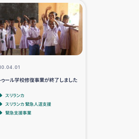
xパルシック
援隊の活動
復興支援
立支援事業
10.04.01
トゥール学校修復事業が終了しました
食料支援と農家生産支援
スリランカ
緑化を通じた支援事業
スリランカ 緊急人道支援
緊急支援事業
女性グループの生計支援
レード事業