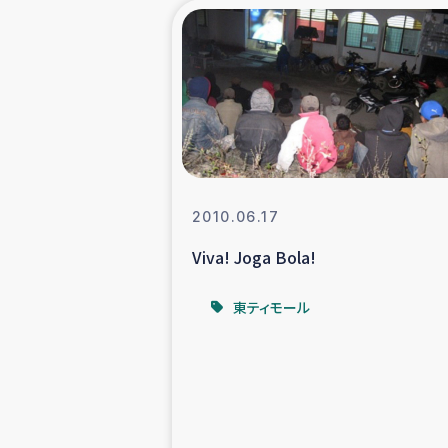
海外ルーツ
石巻市街地
仮設住宅生活
インターン・
2010.06.17
Viva! Joga Bola!
居場
東ティモール
ガザ地区にお
ガザ地区における
ふりかけ普及と食生