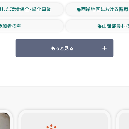
通した環境保全・緑化事業
西岸地区における循環
参加者の声
山間部農村
救援の時代
森林保全型
もっと見る
ル豪雨緊急支援
大雨による
産者支援事業
シリア国内避難民・
シリア難民支援事業
インドネシア中部 スラウ
ィブ県帰還民の生活再建支援
スリランカ ジ
 緊急人道支援
スリランカ南