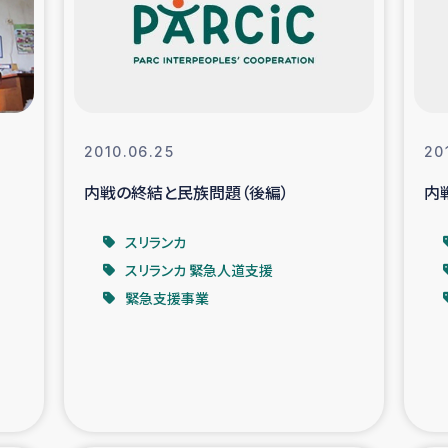
なぐサリー・リサイクル・プロジ
復興
クト
教育事業
女性グループPIFWA
2010.06.25
20
内戦の終結と民族問題（後編）
内
人道支援
令和6年能登半
スリランカ
資配付および教育支援
ミャンマ
スリランカ 緊急人道支援
緊急支援事業
マー移民子ども支援
漁民によるマン
難民への食糧・越冬支援
レバノンに
ア難民への教育支援事業
レバノンでのシリア難民