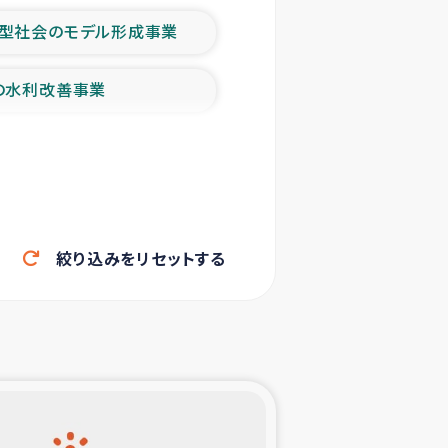
型社会のモデル形成事業
の水利改善事業
農業の支援事業
洪水被災者支援
絞り込みをリセットする
帰還民の生活再建支援
ェシの地震・津波被災者支援
ャフナ県干物事業
部洪水被災者支援