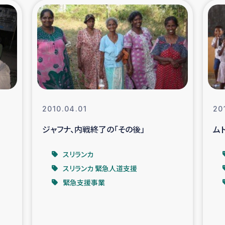
の市民との共生
神原ゼミ
在宅被災者支援
復興応
支援・農業復興支援
漁業
ボランティア日誌
経済自
2010.04.01
20
ジャフナ、内戦終了の「その後」
ム
所づくり
ガザ空爆被災者への
スリランカ
ける羊の畜産支援
ガザ地区での公園の
スリランカ 緊急人道支援
緊急支援事業
被災住民への緊急支援
ガザ地区酪農を通した
活改善による栄養改善事業
フェアト