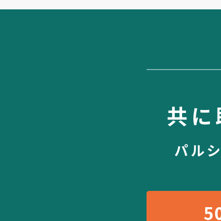
共に
パル
5