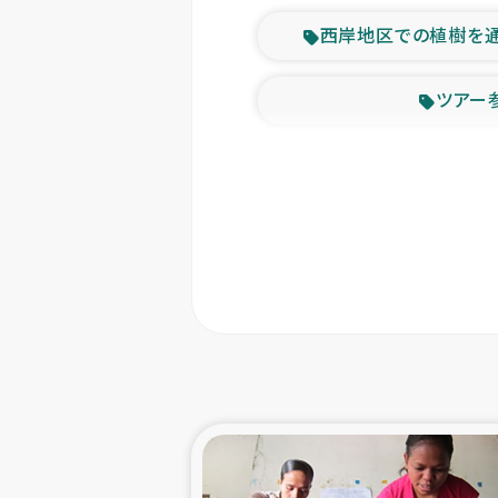
西岸地区での植樹を
ツアー
緊急
東ティモー
カカオ生
トルコにおける
スリランカ ムライテ
スリランカ