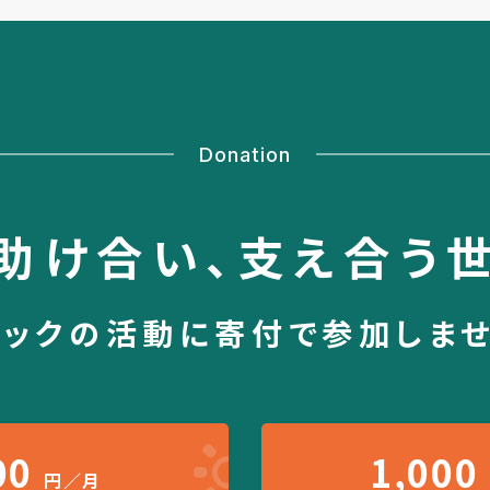
Donation
助け合い、
支え合う
シックの活動に
寄付で参加しま
00
1,000
円／月