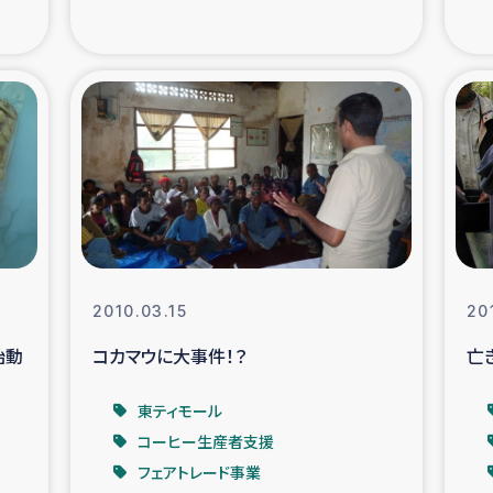
支援事業
女性の生計向上を通じ
際教育
食
ア地震被災者支援
デニヤヤ小規
ー生産者支援
アイナロ県マウベシ郡
規模爆発被災者支援
女性の生
2010.03.15
20
始動
コカマウに大事件！？
亡
トリー（カカオ）事業
東ティモール
コーヒー生産者支援
フェアトレード事業