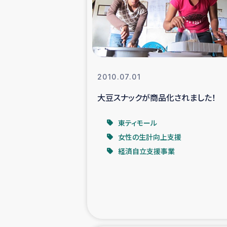
スリランカの南北女性をつ
ェ
民際
2010.07.01
大豆スナックが商品化されました！
ガザ
東ティモール
国内避難民への物
女性の生計向上支援
経済自立支援事業
タイ国境ミャン
レバノンでのシリア
レバノンでのシリ