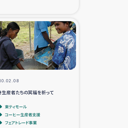
た子どもの栄養改善事業
べる
模紅茶農家支援
でのコーヒー畑改善事業
計向上支援
10.02.08
き生産者たちの冥福を祈って
東ティモール
コーヒー生産者支援
フェアトレード事業