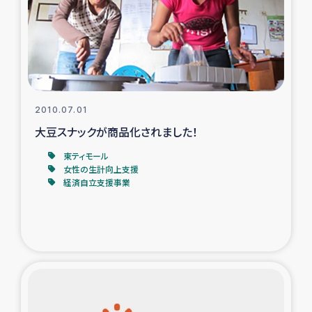
カカオ生産者支援事業
シリア国内避難民・帰還民の生活再建支援
トルコにおけるシリア難民支援事業
2010.07.01
インドネシア中部 スラウェシの地震・津波被災者支援
大豆スナックが商品化されました！
東ティモール
スリランカ ムライティブ県帰還民の生活再建支援
女性の生計向上支援
経済自立支援事業
スリランカ ジャフナ県干物事業
スリランカ 緊急人道支援
スリランカ南部洪水被災者支援