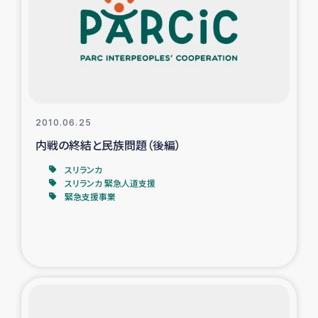
スリランカの南北女性をつなぐサリー・リサイクル・プロ
ジェクト
復興支援事業
民際教育事業
2010.06.25
女性グループPIFWANITAによる食品加工事業
内戦の終結と民族問題（後編）
スリランカ
ガザ人道支援
スリランカ 緊急人道支援
緊急支援事業
令和6年能登半島地震 緊急支援
国内避難民への物資配付および教育支援
ミャンマー緊急支援