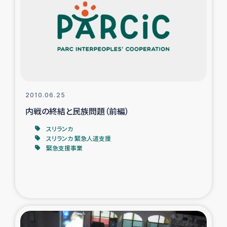
タイ国境ミャンマー移民子ども支援
漁民によるマングローブ植林活動
レバノンでのシリア難民への食糧・越冬支援
レバノンにおける緊急支援
2010.06.25
内戦の終結と民族問題（前編）
レバノンでのシリア難民への教育支援事業
スリランカ
レバノンでのシリア難民・レバノン人への農業支援
スリランカ 緊急人道支援
緊急支援事業
海外ルーツの市民との共生
神原ゼミxパルシック
石巻市街地在宅被災者支援