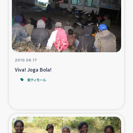
復興応援隊の活動
仮設住宅生活支援・農業復興支援
漁業復興支援
インターン・ボランティア日誌
2010.06.17
Viva! Joga Bola!
経済自立支援事業
東ティモール
居場所づくり
ガザ空爆被災者への食料支援と農家生産支援
ガザ地区における羊の畜産支援