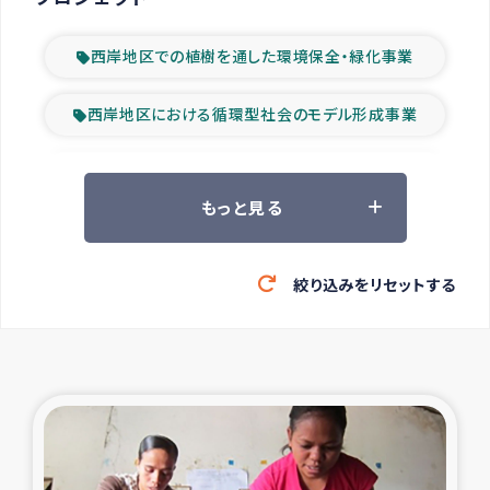
西岸地区での植樹を通した環境保全・緑化事業
西岸地区における循環型社会のモデル形成事業
ツアー参加者の声
もっと見る
山間部農村の水利改善事業
絞り込みをリセットする
緊急救援の時代
森林保全型農業の支援事業
東ティモール豪雨緊急支援
大雨による洪水被災者支援