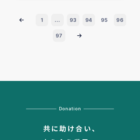
1
...
93
94
95
96
97
Donation
共に助け合い、