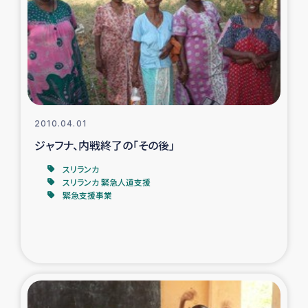
ガザ地区での公園の緑化を通じた支援事業
ガザ地区における被災住民への緊急支援
ガザ地区酪農を通した女性グループの生計支援
ふりかけ普及と食生活改善による栄養改善事業
2010.04.01
ジャフナ、内戦終了の「その後」
フェアトレード事業
スリランカ
スリランカ 緊急人道支援
緊急支援事業
緊急支援事業
女性の生計向上を通じた子どもの栄養改善事業
民際教育
食べる