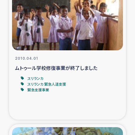
トルコ・シリア地震被災者支援
デニヤヤ小規模紅茶農家支援
コーヒー生産者支援
2010.04.01
アイナロ県マウベシ郡でのコーヒー畑改善事業
ムトゥール学校修復事業が終了しました
ベイルート大規模爆発被災者支援
スリランカ
スリランカ 緊急人道支援
緊急支援事業
女性の生計向上支援
アグロフォレストリー（カカオ）事業