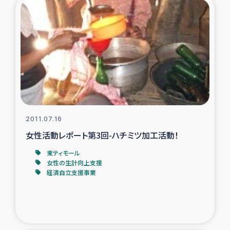
トルコ・シリア地震被災者支援
デニヤヤ小規模紅茶農家支援
コーヒー生産者支援
アイナロ県マウベシ郡でのコーヒー畑改善事業
2011.07.16
ベイルート大規模爆発被災者支援
女性活動レポート第3回-ハチミツ加工活動！
東ティモール
女性の生計向上支援
女性の生計向上支援
経済自立支援事業
アグロフォレストリー（カカオ）事業