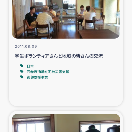
カカオ生産者支援事業
シリア国内避難民・帰還民の生活再建支援
トルコにおけるシリア難民支援事業
2011.08.09
インドネシア中部 スラウェシの地震・津波被災者支援
学生ボランティアさんと地域の皆さんの交流
日本
スリランカ ムライティブ県帰還民の生活再建支援
石巻市街地在宅被災者支援
復興支援事業
スリランカ ジャフナ県干物事業
スリランカ 緊急人道支援
スリランカ南部洪水被災者支援