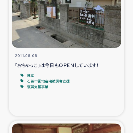
タイ国境ミャンマー移民子ども支援
漁民によるマングローブ植林活動
レバノンでのシリア難民への食糧・越冬支援
レバノンにおける緊急支援
2011.08.08
「おちゃっこ」は今日もＯＰＥＮしています！
レバノンでのシリア難民への教育支援事業
日本
レバノンでのシリア難民・レバノン人への農業支援
石巻市街地在宅被災者支援
復興支援事業
海外ルーツの市民との共生
神原ゼミxパルシック
石巻市街地在宅被災者支援