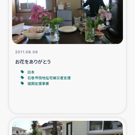
スリランカの南北女性をつなぐサリー・リサイクル・プロ
ジェクト
復興支援事業
民際教育事業
2011.08.09
女性グループPIFWANITAによる食品加工事業
お花をありがとう
日本
ガザ人道支援
石巻市街地在宅被災者支援
復興支援事業
令和6年能登半島地震 緊急支援
国内避難民への物資配付および教育支援
ミャンマー緊急支援