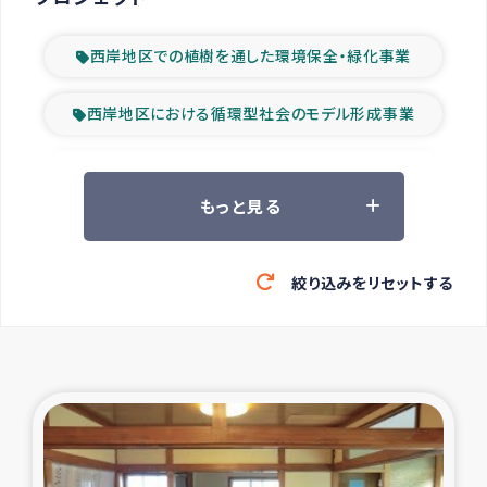
西岸地区での植樹を通した環境保全・緑化事業
西岸地区における循環型社会のモデル形成事業
ツアー参加者の声
もっと見る
山間部農村の水利改善事業
絞り込みをリセットする
緊急救援の時代
森林保全型農業の支援事業
東ティモール豪雨緊急支援
大雨による洪水被災者支援