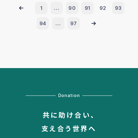
1
...
90
91
92
93
94
...
97
Donation
共に助け合い、
支え合う世界へ