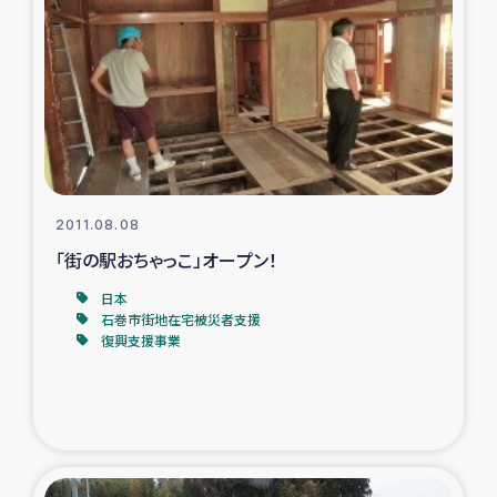
復興応援隊の活動
仮設住宅生活支援・農業復興支援
漁業復興支援
インターン・ボランティア日誌
2011.08.08
「街の駅おちゃっこ」オープン！
経済自立支援事業
日本
石巻市街地在宅被災者支援
居場所づくり
復興支援事業
ガザ空爆被災者への食料支援と農家生産支援
ガザ地区における羊の畜産支援