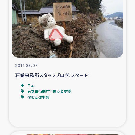
ガザ地区での公園の緑化を通じた支援事業
ガザ地区における被災住民への緊急支援
ガザ地区酪農を通した女性グループの生計支援
ふりかけ普及と食生活改善による栄養改善事業
2011.08.07
フェアトレード事業
石巻事務所スタッフブログ、スタート！
緊急支援事業
日本
石巻市街地在宅被災者支援
復興支援事業
女性の生計向上を通じた子どもの栄養改善事業
民際教育
食べる