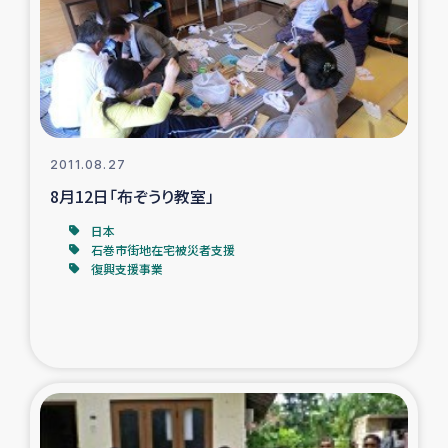
復興応援隊の活動
仮設住宅生活支援・農業復興支援
漁業復興支援
2011.08.27
8月12日「布ぞうり教室」
インターン・ボランティア日誌
日本
経済自立支援事業
石巻市街地在宅被災者支援
復興支援事業
居場所づくり
ガザ空爆被災者への食料支援と農家生産支援
ガザ地区における羊の畜産支援