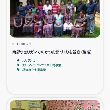
ガザ地区での公園の緑化を通じた支援事業
ガザ地区における被災住民への緊急支援
ガザ地区酪農を通した女性グループの生計支援
ふりかけ普及と食生活改善による栄養改善事業
2011.08.23
南部ウェリガマでのかつお節づくりを視察（後編）
フェアトレード事業
スリランカ
スリランカ ジャフナ県干物事業
緊急支援事業
経済自立支援事業
女性の生計向上を通じた子どもの栄養改善事業
民際教育
食べる