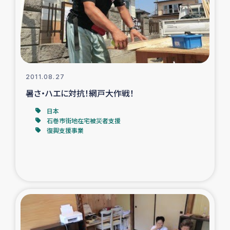
タイ国境ミャンマー移民子ども支援
漁民によるマングローブ植林活動
レバノンでのシリア難民への食糧・越冬支援
2011.08.27
レバノンにおける緊急支援
暑さ・ハエに対抗！網戸大作戦！
日本
レバノンでのシリア難民への教育支援事業
石巻市街地在宅被災者支援
復興支援事業
レバノンでのシリア難民・レバノン人への農業支援
海外ルーツの市民との共生
神原ゼミxパルシック
石巻市街地在宅被災者支援