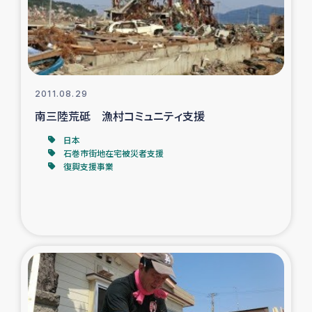
スリランカの南北女性をつなぐサリー・リサイクル・プロ
ジェクト
復興支援事業
2011.08.29
民際教育事業
南三陸荒砥 漁村コミュニティ支援
女性グループPIFWANITAによる食品加工事業
日本
石巻市街地在宅被災者支援
復興支援事業
ガザ人道支援
令和6年能登半島地震 緊急支援
国内避難民への物資配付および教育支援
ミャンマー緊急支援