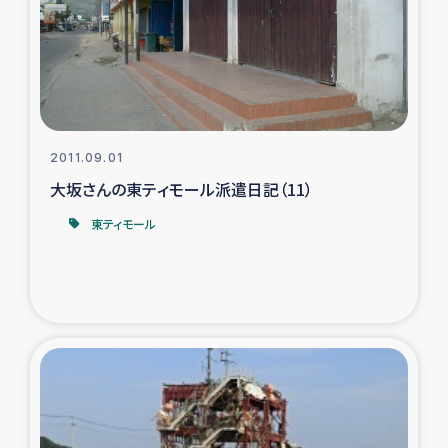
カカオ生産者支援事業
シリア国内避難民・帰還民の生活再建支援
トルコにおけるシリア難民支援事業
2011.09.01
インドネシア中部 スラウェシの地震・津波被災者支援
大坂さんの東ティモール派遣日記（11）
東ティモール
スリランカ ムライティブ県帰還民の生活再建支援
スリランカ ジャフナ県干物事業
スリランカ 緊急人道支援
スリランカ南部洪水被災者支援