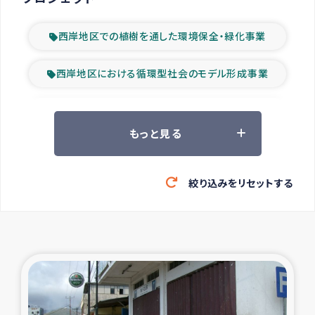
西岸地区での植樹を通した環境保全・緑化事業
西岸地区における循環型社会のモデル形成事業
ツアー参加者の声
もっと見る
山間部農村の水利改善事業
絞り込みをリセットする
緊急救援の時代
森林保全型農業の支援事業
東ティモール豪雨緊急支援
大雨による洪水被災者支援