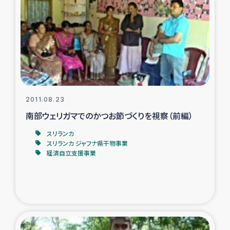
トルコ・シリア地震被災者支援
デニヤヤ小規模紅茶農家支援
コーヒー生産者支援
2011.08.23
アイナロ県マウベシ郡でのコーヒー畑改善事業
南部ウェリガマでのかつお節づくりを視察（前編）
ベイルート大規模爆発被災者支援
スリランカ
スリランカ ジャフナ県干物事業
経済自立支援事業
女性の生計向上支援
アグロフォレストリー（カカオ）事業