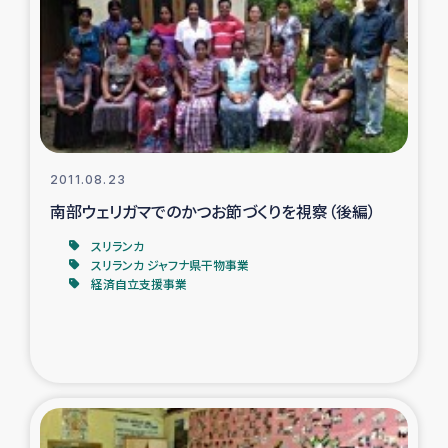
ガザ地区での公園の緑化を通じた支援事業
ガザ地区における被災住民への緊急支援
ガザ地区酪農を通した女性グループの生計支援
ふりかけ普及と食生活改善による栄養改善事業
2011.08.23
南部ウェリガマでのかつお節づくりを視察（後編）
フェアトレード事業
スリランカ
スリランカ ジャフナ県干物事業
緊急支援事業
経済自立支援事業
女性の生計向上を通じた子どもの栄養改善事業
民際教育
食べる