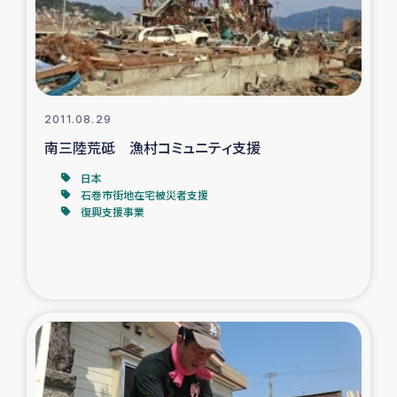
スリランカの南北女性をつなぐサリー・リサイクル・プロ
ジェクト
復興支援事業
2011.08.29
民際教育事業
南三陸荒砥 漁村コミュニティ支援
女性グループPIFWANITAによる食品加工事業
日本
石巻市街地在宅被災者支援
復興支援事業
ガザ人道支援
令和6年能登半島地震 緊急支援
国内避難民への物資配付および教育支援
ミャンマー緊急支援