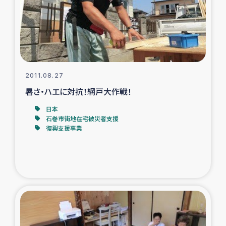
タイ国境ミャンマー移民子ども支援
漁民によるマングローブ植林活動
レバノンでのシリア難民への食糧・越冬支援
2011.08.27
レバノンにおける緊急支援
暑さ・ハエに対抗！網戸大作戦！
日本
レバノンでのシリア難民への教育支援事業
石巻市街地在宅被災者支援
復興支援事業
レバノンでのシリア難民・レバノン人への農業支援
海外ルーツの市民との共生
神原ゼミxパルシック
石巻市街地在宅被災者支援