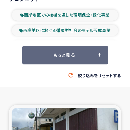
西岸地区での植樹を通した環境保全・緑化事業
西岸地区における循環型社会のモデル形成事業
ツアー参加者の声
もっと見る
山間部農村の水利改善事業
絞り込みをリセットする
緊急救援の時代
森林保全型農業の支援事業
東ティモール豪雨緊急支援
大雨による洪水被災者支援