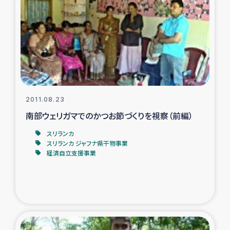
トルコ・シリア地震被災者支援
デニヤヤ小規模紅茶農家支援
コーヒー生産者支援
2011.08.23
アイナロ県マウベシ郡でのコーヒー畑改善事業
南部ウェリガマでのかつお節づくりを視察（前編）
ベイルート大規模爆発被災者支援
スリランカ
スリランカ ジャフナ県干物事業
経済自立支援事業
女性の生計向上支援
アグロフォレストリー（カカオ）事業