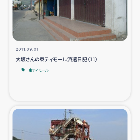
カカオ生産者支援事業
シリア国内避難民・帰還民の生活再建支援
トルコにおけるシリア難民支援事業
2011.09.01
インドネシア中部 スラウェシの地震・津波被災者支援
大坂さんの東ティモール派遣日記（11）
東ティモール
スリランカ ムライティブ県帰還民の生活再建支援
スリランカ ジャフナ県干物事業
スリランカ 緊急人道支援
スリランカ南部洪水被災者支援