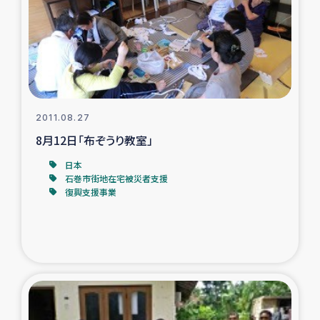
復興応援隊の活動
仮設住宅生活支援・農業復興支援
漁業復興支援
2011.08.27
8月12日「布ぞうり教室」
インターン・ボランティア日誌
日本
経済自立支援事業
石巻市街地在宅被災者支援
復興支援事業
居場所づくり
ガザ空爆被災者への食料支援と農家生産支援
ガザ地区における羊の畜産支援