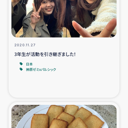
カカオ生産者支援事業
シリア国内避難民・帰還民の生活再建支援
トルコにおけるシリア難民支援事業
2020.11.27
インドネシア中部 スラウェシの地震・津波被災者支援
3年生が活動を引き継ぎました！
日本
スリランカ ムライティブ県帰還民の生活再建支援
神原ゼミxパルシック
スリランカ ジャフナ県干物事業
スリランカ 緊急人道支援
スリランカ南部洪水被災者支援