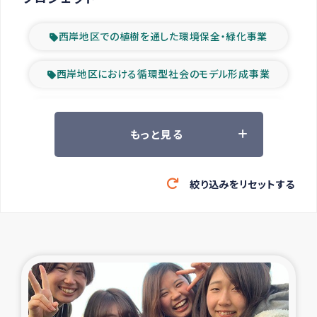
西岸地区での植樹を通した環境保全・緑化事業
西岸地区における循環型社会のモデル形成事業
ツアー参加者の声
もっと見る
山間部農村の水利改善事業
絞り込みをリセットする
緊急救援の時代
森林保全型農業の支援事業
東ティモール豪雨緊急支援
大雨による洪水被災者支援