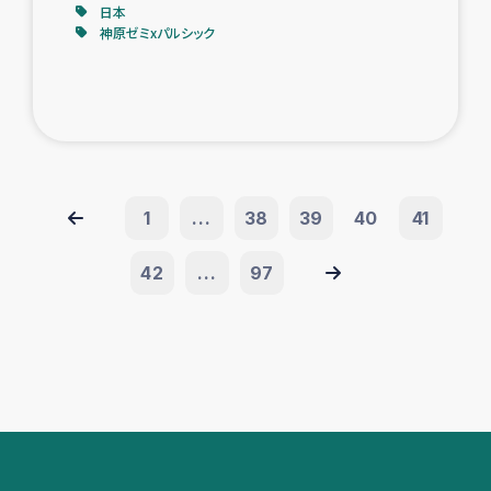
日本
神原ゼミxパルシック
1
...
38
39
40
41
42
...
97