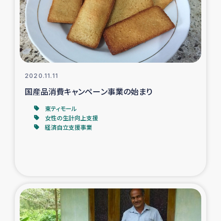
スリランカの南北女性をつなぐサリー・リサイクル・プロ
ジェクト
復興支援事業
民際教育事業
2020.11.11
国産品消費キャンペーン事業の始まり
女性グループPIFWANITAによる食品加工事業
東ティモール
女性の生計向上支援
ガザ人道支援
経済自立支援事業
令和6年能登半島地震 緊急支援
国内避難民への物資配付および教育支援
ミャンマー緊急支援