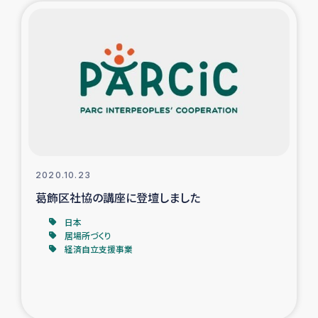
ガザ地区での公園の緑化を通じた支援事業
ガザ地区における被災住民への緊急支援
ガザ地区酪農を通した女性グループの生計支援
ふりかけ普及と食生活改善による栄養改善事業
フェアトレード事業
2020.10.23
葛飾区社協の講座に登壇しました
緊急支援事業
日本
女性の生計向上を通じた子どもの栄養改善事業
居場所づくり
経済自立支援事業
民際教育
食べる