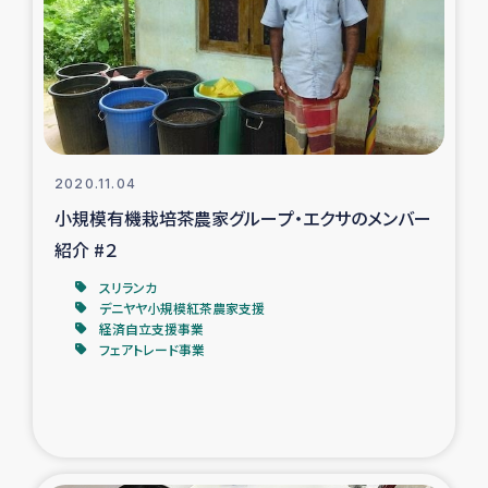
タイ国境ミャンマー移民子ども支援
漁民によるマングローブ植林活動
レバノンでのシリア難民への食糧・越冬支援
レバノンにおける緊急支援
2020.11.04
小規模有機栽培茶農家グループ・エクサのメンバー
レバノンでのシリア難民への教育支援事業
紹介 #２
スリランカ
レバノンでのシリア難民・レバノン人への農業支援
デニヤヤ小規模紅茶農家支援
経済自立支援事業
フェアトレード事業
海外ルーツの市民との共生
神原ゼミxパルシック
石巻市街地在宅被災者支援