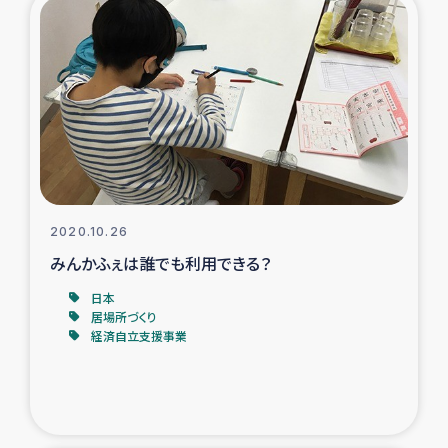
復興応援隊の活動
仮設住宅生活支援・農業復興支援
漁業復興支援
インターン・ボランティア日誌
2020.10.26
経済自立支援事業
みんかふぇは誰でも利用できる？
日本
居場所づくり
居場所づくり
経済自立支援事業
ガザ空爆被災者への食料支援と農家生産支援
ガザ地区における羊の畜産支援