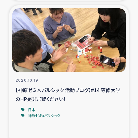
トルコ・シリア地震被災者支援
デニヤヤ小規模紅茶農家支援
コーヒー生産者支援
アイナロ県マウベシ郡でのコーヒー畑改善事業
ベイルート大規模爆発被災者支援
2020.10.19
【神原ゼミ×パルシック 活動ブログ】#14 専修大学
女性の生計向上支援
のHP是非ご覧ください！
日本
アグロフォレストリー（カカオ）事業
神原ゼミxパルシック