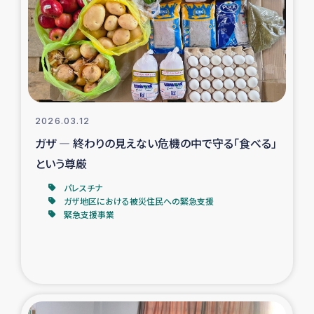
スリランカの南北女性をつなぐサリー・リサイクル・プロ
ジェクト
復興支援事業
民際教育事業
2026.03.12
女性グループPIFWANITAによる食品加工事業
ガザ ― 終わりの見えない危機の中で守る「食べる」
という尊厳
ガザ人道支援
パレスチナ
ガザ地区における被災住民への緊急支援
令和6年能登半島地震 緊急支援
緊急支援事業
国内避難民への物資配付および教育支援
ミャンマー緊急支援