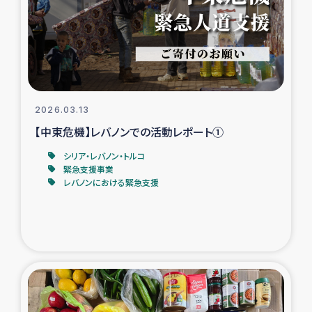
カカオ生産者支援事業
シリア国内避難民・帰還民の生活再建支援
トルコにおけるシリア難民支援事業
2026.03.13
インドネシア中部 スラウェシの地震・津波被災者支援
【中東危機】レバノンでの活動レポート①
シリア・レバノン・トルコ
スリランカ ムライティブ県帰還民の生活再建支援
緊急支援事業
レバノンにおける緊急支援
スリランカ ジャフナ県干物事業
スリランカ 緊急人道支援
スリランカ南部洪水被災者支援