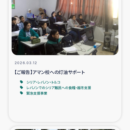
タイ国境ミャンマー移民子ども支援
漁民によるマングローブ植林活動
レバノンでのシリア難民への食糧・越冬支援
レバノンにおける緊急支援
2026.03.12
レバノンでのシリア難民への教育支援事業
【ご報告】アマン校への灯油サポート
レバノンでのシリア難民・レバノン人への農業支援
シリア・レバノン・トルコ
レバノンでのシリア難民への食糧・越冬支援
緊急支援事業
海外ルーツの市民との共生
神原ゼミxパルシック
石巻市街地在宅被災者支援