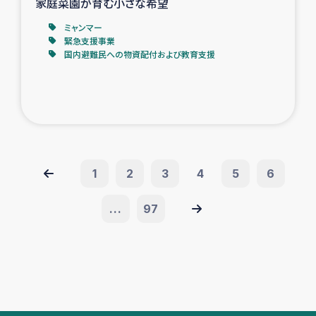
家庭菜園が育む小さな希望
ミャンマー
緊急支援事業
国内避難民への物資配付および教育支援
1
2
3
4
5
6
...
97