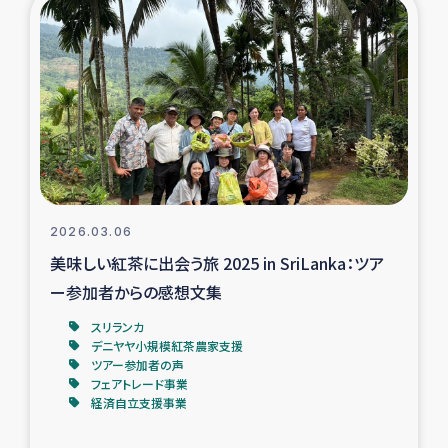
復興応援隊の活動
仮設住宅生活支援・農業復興支援
漁業復興支援
インターン・ボランティア日誌
2026.03.06
経済自立支援事業
美味しい紅茶に出会う旅 2025 in SriLanka：ツア
ー参加者からの感想文集
居場所づくり
スリランカ
デニヤヤ小規模紅茶農家支援
ガザ空爆被災者への食料支援と農家生産支援
ツアー参加者の声
フェアトレード事業
経済自立支援事業
ガザ地区における羊の畜産支援