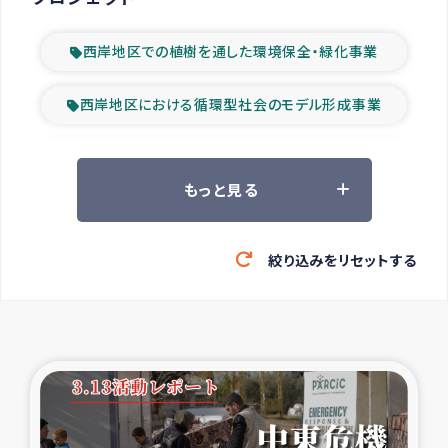
西岸地区での植樹を通した環境保全・緑化事業
西岸地区における循環型社会のモデル形成事業
ツアー参加者の声
もっと見る
山間部農村の水利改善事業
絞り込みをリセットする
緊急救援の時代
森林保全型農業の支援事業
東ティモール豪雨緊急支援
大雨による洪水被災者支援