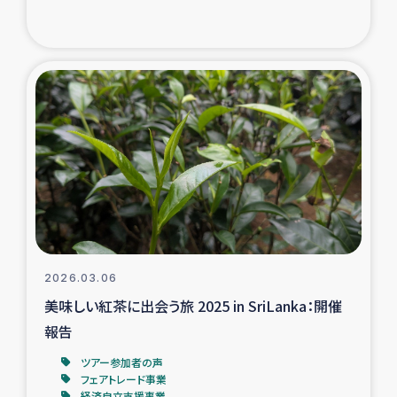
ガザ地区での公園の緑化を通じた支援事業
ガザ地区における被災住民への緊急支援
ガザ地区酪農を通した女性グループの生計支援
ふりかけ普及と食生活改善による栄養改善事業
フェアトレード事業
緊急支援事業
2026.03.06
女性の生計向上を通じた子どもの栄養改善事業
美味しい紅茶に出会う旅 2025 in SriLanka：開催
報告
民際教育
ツアー参加者の声
フェアトレード事業
食べる
経済自立支援事業