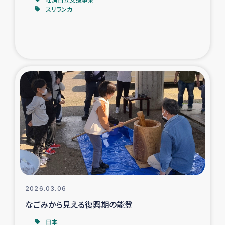
スリランカ
トルコ・シリア地震被災者支援
デニヤヤ小規模紅茶農家支援
コーヒー生産者支援
アイナロ県マウベシ郡でのコーヒー畑改善事業
ベイルート大規模爆発被災者支援
女性の生計向上支援
アグロフォレストリー（カカオ）事業
2026.03.06
なごみから見える復興期の能登
日本