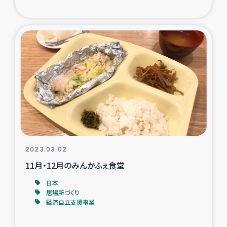
ガザ地区での公園の緑化を通じた支援事業
ガザ地区における被災住民への緊急支援
ガザ地区酪農を通した女性グループの生計支援
ふりかけ普及と食生活改善による栄養改善事業
フェアトレード事業
緊急支援事業
2023.03.02
11月・12月のみんかふぇ食堂
女性の生計向上を通じた子どもの栄養改善事業
日本
居場所づくり
民際教育
経済自立支援事業
食べる