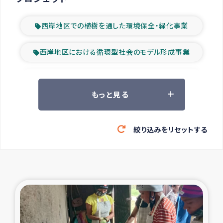
西岸地区での植樹を通した環境保全・緑化事業
西岸地区における循環型社会のモデル形成事業
ツアー参加者の声
もっと見る
山間部農村の水利改善事業
絞り込みをリセットする
緊急救援の時代
森林保全型農業の支援事業
東ティモール豪雨緊急支援
大雨による洪水被災者支援