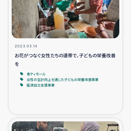
カカオ生産者支援事業
シリア国内避難民・帰還民の生活再建支援
トルコにおけるシリア難民支援事業
2023.03.14
インドネシア中部 スラウェシの地震・津波被災者支援
お花がつなぐ女性たちの連帯で、子どもの栄養改善
を
スリランカ ムライティブ県帰還民の生活再建支援
東ティモール
女性の生計向上を通じた子どもの栄養改善事業
経済自立支援事業
スリランカ ジャフナ県干物事業
スリランカ 緊急人道支援
スリランカ南部洪水被災者支援