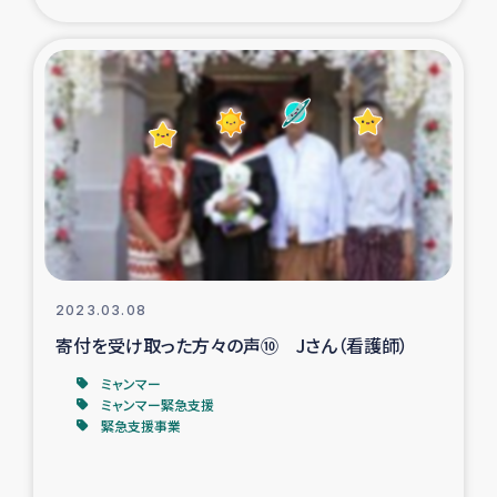
復興応援隊の活動
仮設住宅生活支援・農業復興支援
漁業復興支援
インターン・ボランティア日誌
経済自立支援事業
2023.03.08
居場所づくり
寄付を受け取った方々の声⑩ Jさん（看護師）
ミャンマー
ガザ空爆被災者への食料支援と農家生産支援
ミャンマー緊急支援
緊急支援事業
ガザ地区における羊の畜産支援