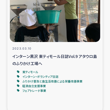
タイ国境ミャンマー移民子ども支援
漁民によるマングローブ植林活動
レバノンでのシリア難民への食糧・越冬支援
レバノンにおける緊急支援
2023.03.10
レバノンでのシリア難民への教育支援事業
インターン黒沢 東ティモール日誌Vol.9 アタウロ島
のふりかけ工場へ
レバノンでのシリア難民・レバノン人への農業支援
東ティモール
インターン・ボランティア日誌
海外ルーツの市民との共生
ふりかけ普及と食生活改善による栄養改善事業
経済自立支援事業
フェアトレード事業
神原ゼミxパルシック
石巻市街地在宅被災者支援