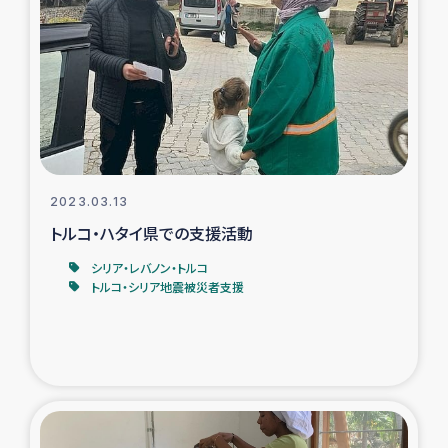
スリランカの南北女性をつなぐサリー・リサイクル・プロ
ジェクト
復興支援事業
民際教育事業
女性グループPIFWANITAによる食品加工事業
2023.03.13
トルコ・ハタイ県での支援活動
ガザ人道支援
シリア・レバノン・トルコ
トルコ・シリア地震被災者支援
令和6年能登半島地震 緊急支援
国内避難民への物資配付および教育支援
ミャンマー緊急支援