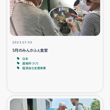
スリランカの南北女性をつなぐサリー・リサイクル・プロ
ジェクト
復興支援事業
民際教育事業
2023.07.03
女性グループPIFWANITAによる食品加工事業
5月のみんかふぇ食堂
日本
ガザ人道支援
居場所づくり
経済自立支援事業
令和6年能登半島地震 緊急支援
国内避難民への物資配付および教育支援
ミャンマー緊急支援