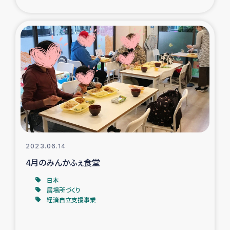
ガザ地区での公園の緑化を通じた支援事業
ガザ地区における被災住民への緊急支援
ガザ地区酪農を通した女性グループの生計支援
ふりかけ普及と食生活改善による栄養改善事業
フェアトレード事業
緊急支援事業
2023.06.14
4月のみんかふぇ食堂
女性の生計向上を通じた子どもの栄養改善事業
日本
居場所づくり
民際教育
経済自立支援事業
食べる