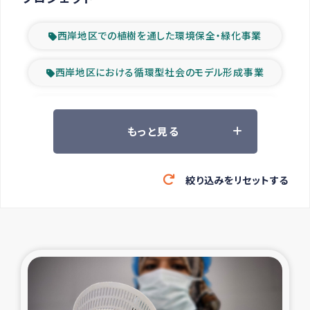
西岸地区での植樹を通した環境保全・緑化事業
西岸地区における循環型社会のモデル形成事業
ツアー参加者の声
もっと見る
山間部農村の水利改善事業
絞り込みをリセットする
緊急救援の時代
森林保全型農業の支援事業
東ティモール豪雨緊急支援
大雨による洪水被災者支援