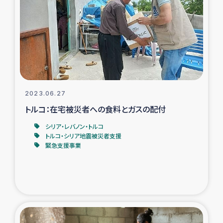
タイ国境ミャンマー移民子ども支援
漁民によるマングローブ植林活動
レバノンでのシリア難民への食糧・越冬支援
レバノンにおける緊急支援
2023.06.27
トルコ：在宅被災者への食料とガスの配付
レバノンでのシリア難民への教育支援事業
シリア・レバノン・トルコ
レバノンでのシリア難民・レバノン人への農業支援
トルコ・シリア地震被災者支援
緊急支援事業
海外ルーツの市民との共生
神原ゼミxパルシック
石巻市街地在宅被災者支援