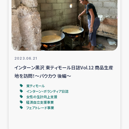
復興応援隊の活動
仮設住宅生活支援・農業復興支援
漁業復興支援
インターン・ボランティア日誌
2023.06.21
インターン黒沢 東ティモール日誌Vol.12 商品生産
経済自立支援事業
地を訪問！～バウカウ 後編～
東ティモール
居場所づくり
インターン・ボランティア日誌
女性の生計向上支援
ガザ空爆被災者への食料支援と農家生産支援
経済自立支援事業
フェアトレード事業
ガザ地区における羊の畜産支援