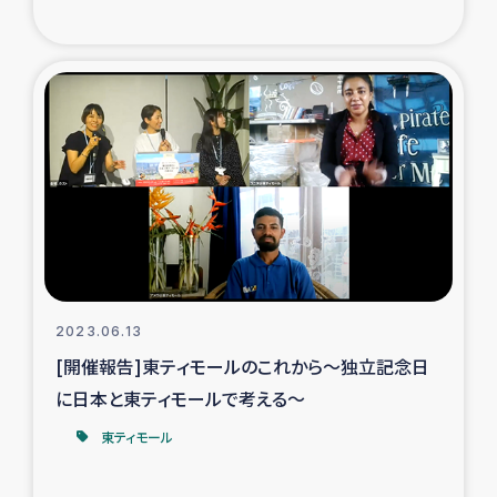
トルコ・シリア地震被災者支援
デニヤヤ小規模紅茶農家支援
コーヒー生産者支援
アイナロ県マウベシ郡でのコーヒー畑改善事業
ベイルート大規模爆発被災者支援
2023.06.13
女性の生計向上支援
[開催報告]東ティモールのこれから～独立記念日
に日本と東ティモールで考える～
アグロフォレストリー（カカオ）事業
東ティモール