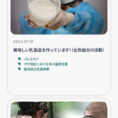
カカオ生産者支援事業
シリア国内避難民・帰還民の生活再建支援
トルコにおけるシリア難民支援事業
2023.07.10
インドネシア中部 スラウェシの地震・津波被災者支援
美味しい乳製品を作っています！（女性組合の活動）
パレスチナ
スリランカ ムライティブ県帰還民の生活再建支援
ガザ地区における羊の畜産支援
経済自立支援事業
スリランカ ジャフナ県干物事業
スリランカ 緊急人道支援
スリランカ南部洪水被災者支援