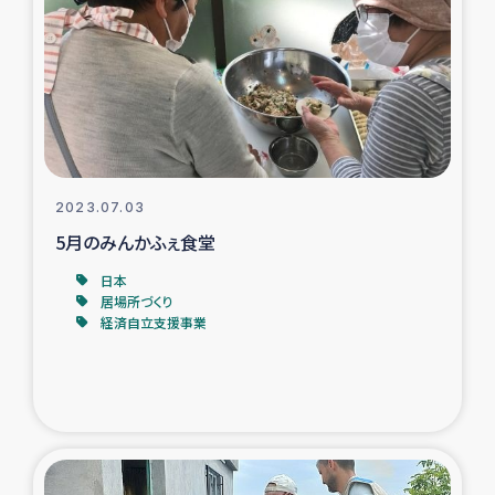
タイ国境ミャンマー移民子ども支援
漁民によるマングローブ植林活動
レバノンでのシリア難民への食糧・越冬支援
レバノンにおける緊急支援
2023.07.03
5月のみんかふぇ食堂
レバノンでのシリア難民への教育支援事業
日本
レバノンでのシリア難民・レバノン人への農業支援
居場所づくり
経済自立支援事業
海外ルーツの市民との共生
神原ゼミxパルシック
石巻市街地在宅被災者支援