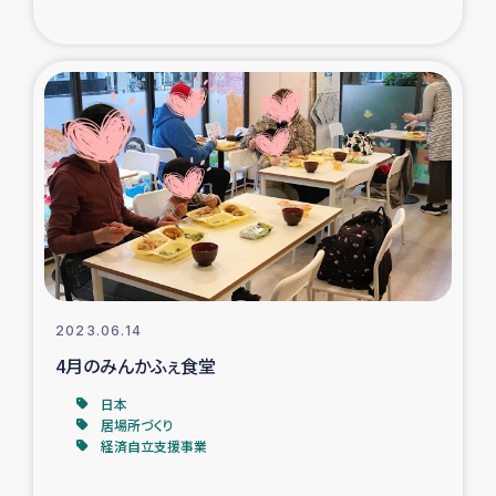
トルコ・シリア地震被災者支援
デニヤヤ小規模紅茶農家支援
コーヒー生産者支援
アイナロ県マウベシ郡でのコーヒー畑改善事業
ベイルート大規模爆発被災者支援
2023.06.14
女性の生計向上支援
4月のみんかふぇ食堂
アグロフォレストリー（カカオ）事業
日本
居場所づくり
経済自立支援事業