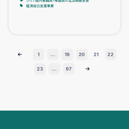
シリア国内避難民・帰還民の生活再建支援
経済自立支援事業
1
...
19
20
21
22
23
...
97