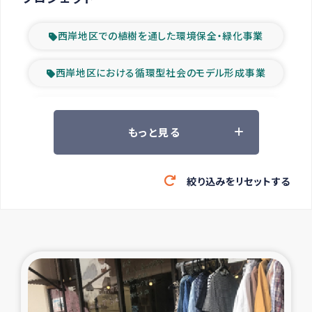
西岸地区での植樹を通した環境保全・緑化事業
西岸地区における循環型社会のモデル形成事業
ツアー参加者の声
もっと見る
山間部農村の水利改善事業
絞り込みをリセットする
緊急救援の時代
森林保全型農業の支援事業
東ティモール豪雨緊急支援
大雨による洪水被災者支援