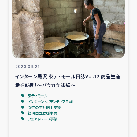
ガザ地区での公園の緑化を通じた支援事業
ガザ地区における被災住民への緊急支援
ガザ地区酪農を通した女性グループの生計支援
ふりかけ普及と食生活改善による栄養改善事業
2023.06.21
フェアトレード事業
インターン黒沢 東ティモール日誌Vol.12 商品生産
地を訪問！～バウカウ 後編～
緊急支援事業
東ティモール
女性の生計向上を通じた子どもの栄養改善事業
インターン・ボランティア日誌
女性の生計向上支援
経済自立支援事業
民際教育
フェアトレード事業
食べる