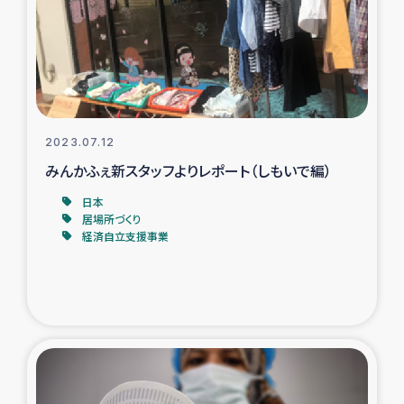
カカオ生産者支援事業
シリア国内避難民・帰還民の生活再建支援
トルコにおけるシリア難民支援事業
2023.07.12
インドネシア中部 スラウェシの地震・津波被災者支援
みんかふぇ新スタッフよりレポート（しもいで編）
日本
スリランカ ムライティブ県帰還民の生活再建支援
居場所づくり
経済自立支援事業
スリランカ ジャフナ県干物事業
スリランカ 緊急人道支援
スリランカ南部洪水被災者支援