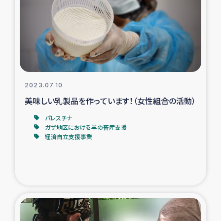
スリランカの南北女性をつなぐサリー・リサイクル・プロ
ジェクト
復興支援事業
民際教育事業
2023.07.10
女性グループPIFWANITAによる食品加工事業
美味しい乳製品を作っています！（女性組合の活動）
パレスチナ
ガザ人道支援
ガザ地区における羊の畜産支援
経済自立支援事業
令和6年能登半島地震 緊急支援
国内避難民への物資配付および教育支援
ミャンマー緊急支援