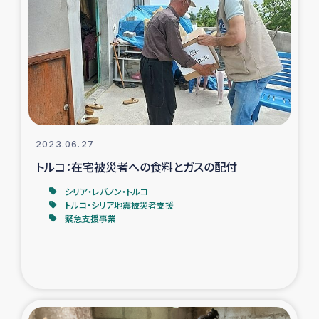
復興応援隊の活動
仮設住宅生活支援・農業復興支援
漁業復興支援
インターン・ボランティア日誌
2023.06.27
トルコ：在宅被災者への食料とガスの配付
経済自立支援事業
シリア・レバノン・トルコ
トルコ・シリア地震被災者支援
居場所づくり
緊急支援事業
ガザ空爆被災者への食料支援と農家生産支援
ガザ地区における羊の畜産支援