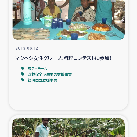
カカオ生産者支援事業
シリア国内避難民・帰還民の生活再建支援
トルコにおけるシリア難民支援事業
2013.06.12
インドネシア中部 スラウェシの地震・津波被災者支援
マウベシ女性グループ、料理コンテストに参加！
東ティモール
スリランカ ムライティブ県帰還民の生活再建支援
森林保全型農業の支援事業
経済自立支援事業
スリランカ ジャフナ県干物事業
スリランカ 緊急人道支援
スリランカ南部洪水被災者支援