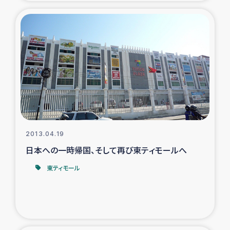
トルコ・シリア地震被災者支援
デニヤヤ小規模紅茶農家支援
コーヒー生産者支援
アイナロ県マウベシ郡でのコーヒー畑改善事業
ベイルート大規模爆発被災者支援
2013.04.19
日本への一時帰国、そして再び東ティモールへ
女性の生計向上支援
東ティモール
アグロフォレストリー（カカオ）事業