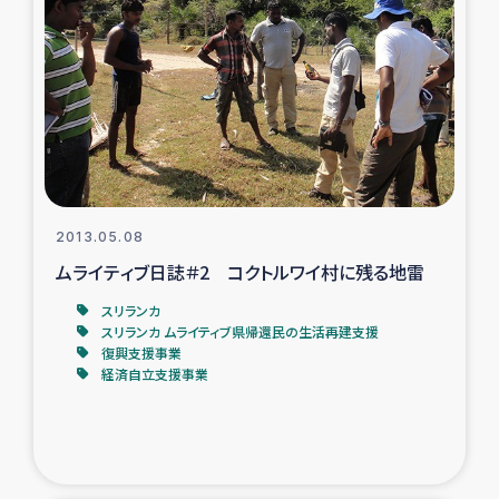
復興応援隊の活動
仮設住宅生活支援・農業復興支援
漁業復興支援
インターン・ボランティア日誌
2013.05.08
ムライティブ日誌＃2 コクトルワイ村に残る地雷
経済自立支援事業
スリランカ
スリランカ ムライティブ県帰還民の生活再建支援
居場所づくり
復興支援事業
経済自立支援事業
ガザ空爆被災者への食料支援と農家生産支援
ガザ地区における羊の畜産支援