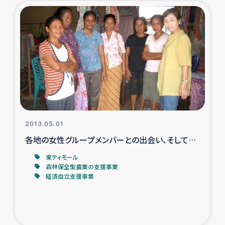
ガザ地区での公園の緑化を通じた支援事業
ガザ地区における被災住民への緊急支援
ガザ地区酪農を通した女性グループの生計支援
ふりかけ普及と食生活改善による栄養改善事業
フェアトレード事業
2013.05.01
各地の女性グループメンバーとの出会い、そして…
緊急支援事業
東ティモール
女性の生計向上を通じた子どもの栄養改善事業
森林保全型農業の支援事業
経済自立支援事業
民際教育
食べる