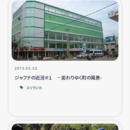
タイ国境ミャンマー移民子ども支援
漁民によるマングローブ植林活動
レバノンでのシリア難民への食糧・越冬支援
レバノンにおける緊急支援
レバノンでのシリア難民への教育支援事業
2013.05.22
ジャフナの近況＃１ －変わりゆく町の風景-
レバノンでのシリア難民・レバノン人への農業支援
スリランカ
海外ルーツの市民との共生
神原ゼミxパルシック
石巻市街地在宅被災者支援