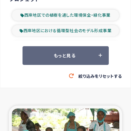
西岸地区での植樹を通した環境保全・緑化事業
西岸地区における循環型社会のモデル形成事業
ツアー参加者の声
もっと見る
山間部農村の水利改善事業
絞り込みをリセットする
緊急救援の時代
森林保全型農業の支援事業
東ティモール豪雨緊急支援
大雨による洪水被災者支援