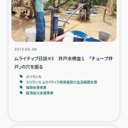
スリランカの南北女性をつなぐサリー・リサイクル・プロ
ジェクト
復興支援事業
民際教育事業
2013.06.08
女性グループPIFWANITAによる食品加工事業
ムライティブ日誌＃3 井戸水検査１ 「チューブ井
戸」の穴を掘る
ガザ人道支援
スリランカ
スリランカ ムライティブ県帰還民の生活再建支援
令和6年能登半島地震 緊急支援
復興支援事業
経済自立支援事業
国内避難民への物資配付および教育支援
ミャンマー緊急支援