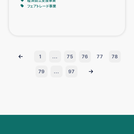
経済自立支援事業
フェアトレード事業
1
...
75
76
77
78
79
...
97