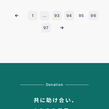
1
...
93
94
95
96
97
Donation
共に助け合い、