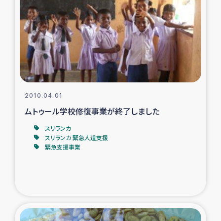
トルコ・シリア地震被災者支援
デニヤヤ小規模紅茶農家支援
コーヒー生産者支援
2010.04.01
アイナロ県マウベシ郡でのコーヒー畑改善事業
ムトゥール学校修復事業が終了しました
ベイルート大規模爆発被災者支援
スリランカ
スリランカ 緊急人道支援
緊急支援事業
女性の生計向上支援
アグロフォレストリー（カカオ）事業