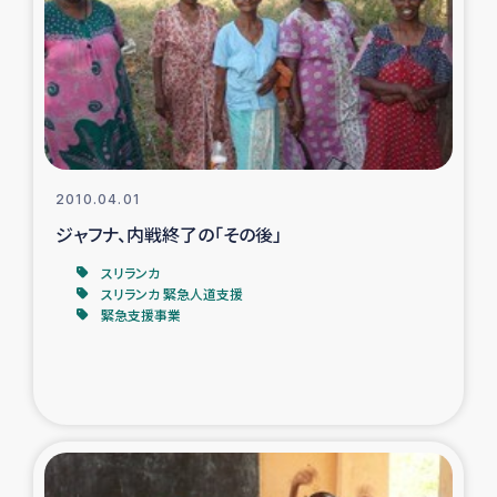
ガザ地区での公園の緑化を通じた支援事業
ガザ地区における被災住民への緊急支援
ガザ地区酪農を通した女性グループの生計支援
ふりかけ普及と食生活改善による栄養改善事業
2010.04.01
ジャフナ、内戦終了の「その後」
フェアトレード事業
スリランカ
スリランカ 緊急人道支援
緊急支援事業
緊急支援事業
女性の生計向上を通じた子どもの栄養改善事業
民際教育
食べる