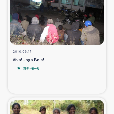
復興応援隊の活動
仮設住宅生活支援・農業復興支援
漁業復興支援
インターン・ボランティア日誌
2010.06.17
Viva! Joga Bola!
経済自立支援事業
東ティモール
居場所づくり
ガザ空爆被災者への食料支援と農家生産支援
ガザ地区における羊の畜産支援