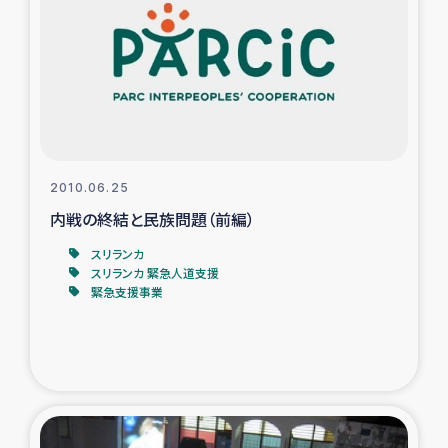
タイ国境ミャンマー移民子ども支援
漁民によるマングローブ植林活動
レバノンでのシリア難民への食糧・越冬支援
レバノンにおける緊急支援
2010.06.25
内戦の終結と民族問題（前編）
レバノンでのシリア難民への教育支援事業
スリランカ
レバノンでのシリア難民・レバノン人への農業支援
スリランカ 緊急人道支援
緊急支援事業
海外ルーツの市民との共生
神原ゼミxパルシック
石巻市街地在宅被災者支援