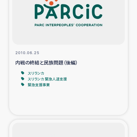
スリランカの南北女性をつなぐサリー・リサイクル・プロ
ジェクト
復興支援事業
民際教育事業
2010.06.25
女性グループPIFWANITAによる食品加工事業
内戦の終結と民族問題（後編）
スリランカ
ガザ人道支援
スリランカ 緊急人道支援
緊急支援事業
令和6年能登半島地震 緊急支援
国内避難民への物資配付および教育支援
ミャンマー緊急支援