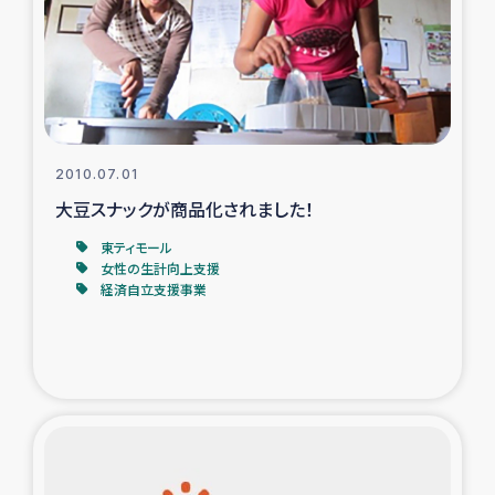
カカオ生産者支援事業
シリア国内避難民・帰還民の生活再建支援
トルコにおけるシリア難民支援事業
2010.07.01
インドネシア中部 スラウェシの地震・津波被災者支援
大豆スナックが商品化されました！
東ティモール
スリランカ ムライティブ県帰還民の生活再建支援
女性の生計向上支援
経済自立支援事業
スリランカ ジャフナ県干物事業
スリランカ 緊急人道支援
スリランカ南部洪水被災者支援