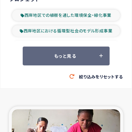
西岸地区での植樹を通した環境保全・緑化事業
西岸地区における循環型社会のモデル形成事業
ツアー参加者の声
もっと見る
山間部農村の水利改善事業
絞り込みをリセットする
緊急救援の時代
森林保全型農業の支援事業
東ティモール豪雨緊急支援
大雨による洪水被災者支援