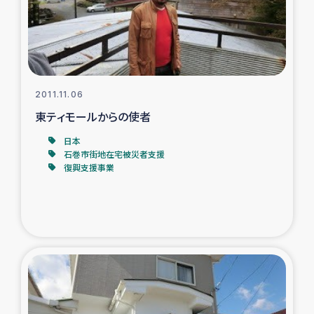
スリランカの南北女性をつなぐサリー・リサイクル・プロ
ジェクト
復興支援事業
2011.11.06
民際教育事業
東ティモールからの使者
女性グループPIFWANITAによる食品加工事業
日本
石巻市街地在宅被災者支援
復興支援事業
ガザ人道支援
令和6年能登半島地震 緊急支援
国内避難民への物資配付および教育支援
ミャンマー緊急支援