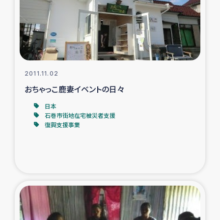
タイ国境ミャンマー移民子ども支援
漁民によるマングローブ植林活動
レバノンでのシリア難民への食糧・越冬支援
2011.11.02
レバノンにおける緊急支援
おちゃっこ鹿妻イベントの日々
日本
レバノンでのシリア難民への教育支援事業
石巻市街地在宅被災者支援
復興支援事業
レバノンでのシリア難民・レバノン人への農業支援
海外ルーツの市民との共生
神原ゼミxパルシック
石巻市街地在宅被災者支援