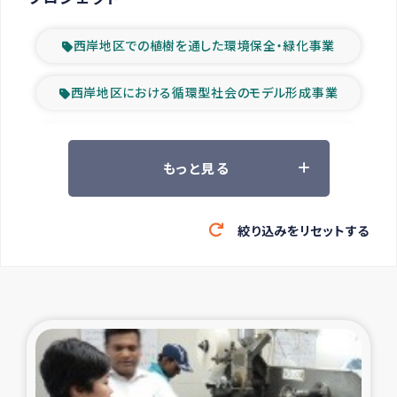
西岸地区での植樹を通した環境保全・緑化事業
西岸地区における循環型社会のモデル形成事業
ツアー参加者の声
もっと見る
山間部農村の水利改善事業
絞り込みをリセットする
緊急救援の時代
森林保全型農業の支援事業
東ティモール豪雨緊急支援
大雨による洪水被災者支援