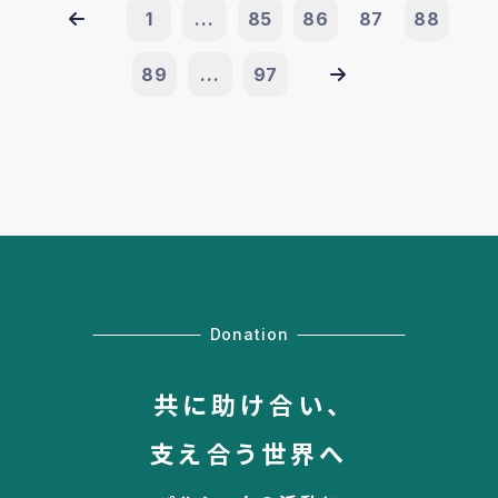
1
...
85
86
87
88
89
...
97
Donation
共に助け合い、
支え合う世界へ