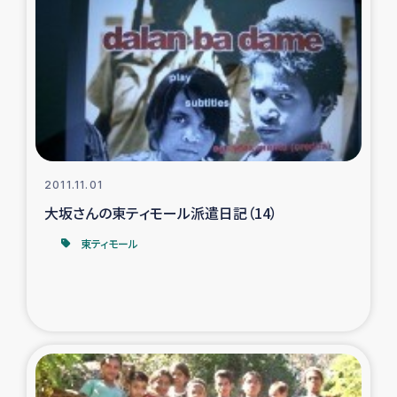
ガザ地区での公園の緑化を通じた支援事業
ガザ地区における被災住民への緊急支援
ガザ地区酪農を通した女性グループの生計支援
ふりかけ普及と食生活改善による栄養改善事業
2011.11.01
フェアトレード事業
大坂さんの東ティモール派遣日記（14）
東ティモール
緊急支援事業
女性の生計向上を通じた子どもの栄養改善事業
民際教育
食べる