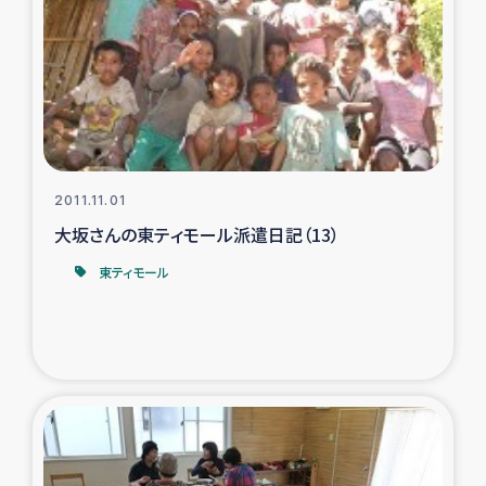
トルコ・シリア地震被災者支援
デニヤヤ小規模紅茶農家支援
コーヒー生産者支援
2011.11.01
アイナロ県マウベシ郡でのコーヒー畑改善事業
大坂さんの東ティモール派遣日記（13）
東ティモール
ベイルート大規模爆発被災者支援
女性の生計向上支援
アグロフォレストリー（カカオ）事業