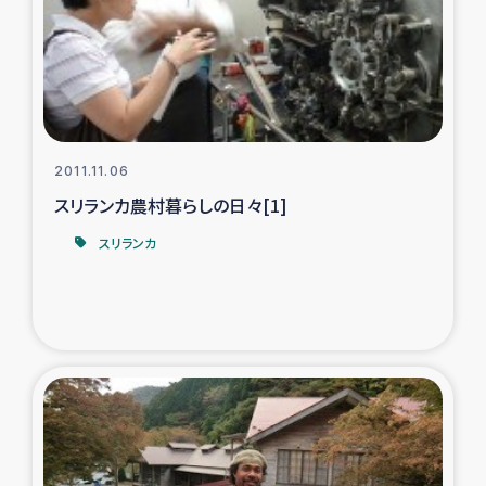
カカオ生産者支援事業
シリア国内避難民・帰還民の生活再建支援
トルコにおけるシリア難民支援事業
2011.11.06
インドネシア中部 スラウェシの地震・津波被災者支援
スリランカ農村暮らしの日々[1]
スリランカ
スリランカ ムライティブ県帰還民の生活再建支援
スリランカ ジャフナ県干物事業
スリランカ 緊急人道支援
スリランカ南部洪水被災者支援