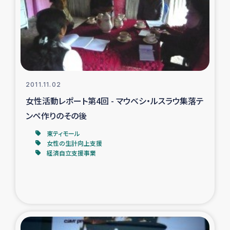
復興応援隊の活動
仮設住宅生活支援・農業復興支援
漁業復興支援
2011.11.02
女性活動レポート第4回 - マウベシ・ルスラウ集落テ
インターン・ボランティア日誌
ンペ作りのその後
経済自立支援事業
東ティモール
女性の生計向上支援
経済自立支援事業
居場所づくり
ガザ空爆被災者への食料支援と農家生産支援
ガザ地区における羊の畜産支援