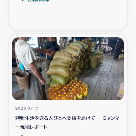
トルコ・シリア地震被災者支援
デニヤヤ小規模紅茶農家支援
コーヒー生産者支援
アイナロ県マウベシ郡でのコーヒー畑改善事業
ベイルート大規模爆発被災者支援
女性の生計向上支援
アグロフォレストリー（カカオ）事業
2026.07.17
避難生活を送る人びとへ支援を届けて ― ミャンマ
ー現地レポート