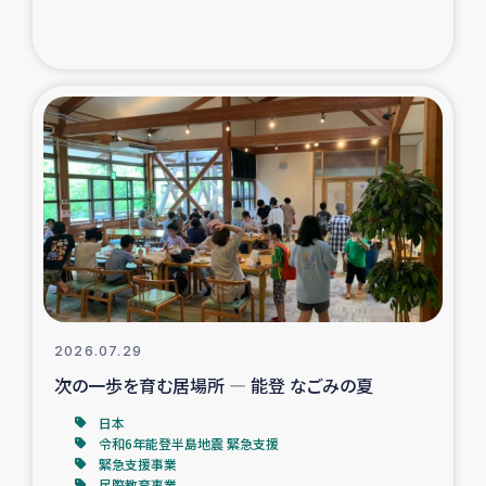
ガザ地区での公園の緑化を通じた支援事業
ガザ地区における被災住民への緊急支援
ガザ地区酪農を通した女性グループの生計支援
ふりかけ普及と食生活改善による栄養改善事業
フェアトレード事業
緊急支援事業
2026.07.29
女性の生計向上を通じた子どもの栄養改善事業
次の一歩を育む居場所 ― 能登 なごみの夏
民際教育
日本
令和6年能登半島地震 緊急支援
緊急支援事業
食べる
民際教育事業