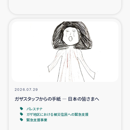
復興応援隊の活動
仮設住宅生活支援・農業復興支援
漁業復興支援
インターン・ボランティア日誌
経済自立支援事業
居場所づくり
2026.07.29
ガザスタッフからの手紙 ― 日本の皆さまへ
ガザ空爆被災者への食料支援と農家生産支援
パレスチナ
ガザ地区における被災住民への緊急支援
ガザ地区における羊の畜産支援
緊急支援事業