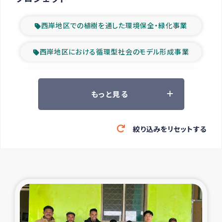
西岸地区での植樹を通した環境保全・緑化事業
西岸地区における循環型社会のモデル形成事業
ツアー参加者の声
もっと見る
山間部農村の水利改善事業
絞り込みをリセットする
緊急救援の時代
森林保全型農業の支援事業
東ティモール豪雨緊急支援
大雨による洪水被災者支援