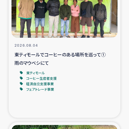
カカオ生産者支援事業
シリア国内避難民・帰還民の生活再建支援
トルコにおけるシリア難民支援事業
2026.08.04
インドネシア中部 スラウェシの地震・津波被災者支援
東ティモールでコーヒーのある場所を巡って①
雨のマウベシにて
スリランカ ムライティブ県帰還民の生活再建支援
東ティモール
コーヒー生産者支援
経済自立支援事業
スリランカ ジャフナ県干物事業
フェアトレード事業
スリランカ 緊急人道支援
スリランカ南部洪水被災者支援