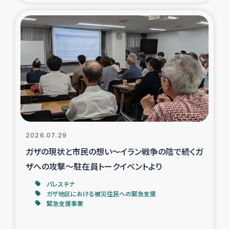
タイ国境ミャンマー移民子ども支援
漁民によるマングローブ植林活動
レバノンでのシリア難民への食糧・越冬支援
レバノンにおける緊急支援
レバノンでのシリア難民への教育支援事業
2026.07.29
レバノンでのシリア難民・レバノン人への農業支援
ガザの現状と市民の想い～イラン戦争の陰で続くガ
ザへの攻撃～駐在員トークイベントより
海外ルーツの市民との共生
パレスチナ
神原ゼミxパルシック
ガザ地区における被災住民への緊急支援
緊急支援事業
石巻市街地在宅被災者支援