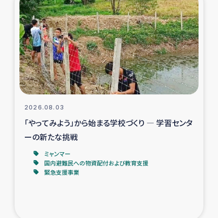
スリランカの南北女性をつなぐサリー・リサイクル・プロ
ジェクト
復興支援事業
民際教育事業
女性グループPIFWANITAによる食品加工事業
2026.08.03
ガザ人道支援
「やってみよう」から始まる学校づくり ― 学習センタ
ーの新たな挑戦
令和6年能登半島地震 緊急支援
ミャンマー
国内避難民への物資配付および教育支援
国内避難民への物資配付および教育支援
緊急支援事業
ミャンマー緊急支援