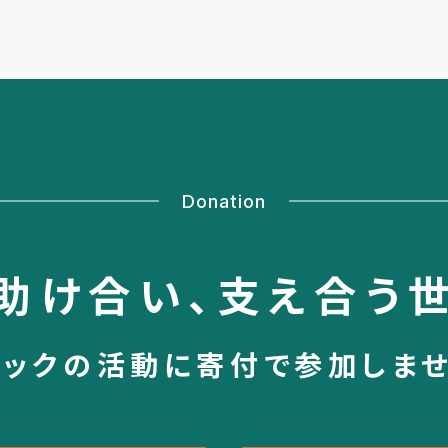
Donation
助け合い、
支え合う
シックの活動に
寄付で参加しま