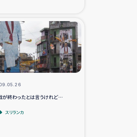
xパルシック
援隊の活動
復興支援
立支援事業
食料支援と農家生産支援
09.05.26
戦が終わったとは言うけれど…
緑化を通じた支援事業
スリランカ
女性グループの生計支援
レード事業