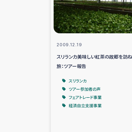
スリランカの南北女性をつ
ェ
民際
2009.12.19
スリランカ美味しい紅茶の故郷を訪ね
ガザ
旅：ツアー報告
国内避難民への物
スリランカ
ツアー参加者の声
タイ国境ミャン
フェアトレード事業
経済自立支援事業
レバノンでのシリア
レバノンでのシリ