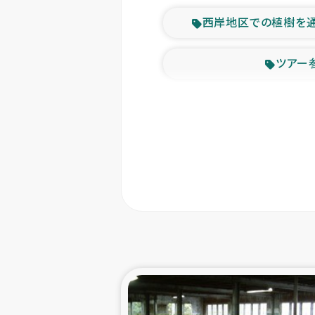
西岸地区での植樹を
ツアー
緊急
東ティモー
カカオ生
トルコにおける
スリランカ ムライテ
スリランカ