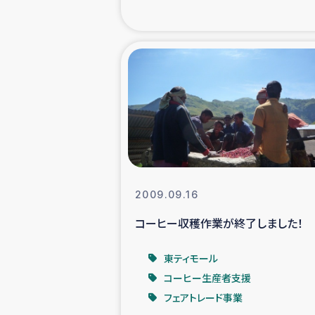
海外ルーツ
石巻市街地
仮設住宅生活
インターン・
居場
2009.09.16
コーヒー収穫作業が終了しました！
ガザ地区にお
東ティモール
ガザ地区における
コーヒー生産者支援
フェアトレード事業
ふりかけ普及と食生