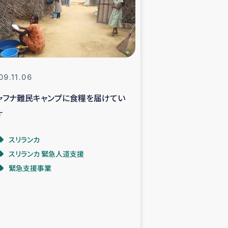
支援事業
NITAによる食品加工事業
09.11.06
ャフナ難民キャンプに食糧を届けてい
島地震 緊急支援
す
ー緊急支援
スリランカ
スリランカ 緊急人道支援
グローブ植林活動
緊急支援事業
おける緊急支援
・レバノン人への農業支援