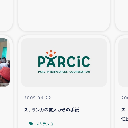
支援事業
女性の生計向上を通じ
際教育
食
ア地震被災者支援
デニヤヤ小規
ー生産者支援
アイナロ県マウベシ郡
規模爆発被災者支援
女性の生
トリー（カカオ）事業
2009.04.22
20
スリランカの友人からの手紙
ス
住
スリランカ