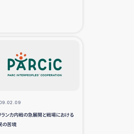
た子どもの栄養改善事業
べる
模紅茶農家支援
でのコーヒー畑改善事業
計向上支援
09.02.09
リランカ内戦の急展開と戦場における
民の苦境