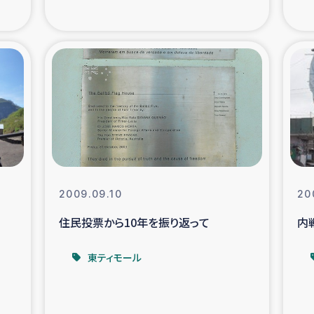
の市民との共生
神原ゼミ
在宅被災者支援
復興応
支援・農業復興支援
漁業
ボランティア日誌
経済自
所づくり
ガザ空爆被災者への
2009.09.10
20
住民投票から10年を振り返って
内
ける羊の畜産支援
ガザ地区での公園の
東ティモール
被災住民への緊急支援
ガザ地区酪農を通した
活改善による栄養改善事業
フェアト