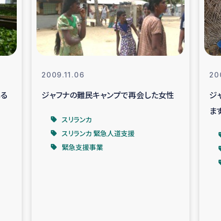
なぐサリー・リサイクル・プロジ
復興
クト
教育事業
女性グループPIFWA
2009.11.06
20
る
ジャフナの難民キャンプで再会した女性
ジ
人道支援
令和6年能登半
ま
スリランカ
資配付および教育支援
ミャンマ
スリランカ 緊急人道支援
緊急支援事業
マー移民子ども支援
漁民によるマン
難民への食糧・越冬支援
レバノンに
ア難民への教育支援事業
レバノンでのシリア難民