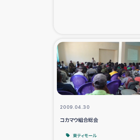
緊急
民
トルコ・シリ
コーヒ
ベイルート大
アグロフォレス
2009.04.30
コカマウ組合総会
東ティモール