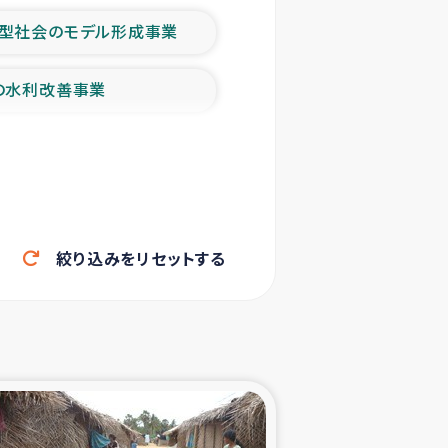
型社会のモデル形成事業
の水利改善事業
農業の支援事業
洪水被災者支援
絞り込みをリセットする
帰還民の生活再建支援
ェシの地震・津波被災者支援
ャフナ県干物事業
部洪水被災者支援