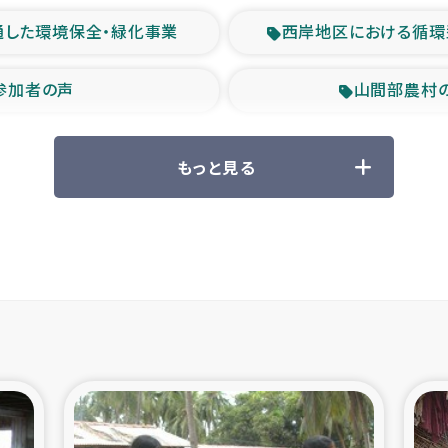
通した環境保全・緑化事業
西岸地区における循環
参加者の声
山間部農村
救援の時代
森林保全型
もっと見る
ル豪雨緊急支援
大雨による
産者支援事業
シリア国内避難民・
シリア難民支援事業
インドネシア中部 スラウ
ィブ県帰還民の生活再建支援
スリランカ ジ
 緊急人道支援
スリランカ南