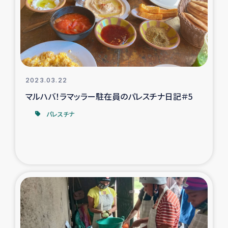
カカオ生産者支援事業
シリア国内避難民・帰還民の生活再建支援
トルコにおけるシリア難民支援事業
2023.03.22
インドネシア中部 スラウェシの地震・津波被災者支援
マルハバ！ラマッラー駐在員のパレスチナ日記＃5
パレスチナ
スリランカ ムライティブ県帰還民の生活再建支援
スリランカ ジャフナ県干物事業
スリランカ 緊急人道支援
スリランカ南部洪水被災者支援