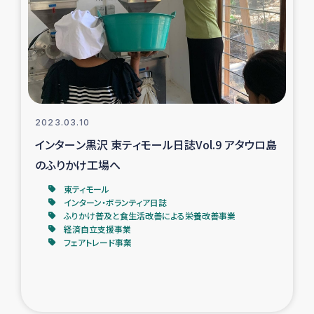
復興応援隊の活動
仮設住宅生活支援・農業復興支援
漁業復興支援
2023.03.10
インターン・ボランティア日誌
インターン黒沢 東ティモール日誌Vol.9 アタウロ島
のふりかけ工場へ
経済自立支援事業
東ティモール
インターン・ボランティア日誌
居場所づくり
ふりかけ普及と食生活改善による栄養改善事業
経済自立支援事業
フェアトレード事業
ガザ空爆被災者への食料支援と農家生産支援
ガザ地区における羊の畜産支援