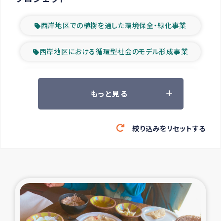
西岸地区での植樹を通した環境保全・緑化事業
西岸地区における循環型社会のモデル形成事業
ツアー参加者の声
もっと見る
山間部農村の水利改善事業
絞り込みをリセットする
緊急救援の時代
森林保全型農業の支援事業
東ティモール豪雨緊急支援
大雨による洪水被災者支援