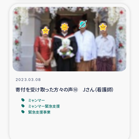
ガザ地区での公園の緑化を通じた支援事業
ガザ地区における被災住民への緊急支援
ガザ地区酪農を通した女性グループの生計支援
ふりかけ普及と食生活改善による栄養改善事業
フェアトレード事業
2023.03.08
緊急支援事業
寄付を受け取った方々の声⑩ Jさん（看護師）
ミャンマー
女性の生計向上を通じた子どもの栄養改善事業
ミャンマー緊急支援
緊急支援事業
民際教育
食べる