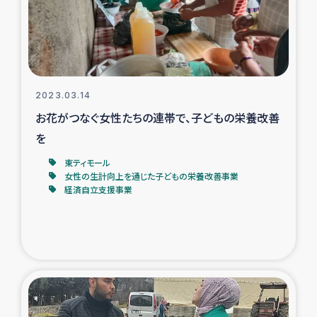
スリランカの南北女性をつなぐサリー・リサイクル・プロ
ジェクト
復興支援事業
2023.03.14
民際教育事業
お花がつなぐ女性たちの連帯で、子どもの栄養改善
女性グループPIFWANITAによる食品加工事業
を
東ティモール
ガザ人道支援
女性の生計向上を通じた子どもの栄養改善事業
経済自立支援事業
令和6年能登半島地震 緊急支援
国内避難民への物資配付および教育支援
ミャンマー緊急支援