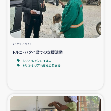
タイ国境ミャンマー移民子ども支援
漁民によるマングローブ植林活動
レバノンでのシリア難民への食糧・越冬支援
レバノンにおける緊急支援
2023.03.13
トルコ・ハタイ県での支援活動
レバノンでのシリア難民への教育支援事業
シリア・レバノン・トルコ
トルコ・シリア地震被災者支援
レバノンでのシリア難民・レバノン人への農業支援
海外ルーツの市民との共生
神原ゼミxパルシック
石巻市街地在宅被災者支援