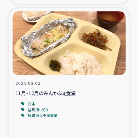
トルコ・シリア地震被災者支援
デニヤヤ小規模紅茶農家支援
コーヒー生産者支援
アイナロ県マウベシ郡でのコーヒー畑改善事業
ベイルート大規模爆発被災者支援
2023.03.02
11月・12月のみんかふぇ食堂
女性の生計向上支援
日本
居場所づくり
アグロフォレストリー（カカオ）事業
経済自立支援事業