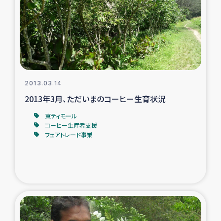
タイ国境ミャンマー移民子ども支援
漁民によるマングローブ植林活動
レバノンでのシリア難民への食糧・越冬支援
レバノンにおける緊急支援
2013.03.14
2013年3月、ただいまのコーヒー生育状況
レバノンでのシリア難民への教育支援事業
東ティモール
コーヒー生産者支援
レバノンでのシリア難民・レバノン人への農業支援
フェアトレード事業
海外ルーツの市民との共生
神原ゼミxパルシック
石巻市街地在宅被災者支援