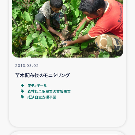
ガザ地区での公園の緑化を通じた支援事業
ガザ地区における被災住民への緊急支援
ガザ地区酪農を通した女性グループの生計支援
ふりかけ普及と食生活改善による栄養改善事業
2013.03.02
フェアトレード事業
苗木配布後のモニタリング
緊急支援事業
東ティモール
森林保全型農業の支援事業
経済自立支援事業
女性の生計向上を通じた子どもの栄養改善事業
民際教育
食べる