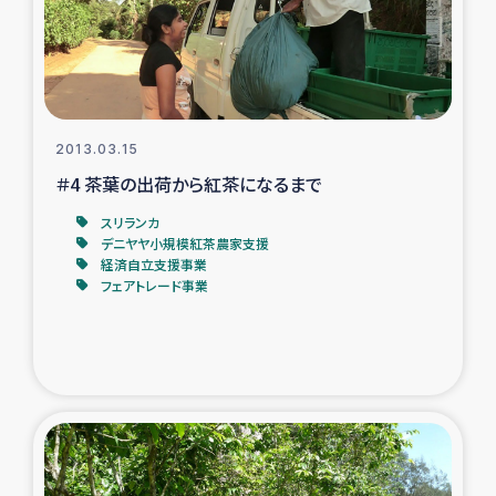
スリランカの南北女性をつなぐサリー・リサイクル・プロ
ジェクト
復興支援事業
2013.03.15
民際教育事業
＃4 茶葉の出荷から紅茶になるまで
女性グループPIFWANITAによる食品加工事業
スリランカ
デニヤヤ小規模紅茶農家支援
経済自立支援事業
ガザ人道支援
フェアトレード事業
令和6年能登半島地震 緊急支援
国内避難民への物資配付および教育支援
ミャンマー緊急支援