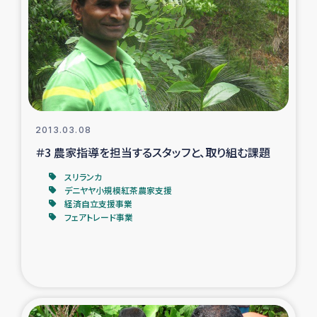
復興応援隊の活動
仮設住宅生活支援・農業復興支援
漁業復興支援
2013.03.08
インターン・ボランティア日誌
＃3 農家指導を担当するスタッフと、取り組む課題
経済自立支援事業
スリランカ
デニヤヤ小規模紅茶農家支援
経済自立支援事業
居場所づくり
フェアトレード事業
ガザ空爆被災者への食料支援と農家生産支援
ガザ地区における羊の畜産支援