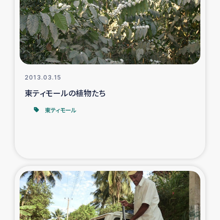
カカオ生産者支援事業
シリア国内避難民・帰還民の生活再建支援
トルコにおけるシリア難民支援事業
2013.03.15
インドネシア中部 スラウェシの地震・津波被災者支援
東ティモールの植物たち
東ティモール
スリランカ ムライティブ県帰還民の生活再建支援
スリランカ ジャフナ県干物事業
スリランカ 緊急人道支援
スリランカ南部洪水被災者支援