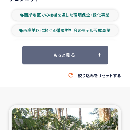
西岸地区での植樹を通した環境保全・緑化事業
西岸地区における循環型社会のモデル形成事業
ツアー参加者の声
もっと見る
山間部農村の水利改善事業
絞り込みをリセットする
緊急救援の時代
森林保全型農業の支援事業
東ティモール豪雨緊急支援
大雨による洪水被災者支援