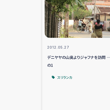
海外ルーツ
石巻市街地
仮設住宅生活
2012.05.27
インターン・
デニヤヤの山奥よりジャフナを訪問 ―
の1
居場
スリランカ
ガザ地区にお
ガザ地区における
ふりかけ普及と食生