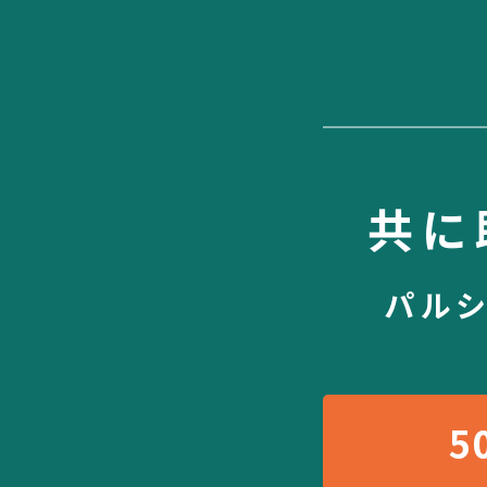
共に
パル
5