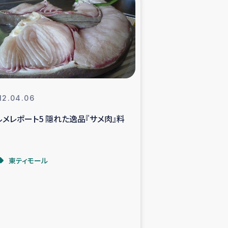
xパルシック
援隊の活動
復興支援
12.04.06
立支援事業
ルメレポート5 隠れた逸品『サメ肉』料
食料支援と農家生産支援
東ティモール
緑化を通じた支援事業
女性グループの生計支援
レード事業