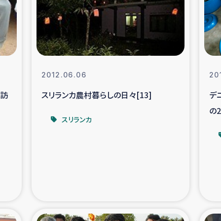
なぐサリー・リサイクル・プロジ
復興
クト
教育事業
女性グループPIFWA
2012.06.06
20
を訪
スリランカ農村暮らしの日々[13]
デ
人道支援
令和6年能登半
の2
スリランカ
資配付および教育支援
ミャンマ
マー移民子ども支援
漁民によるマン
難民への食糧・越冬支援
レバノンに
ア難民への教育支援事業
レバノンでのシリア難民