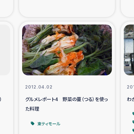
支援事業
女性の生計向上を通じ
際教育
食
ア地震被災者支援
デニヤヤ小規
ー生産者支援
アイナロ県マウベシ郡
規模爆発被災者支援
女性の生
2012.04.02
20
）
グルメレポート4 野菜の蔓（つる）を使っ
わ
トリー（カカオ）事業
た料理
東ティモール