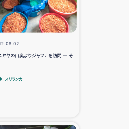
支援事業
NITAによる食品加工事業
12.06.02
ニヤヤの山奥よりジャフナを訪問 ― そ
島地震 緊急支援
ー緊急支援
スリランカ
グローブ植林活動
おける緊急支援
・レバノン人への農業支援