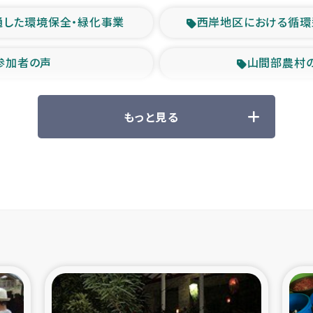
通した環境保全・緑化事業
西岸地区における循環
参加者の声
山間部農村
救援の時代
森林保全型
もっと見る
ル豪雨緊急支援
大雨による
産者支援事業
シリア国内避難民・
シリア難民支援事業
インドネシア中部 スラウ
ィブ県帰還民の生活再建支援
スリランカ ジ
 緊急人道支援
スリランカ南