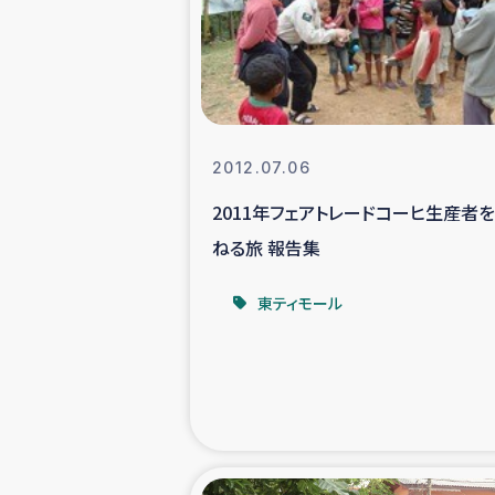
スリランカの南北女性をつ
ェ
民際
2012.07.06
2011年フェアトレードコーヒ生産者
ガザ
ねる旅 報告集
国内避難民への物
東ティモール
タイ国境ミャン
レバノンでのシリア
レバノンでのシリ