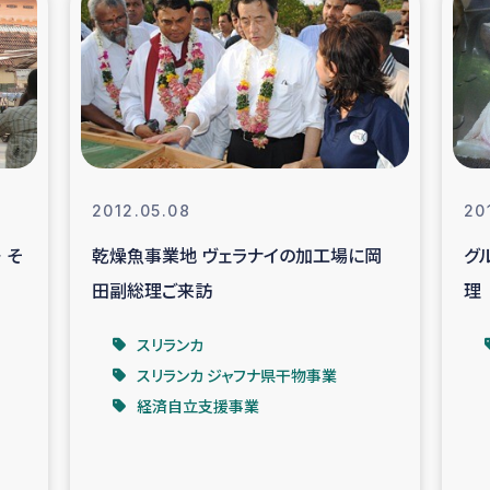
の市民との共生
神原ゼミ
在宅被災者支援
復興応
支援・農業復興支援
漁業
2012.05.08
20
ボランティア日誌
経済自
 そ
乾燥魚事業地 ヴェラナイの加工場に岡
グ
田副総理ご来訪
理
所づくり
ガザ空爆被災者への
スリランカ
ける羊の畜産支援
ガザ地区での公園の
スリランカ ジャフナ県干物事業
経済自立支援事業
被災住民への緊急支援
ガザ地区酪農を通した
活改善による栄養改善事業
フェアト