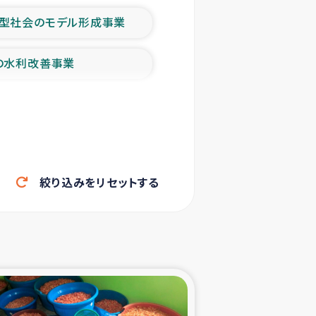
型社会のモデル形成事業
の水利改善事業
農業の支援事業
洪水被災者支援
絞り込みをリセットする
帰還民の生活再建支援
ェシの地震・津波被災者支援
ャフナ県干物事業
部洪水被災者支援