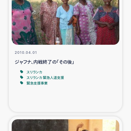
ガザ地区での公園の緑化を通じた支援事業
ガザ地区における被災住民への緊急支援
ガザ地区酪農を通した女性グループの生計支援
ふりかけ普及と食生活改善による栄養改善事業
2010.04.01
ジャフナ、内戦終了の「その後」
フェアトレード事業
スリランカ
スリランカ 緊急人道支援
緊急支援事業
緊急支援事業
女性の生計向上を通じた子どもの栄養改善事業
民際教育
食べる