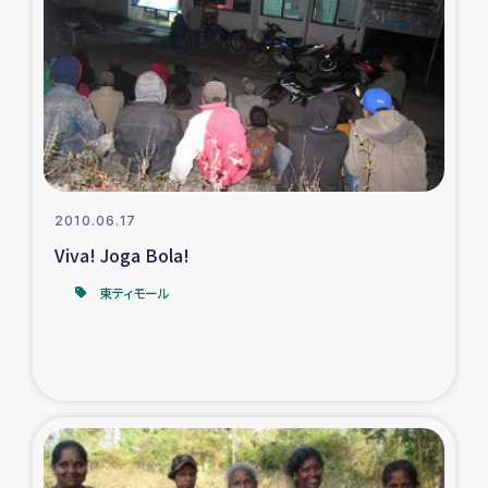
復興応援隊の活動
仮設住宅生活支援・農業復興支援
漁業復興支援
インターン・ボランティア日誌
2010.06.17
Viva! Joga Bola!
経済自立支援事業
東ティモール
居場所づくり
ガザ空爆被災者への食料支援と農家生産支援
ガザ地区における羊の畜産支援