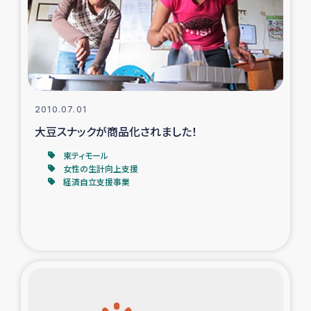
カカオ生産者支援事業
シリア国内避難民・帰還民の生活再建支援
トルコにおけるシリア難民支援事業
2010.07.01
インドネシア中部 スラウェシの地震・津波被災者支援
大豆スナックが商品化されました！
東ティモール
スリランカ ムライティブ県帰還民の生活再建支援
女性の生計向上支援
経済自立支援事業
スリランカ ジャフナ県干物事業
スリランカ 緊急人道支援
スリランカ南部洪水被災者支援