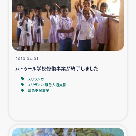
トルコ・シリア地震被災者支援
デニヤヤ小規模紅茶農家支援
コーヒー生産者支援
2010.04.01
アイナロ県マウベシ郡でのコーヒー畑改善事業
ムトゥール学校修復事業が終了しました
ベイルート大規模爆発被災者支援
スリランカ
スリランカ 緊急人道支援
緊急支援事業
女性の生計向上支援
アグロフォレストリー（カカオ）事業