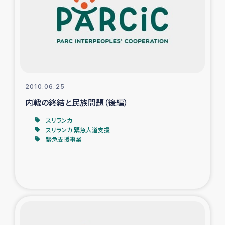
スリランカの南北女性をつなぐサリー・リサイクル・プロ
ジェクト
復興支援事業
民際教育事業
2010.06.25
女性グループPIFWANITAによる食品加工事業
内戦の終結と民族問題（後編）
スリランカ
ガザ人道支援
スリランカ 緊急人道支援
緊急支援事業
令和6年能登半島地震 緊急支援
国内避難民への物資配付および教育支援
ミャンマー緊急支援