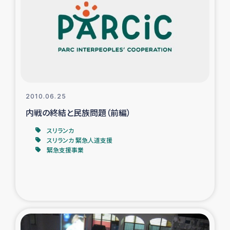
タイ国境ミャンマー移民子ども支援
漁民によるマングローブ植林活動
レバノンでのシリア難民への食糧・越冬支援
レバノンにおける緊急支援
2010.06.25
内戦の終結と民族問題（前編）
レバノンでのシリア難民への教育支援事業
スリランカ
レバノンでのシリア難民・レバノン人への農業支援
スリランカ 緊急人道支援
緊急支援事業
海外ルーツの市民との共生
神原ゼミxパルシック
石巻市街地在宅被災者支援