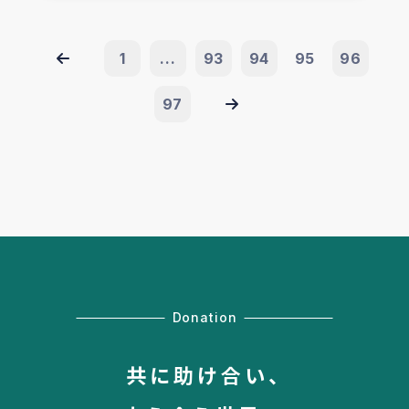
1
...
93
94
95
96
97
Donation
共に助け合い、