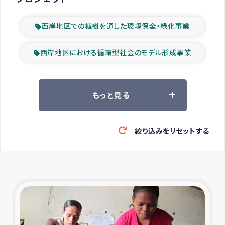
西岸地区での植樹を通した環境保全・緑化事業
西岸地区における循環型社会のモデル形成事業
ツアー参加者の声
もっと見る
山間部農村の水利改善事業
絞り込みをリセットする
緊急救援の時代
森林保全型農業の支援事業
東ティモール豪雨緊急支援
大雨による洪水被災者支援