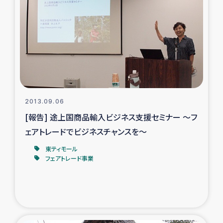
復興応援隊の活動
仮設住宅生活支援・農業復興支援
漁業復興支援
インターン・ボランティア日誌
2013.09.06
[報告] 途上国商品輸入ビジネス支援セミナー ～フ
経済自立支援事業
ェアトレードでビジネスチャンスを～
東ティモール
居場所づくり
フェアトレード事業
ガザ空爆被災者への食料支援と農家生産支援
ガザ地区における羊の畜産支援