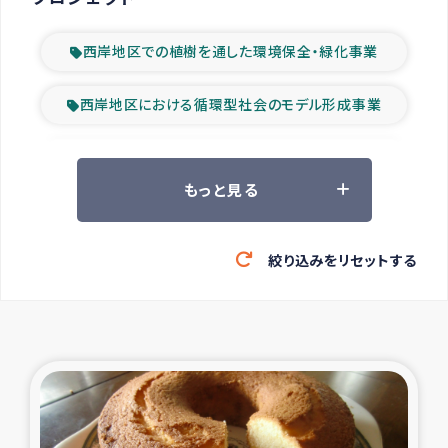
西岸地区での植樹を通した環境保全・緑化事業
西岸地区における循環型社会のモデル形成事業
ツアー参加者の声
もっと見る
山間部農村の水利改善事業
絞り込みをリセットする
緊急救援の時代
森林保全型農業の支援事業
東ティモール豪雨緊急支援
大雨による洪水被災者支援