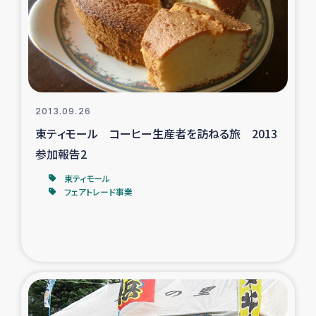
カカオ生産者支援事業
シリア国内避難民・帰還民の生活再建支援
トルコにおけるシリア難民支援事業
2013.09.26
インドネシア中部 スラウェシの地震・津波被災者支援
東ティモール コーヒー生産者を訪ねる旅 2013
参加報告2
スリランカ ムライティブ県帰還民の生活再建支援
東ティモール
フェアトレード事業
スリランカ ジャフナ県干物事業
スリランカ 緊急人道支援
スリランカ南部洪水被災者支援