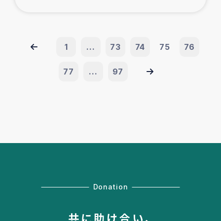
1
...
73
74
75
76
77
...
97
Donation
共に助け合い、