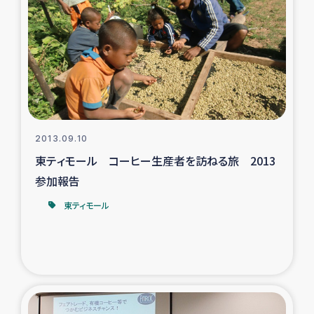
タイ国境ミャンマー移民子ども支援
漁民によるマングローブ植林活動
レバノンでのシリア難民への食糧・越冬支援
レバノンにおける緊急支援
2013.09.10
レバノンでのシリア難民への教育支援事業
東ティモール コーヒー生産者を訪ねる旅 2013
参加報告
レバノンでのシリア難民・レバノン人への農業支援
東ティモール
海外ルーツの市民との共生
神原ゼミxパルシック
石巻市街地在宅被災者支援