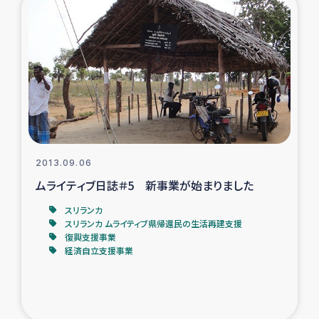
ガザ地区での公園の緑化を通じた支援事業
ガザ地区における被災住民への緊急支援
ガザ地区酪農を通した女性グループの生計支援
ふりかけ普及と食生活改善による栄養改善事業
フェアトレード事業
2013.09.06
ムライティブ日誌＃5 新事業が始まりました
緊急支援事業
スリランカ
スリランカ ムライティブ県帰還民の生活再建支援
女性の生計向上を通じた子どもの栄養改善事業
復興支援事業
経済自立支援事業
民際教育
食べる