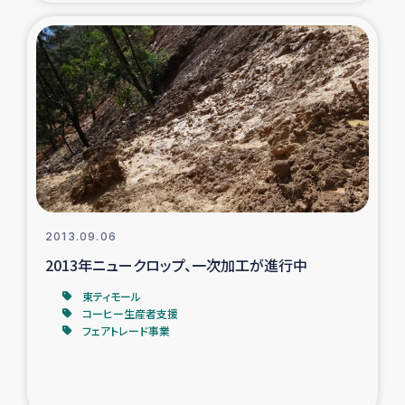
トルコ・シリア地震被災者支援
デニヤヤ小規模紅茶農家支援
コーヒー生産者支援
アイナロ県マウベシ郡でのコーヒー畑改善事業
ベイルート大規模爆発被災者支援
2013.09.06
2013年ニュークロップ、一次加工が進行中
女性の生計向上支援
東ティモール
コーヒー生産者支援
アグロフォレストリー（カカオ）事業
フェアトレード事業