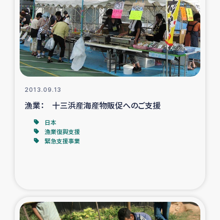
スリランカの南北女性をつなぐサリー・リサイクル・プロ
ジェクト
復興支援事業
民際教育事業
2013.09.13
女性グループPIFWANITAによる食品加工事業
漁業： 十三浜産海産物販促へのご支援
ガザ人道支援
日本
漁業復興支援
緊急支援事業
令和6年能登半島地震 緊急支援
国内避難民への物資配付および教育支援
ミャンマー緊急支援