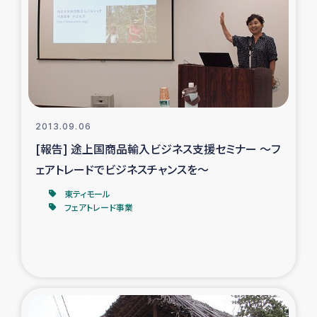
タイ国境ミャンマー移民子ども支援
漁民によるマングローブ植林活動
レバノンでのシリア難民への食糧・越冬支援
レバノンにおける緊急支援
2013.09.06
[報告] 途上国商品輸入ビジネス支援セミナー ～フ
レバノンでのシリア難民への教育支援事業
ェアトレードでビジネスチャンスを～
レバノンでのシリア難民・レバノン人への農業支援
東ティモール
フェアトレード事業
海外ルーツの市民との共生
神原ゼミxパルシック
石巻市街地在宅被災者支援