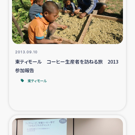
スリランカの南北女性をつなぐサリー・リサイクル・プロ
ジェクト
復興支援事業
民際教育事業
2013.09.10
女性グループPIFWANITAによる食品加工事業
東ティモール コーヒー生産者を訪ねる旅 2013
参加報告
ガザ人道支援
東ティモール
令和6年能登半島地震 緊急支援
国内避難民への物資配付および教育支援
ミャンマー緊急支援