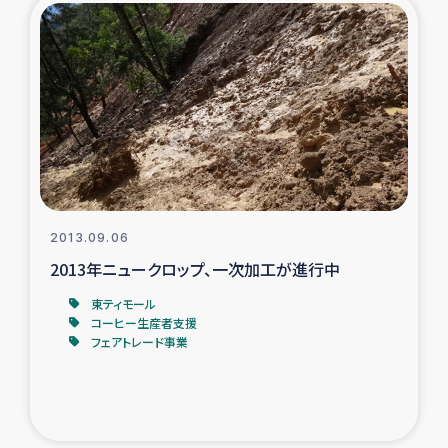
ガザ地区での公園の緑化を通じた支援事業
ガザ地区における被災住民への緊急支援
ガザ地区酪農を通した女性グループの生計支援
ふりかけ普及と食生活改善による栄養改善事業
フェアトレード事業
2013.09.06
2013年ニュークロップ、一次加工が進行中
緊急支援事業
東ティモール
コーヒー生産者支援
女性の生計向上を通じた子どもの栄養改善事業
フェアトレード事業
民際教育
食べる