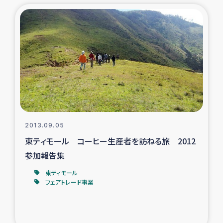
トルコ・シリア地震被災者支援
デニヤヤ小規模紅茶農家支援
コーヒー生産者支援
アイナロ県マウベシ郡でのコーヒー畑改善事業
ベイルート大規模爆発被災者支援
2013.09.05
東ティモール コーヒー生産者を訪ねる旅 2012
女性の生計向上支援
参加報告集
東ティモール
アグロフォレストリー（カカオ）事業
フェアトレード事業