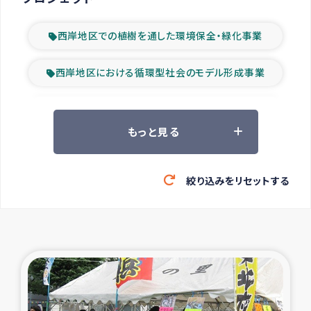
西岸地区での植樹を通した環境保全・緑化事業
西岸地区における循環型社会のモデル形成事業
ツアー参加者の声
もっと見る
山間部農村の水利改善事業
絞り込みをリセットする
緊急救援の時代
森林保全型農業の支援事業
東ティモール豪雨緊急支援
大雨による洪水被災者支援