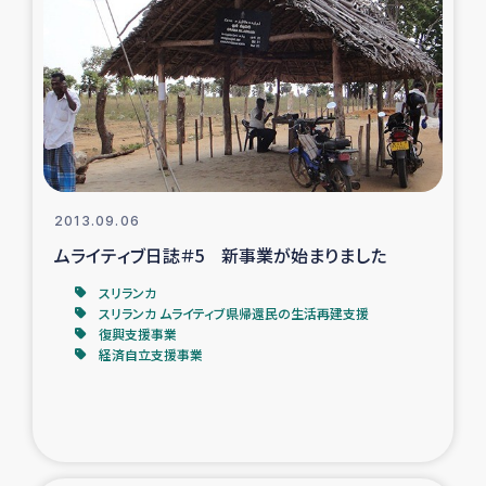
復興応援隊の活動
仮設住宅生活支援・農業復興支援
漁業復興支援
インターン・ボランティア日誌
2013.09.06
ムライティブ日誌＃5 新事業が始まりました
経済自立支援事業
スリランカ
スリランカ ムライティブ県帰還民の生活再建支援
居場所づくり
復興支援事業
経済自立支援事業
ガザ空爆被災者への食料支援と農家生産支援
ガザ地区における羊の畜産支援