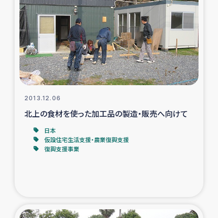
スリランカの南北女性をつなぐサリー・リサイクル・プロ
ジェクト
復興支援事業
民際教育事業
女性グループPIFWANITAによる食品加工事業
2013.12.06
北上の食材を使った加工品の製造・販売へ向けて
ガザ人道支援
日本
仮設住宅生活支援・農業復興支援
令和6年能登半島地震 緊急支援
復興支援事業
国内避難民への物資配付および教育支援
ミャンマー緊急支援