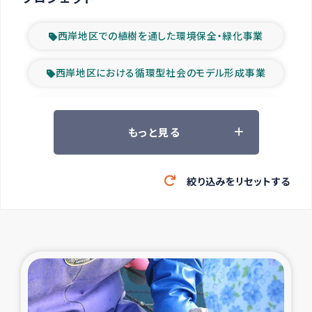
西岸地区での植樹を通した環境保全・緑化事業
西岸地区における循環型社会のモデル形成事業
ツアー参加者の声
もっと見る
山間部農村の水利改善事業
絞り込みをリセットする
緊急救援の時代
森林保全型農業の支援事業
東ティモール豪雨緊急支援
大雨による洪水被災者支援