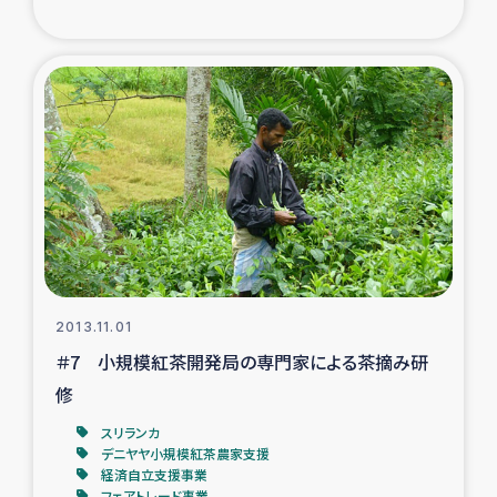
ガザ地区での公園の緑化を通じた支援事業
ガザ地区における被災住民への緊急支援
ガザ地区酪農を通した女性グループの生計支援
ふりかけ普及と食生活改善による栄養改善事業
フェアトレード事業
緊急支援事業
2013.11.01
＃7 小規模紅茶開発局の専門家による茶摘み研
女性の生計向上を通じた子どもの栄養改善事業
修
民際教育
スリランカ
デニヤヤ小規模紅茶農家支援
経済自立支援事業
食べる
フェアトレード事業