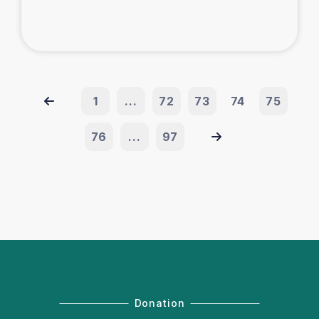
1
...
72
73
74
75
76
...
97
Donation