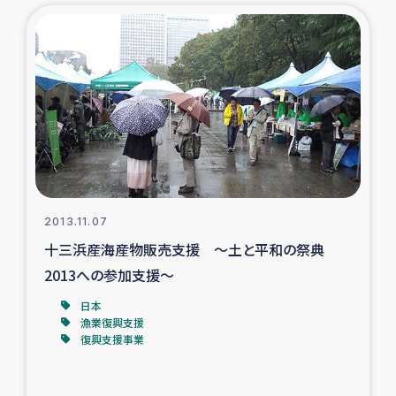
復興応援隊の活動
仮設住宅生活支援・農業復興支援
漁業復興支援
インターン・ボランティア日誌
経済自立支援事業
2013.11.07
十三浜産海産物販売支援 ～土と平和の祭典
居場所づくり
2013への参加支援～
日本
ガザ空爆被災者への食料支援と農家生産支援
漁業復興支援
復興支援事業
ガザ地区における羊の畜産支援