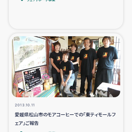
トルコ・シリア地震被災者支援
デニヤヤ小規模紅茶農家支援
コーヒー生産者支援
アイナロ県マウベシ郡でのコーヒー畑改善事業
ベイルート大規模爆発被災者支援
女性の生計向上支援
アグロフォレストリー（カカオ）事業
2013.10.11
愛媛県松山市のモアコーヒーでの「東ティモールフ
ェア」ご報告