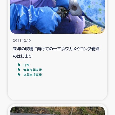
カカオ生産者支援事業
シリア国内避難民・帰還民の生活再建支援
トルコにおけるシリア難民支援事業
2013.12.10
インドネシア中部 スラウェシの地震・津波被災者支援
来年の収穫に向けての十三浜ワカメやコンブ養殖
のはじまり
スリランカ ムライティブ県帰還民の生活再建支援
日本
漁業復興支援
復興支援事業
スリランカ ジャフナ県干物事業
スリランカ 緊急人道支援
スリランカ南部洪水被災者支援