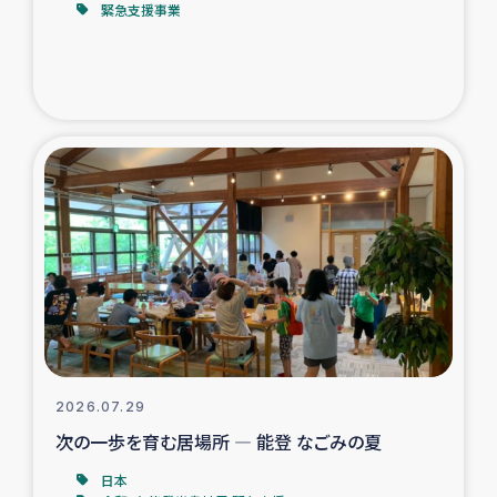
緊急支援事業
トルコ・シリア地震被災者支援
デニヤヤ小規模紅茶農家支援
コーヒー生産者支援
アイナロ県マウベシ郡でのコーヒー畑改善事業
ベイルート大規模爆発被災者支援
女性の生計向上支援
アグロフォレストリー（カカオ）事業
2026.07.29
次の一歩を育む居場所 ― 能登 なごみの夏
日本