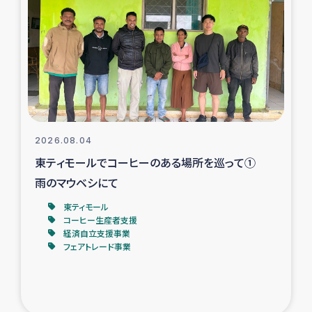
スリランカの南北女性をつなぐサリー・リサイクル・プロ
ジェクト
復興支援事業
民際教育事業
女性グループPIFWANITAによる食品加工事業
2026.08.04
東ティモールでコーヒーのある場所を巡って①
ガザ人道支援
雨のマウベシにて
令和6年能登半島地震 緊急支援
東ティモール
コーヒー生産者支援
経済自立支援事業
国内避難民への物資配付および教育支援
フェアトレード事業
ミャンマー緊急支援