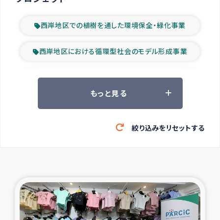
西岸地区での植樹を通した環境保全・緑化事業
西岸地区における循環型社会のモデル形成事業
ツアー参加者の声
もっと見る
山間部農村の水利改善事業
絞り込みをリセットする
緊急救援の時代
森林保全型農業の支援事業
東ティモール豪雨緊急支援
大雨による洪水被災者支援