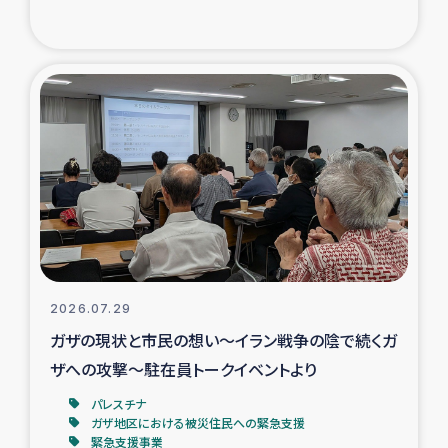
復興応援隊の活動
仮設住宅生活支援・農業復興支援
漁業復興支援
インターン・ボランティア日誌
経済自立支援事業
居場所づくり
2026.07.29
ガザの現状と市民の想い～イラン戦争の陰で続くガ
ガザ空爆被災者への食料支援と農家生産支援
ザへの攻撃～駐在員トークイベントより
パレスチナ
ガザ地区における羊の畜産支援
ガザ地区における被災住民への緊急支援
緊急支援事業