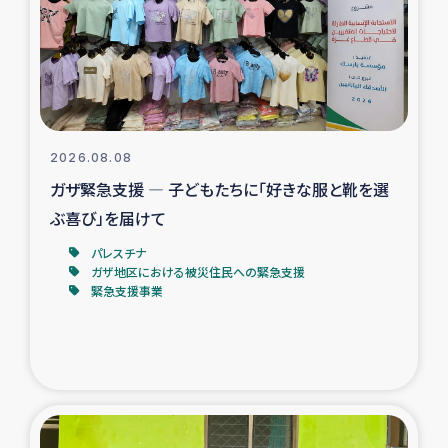
カカオ生産者支援事業
シリア国内避難民・帰還民の生活再建支援
トルコにおけるシリア難民支援事業
2026.08.08
インドネシア中部 スラウェシの地震・津波被災者支援
ガザ緊急支援 ― 子どもたちに「好きな服と靴を選
ぶ喜び」を届けて
スリランカ ムライティブ県帰還民の生活再建支援
パレスチナ
ガザ地区における被災住民への緊急支援
緊急支援事業
スリランカ ジャフナ県干物事業
スリランカ 緊急人道支援
スリランカ南部洪水被災者支援