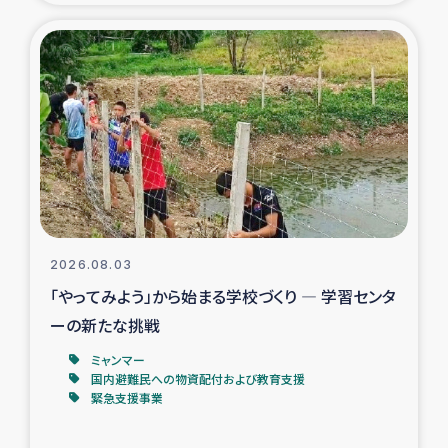
タイ国境ミャンマー移民子ども支援
漁民によるマングローブ植林活動
レバノンでのシリア難民への食糧・越冬支援
レバノンにおける緊急支援
レバノンでのシリア難民への教育支援事業
2026.08.03
レバノンでのシリア難民・レバノン人への農業支援
「やってみよう」から始まる学校づくり ― 学習センタ
ーの新たな挑戦
海外ルーツの市民との共生
ミャンマー
神原ゼミxパルシック
国内避難民への物資配付および教育支援
緊急支援事業
石巻市街地在宅被災者支援