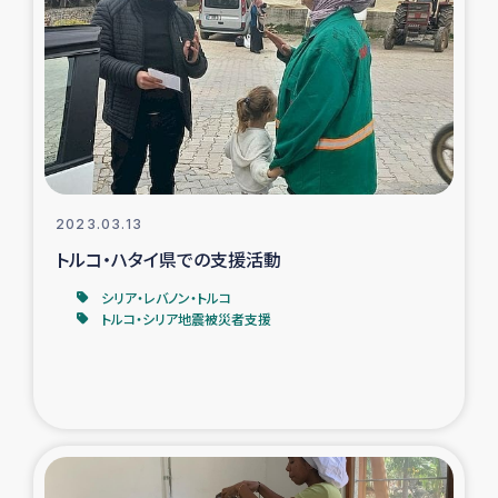
スリランカの南北女性をつなぐサリー・リサイクル・プロ
ジェクト
復興支援事業
民際教育事業
女性グループPIFWANITAによる食品加工事業
2023.03.13
トルコ・ハタイ県での支援活動
ガザ人道支援
シリア・レバノン・トルコ
トルコ・シリア地震被災者支援
令和6年能登半島地震 緊急支援
国内避難民への物資配付および教育支援
ミャンマー緊急支援