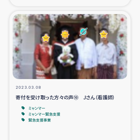
復興応援隊の活動
仮設住宅生活支援・農業復興支援
漁業復興支援
インターン・ボランティア日誌
経済自立支援事業
2023.03.08
居場所づくり
寄付を受け取った方々の声⑩ Jさん（看護師）
ミャンマー
ガザ空爆被災者への食料支援と農家生産支援
ミャンマー緊急支援
緊急支援事業
ガザ地区における羊の畜産支援