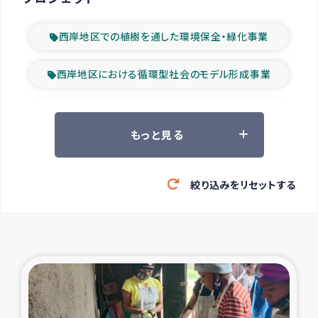
西岸地区での植樹を通した環境保全・緑化事業
西岸地区における循環型社会のモデル形成事業
ツアー参加者の声
もっと見る
山間部農村の水利改善事業
絞り込みをリセットする
緊急救援の時代
森林保全型農業の支援事業
東ティモール豪雨緊急支援
大雨による洪水被災者支援