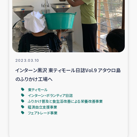
タイ国境ミャンマー移民子ども支援
漁民によるマングローブ植林活動
レバノンでのシリア難民への食糧・越冬支援
レバノンにおける緊急支援
2023.03.10
レバノンでのシリア難民への教育支援事業
インターン黒沢 東ティモール日誌Vol.9 アタウロ島
のふりかけ工場へ
レバノンでのシリア難民・レバノン人への農業支援
東ティモール
インターン・ボランティア日誌
海外ルーツの市民との共生
ふりかけ普及と食生活改善による栄養改善事業
経済自立支援事業
フェアトレード事業
神原ゼミxパルシック
石巻市街地在宅被災者支援