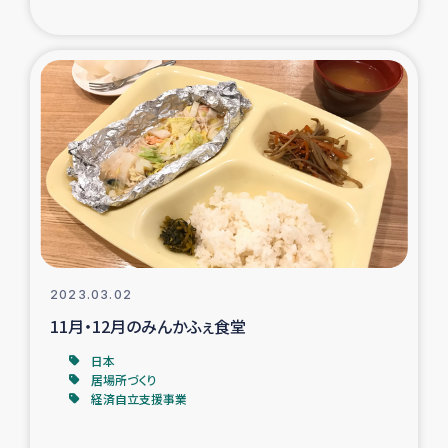
ガザ地区での公園の緑化を通じた支援事業
ガザ地区における被災住民への緊急支援
ガザ地区酪農を通した女性グループの生計支援
ふりかけ普及と食生活改善による栄養改善事業
フェアトレード事業
緊急支援事業
2023.03.02
11月・12月のみんかふぇ食堂
女性の生計向上を通じた子どもの栄養改善事業
日本
居場所づくり
民際教育
経済自立支援事業
食べる