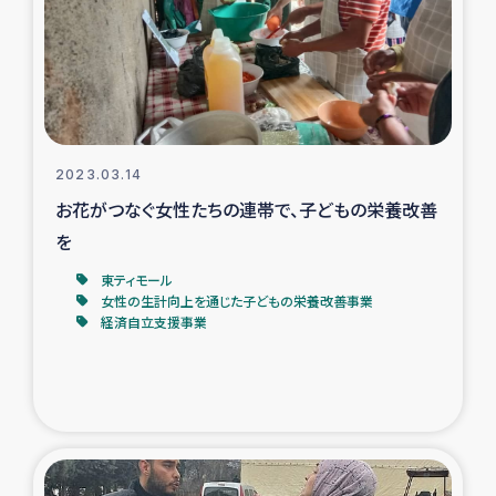
カカオ生産者支援事業
シリア国内避難民・帰還民の生活再建支援
トルコにおけるシリア難民支援事業
2023.03.14
インドネシア中部 スラウェシの地震・津波被災者支援
お花がつなぐ女性たちの連帯で、子どもの栄養改善
を
スリランカ ムライティブ県帰還民の生活再建支援
東ティモール
女性の生計向上を通じた子どもの栄養改善事業
経済自立支援事業
スリランカ ジャフナ県干物事業
スリランカ 緊急人道支援
スリランカ南部洪水被災者支援