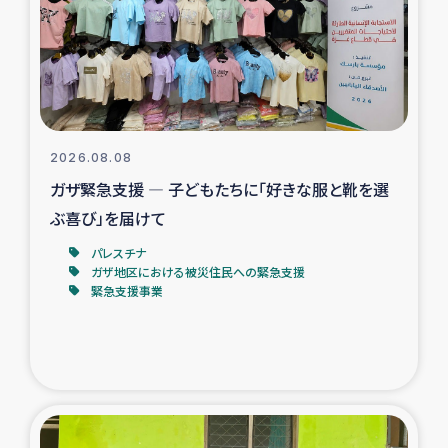
カカオ生産者支援事業
シリア国内避難民・帰還民の生活再建支援
トルコにおけるシリア難民支援事業
2026.08.08
インドネシア中部 スラウェシの地震・津波被災者支援
ガザ緊急支援 ― 子どもたちに「好きな服と靴を選
ぶ喜び」を届けて
スリランカ ムライティブ県帰還民の生活再建支援
パレスチナ
ガザ地区における被災住民への緊急支援
緊急支援事業
スリランカ ジャフナ県干物事業
スリランカ 緊急人道支援
スリランカ南部洪水被災者支援