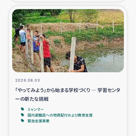
タイ国境ミャンマー移民子ども支援
漁民によるマングローブ植林活動
レバノンでのシリア難民への食糧・越冬支援
レバノンにおける緊急支援
レバノンでのシリア難民への教育支援事業
2026.08.03
レバノンでのシリア難民・レバノン人への農業支援
「やってみよう」から始まる学校づくり ― 学習センタ
ーの新たな挑戦
海外ルーツの市民との共生
ミャンマー
神原ゼミxパルシック
国内避難民への物資配付および教育支援
緊急支援事業
石巻市街地在宅被災者支援