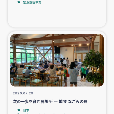
緊急支援事業
トルコ・シリア地震被災者支援
デニヤヤ小規模紅茶農家支援
コーヒー生産者支援
アイナロ県マウベシ郡でのコーヒー畑改善事業
ベイルート大規模爆発被災者支援
女性の生計向上支援
アグロフォレストリー（カカオ）事業
2026.07.29
次の一歩を育む居場所 ― 能登 なごみの夏
日本