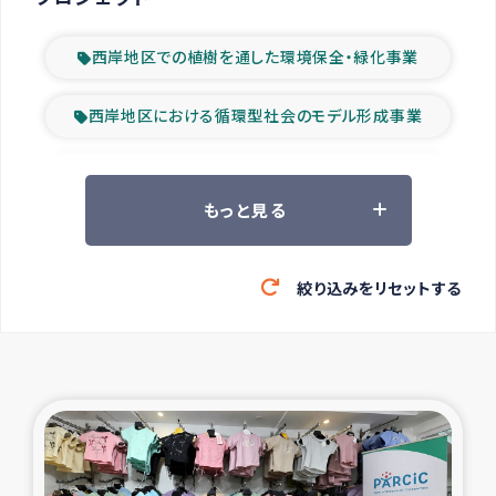
西岸地区での植樹を通した環境保全・緑化事業
西岸地区における循環型社会のモデル形成事業
ツアー参加者の声
もっと見る
山間部農村の水利改善事業
絞り込みをリセットする
緊急救援の時代
森林保全型農業の支援事業
東ティモール豪雨緊急支援
大雨による洪水被災者支援