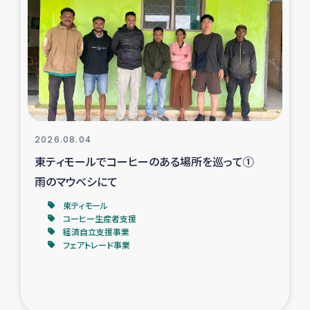
スリランカの南北女性をつなぐサリー・リサイクル・プロ
ジェクト
復興支援事業
民際教育事業
女性グループPIFWANITAによる食品加工事業
2026.08.04
東ティモールでコーヒーのある場所を巡って①
ガザ人道支援
雨のマウベシにて
令和6年能登半島地震 緊急支援
東ティモール
コーヒー生産者支援
経済自立支援事業
国内避難民への物資配付および教育支援
フェアトレード事業
ミャンマー緊急支援