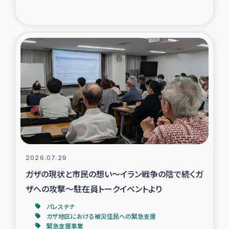
復興応援隊の活動
仮設住宅生活支援・農業復興支援
漁業復興支援
インターン・ボランティア日誌
経済自立支援事業
居場所づくり
2026.07.29
ガザの現状と市民の想い～イラン戦争の陰で続くガ
ガザ空爆被災者への食料支援と農家生産支援
ザへの攻撃～駐在員トークイベントより
パレスチナ
ガザ地区における羊の畜産支援
ガザ地区における被災住民への緊急支援
緊急支援事業