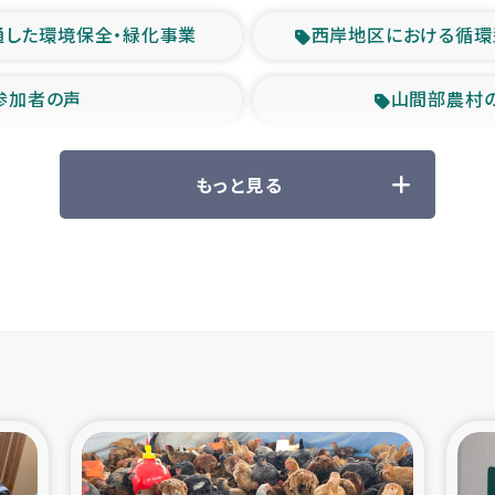
通した環境保全・緑化事業
西岸地区における循環
参加者の声
山間部農村
救援の時代
森林保全型
もっと見る
ル豪雨緊急支援
大雨による
産者支援事業
シリア国内避難民・
シリア難民支援事業
インドネシア中部 スラウ
ィブ県帰還民の生活再建支援
スリランカ ジ
 緊急人道支援
スリランカ南