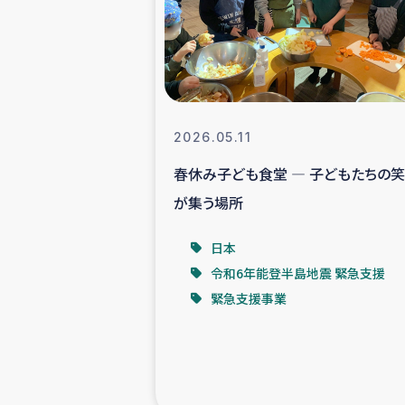
スリランカの南北女性をつ
ェ
民際
2026.05.11
春休み子ども食堂 ― 子どもたちの
ガザ
が集う場所
国内避難民への物
日本
令和6年能登半島地震 緊急支援
タイ国境ミャン
緊急支援事業
レバノンでのシリア
レバノンでのシリ