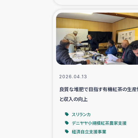
海外ルーツ
石巻市街地
仮設住宅生活
インターン・
2026.04.13
居場
良質な堆肥で目指す有機紅茶の生産
と収入の向上
ガザ地区にお
スリランカ
ガザ地区における
デニヤヤ小規模紅茶農家支援
経済自立支援事業
ふりかけ普及と食生