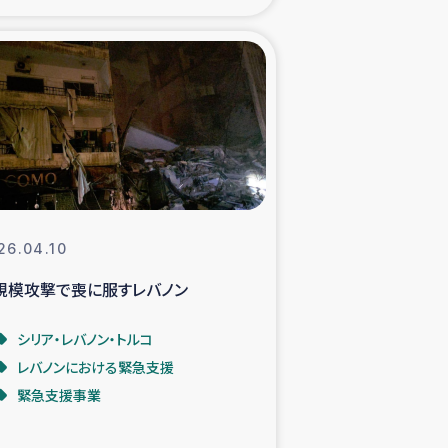
xパルシック
援隊の活動
復興支援
立支援事業
26.04.10
食料支援と農家生産支援
規模攻撃で喪に服すレバノン
緑化を通じた支援事業
シリア・レバノン・トルコ
レバノンにおける緊急支援
女性グループの生計支援
緊急支援事業
レード事業