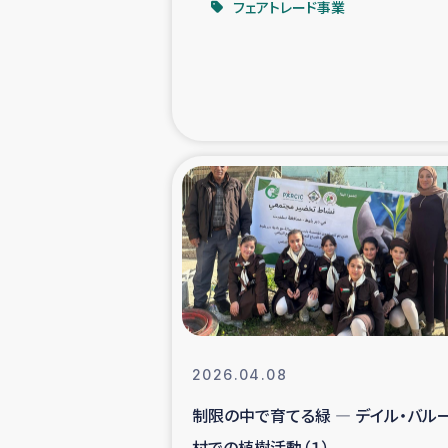
フェアトレード事業
緊急
民
トルコ・シリ
コーヒ
ベイルート大
アグロフォレス
2026.04.08
制限の中で育てる緑 ― デイル・バル
村での植樹活動（１）