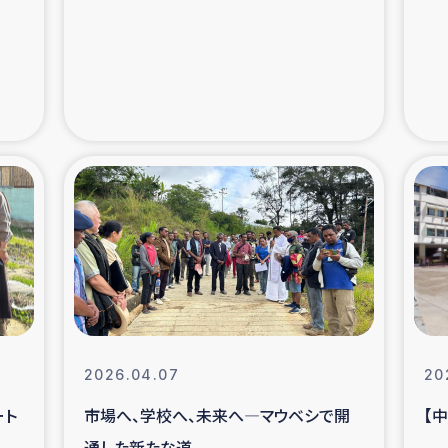
支援事業
女性の生計向上を通じ
際教育
食
ア地震被災者支援
デニヤヤ小規
ー生産者支援
アイナロ県マウベシ郡
規模爆発被災者支援
女性の生
トリー（カカオ）事業
2026.04.07
20
ート
市場へ、学校へ、未来へ―マウベシで開
【
通した新たな道