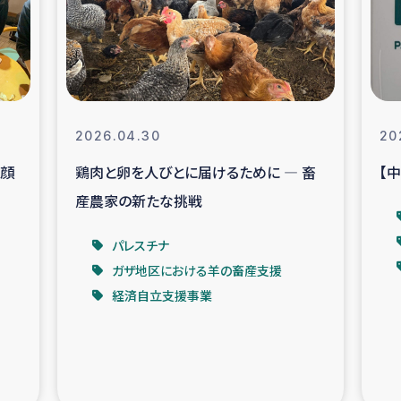
なぐサリー・リサイクル・プロジ
復興
クト
教育事業
女性グループPIFWA
2026.04.30
20
笑顔
鶏肉と卵を人びとに届けるために ― 畜
【
人道支援
令和6年能登半
産農家の新たな挑戦
資配付および教育支援
ミャンマ
パレスチナ
ガザ地区における羊の畜産支援
マー移民子ども支援
漁民によるマン
経済自立支援事業
難民への食糧・越冬支援
レバノンに
ア難民への教育支援事業
レバノンでのシリア難民