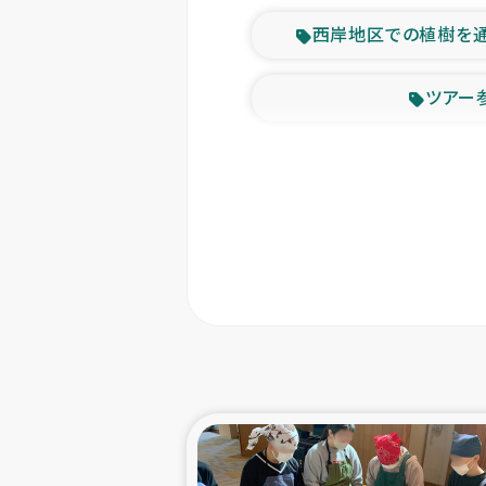
西岸地区での植樹を
ツアー
緊急
東ティモー
カカオ生
トルコにおける
スリランカ ムライテ
スリランカ