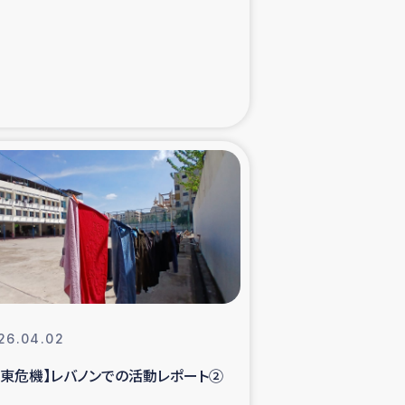
た子どもの栄養改善事業
べる
模紅茶農家支援
でのコーヒー畑改善事業
計向上支援
26.04.02
中東危機】レバノンでの活動レポート②