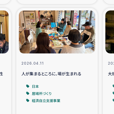
の市民との共生
神原ゼミ
在宅被災者支援
復興応
支援・農業復興支援
漁業
ボランティア日誌
経済自
2026.04.11
20
所づくり
ガザ空爆被災者への
性
人が集まるところに、場が生まれる
大
ける羊の畜産支援
ガザ地区での公園の
日本
居場所づくり
被災住民への緊急支援
ガザ地区酪農を通した
経済自立支援事業
活改善による栄養改善事業
フェアト