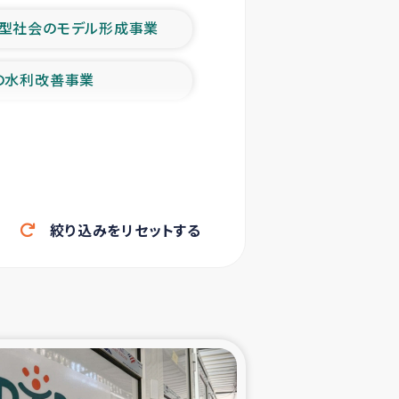
型社会のモデル形成事業
の水利改善事業
農業の支援事業
洪水被災者支援
絞り込みをリセットする
帰還民の生活再建支援
ェシの地震・津波被災者支援
ャフナ県干物事業
部洪水被災者支援