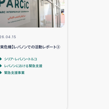
支援事業
NITAによる食品加工事業
26.04.15
中東危機】レバノンでの活動レポート③
島地震 緊急支援
シリア・レバノン・トルコ
ー緊急支援
レバノンにおける緊急支援
緊急支援事業
グローブ植林活動
おける緊急支援
・レバノン人への農業支援