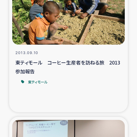
スリランカの南北女性をつなぐサリー・リサイクル・プロ
ジェクト
復興支援事業
民際教育事業
2013.09.10
女性グループPIFWANITAによる食品加工事業
東ティモール コーヒー生産者を訪ねる旅 2013
参加報告
ガザ人道支援
東ティモール
令和6年能登半島地震 緊急支援
国内避難民への物資配付および教育支援
ミャンマー緊急支援