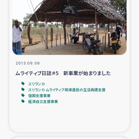
復興応援隊の活動
仮設住宅生活支援・農業復興支援
漁業復興支援
インターン・ボランティア日誌
2013.09.06
ムライティブ日誌＃5 新事業が始まりました
経済自立支援事業
スリランカ
スリランカ ムライティブ県帰還民の生活再建支援
居場所づくり
復興支援事業
経済自立支援事業
ガザ空爆被災者への食料支援と農家生産支援
ガザ地区における羊の畜産支援