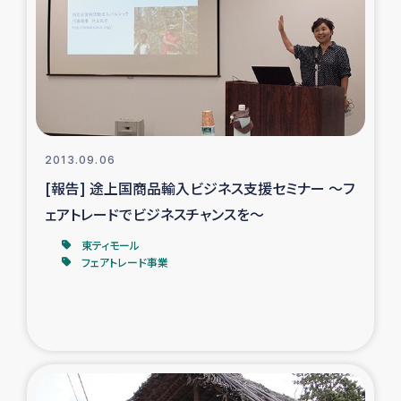
タイ国境ミャンマー移民子ども支援
漁民によるマングローブ植林活動
レバノンでのシリア難民への食糧・越冬支援
レバノンにおける緊急支援
2013.09.06
[報告] 途上国商品輸入ビジネス支援セミナー ～フ
レバノンでのシリア難民への教育支援事業
ェアトレードでビジネスチャンスを～
レバノンでのシリア難民・レバノン人への農業支援
東ティモール
フェアトレード事業
海外ルーツの市民との共生
神原ゼミxパルシック
石巻市街地在宅被災者支援