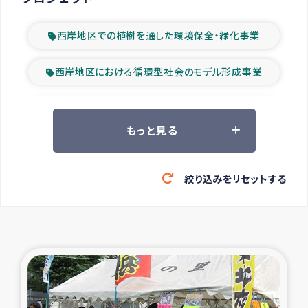
西岸地区での植樹を通した環境保全・緑化事業
西岸地区における循環型社会のモデル形成事業
ツアー参加者の声
もっと見る
山間部農村の水利改善事業
絞り込みをリセットする
緊急救援の時代
森林保全型農業の支援事業
東ティモール豪雨緊急支援
大雨による洪水被災者支援