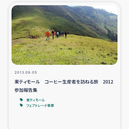
トルコ・シリア地震被災者支援
デニヤヤ小規模紅茶農家支援
コーヒー生産者支援
アイナロ県マウベシ郡でのコーヒー畑改善事業
ベイルート大規模爆発被災者支援
2013.09.05
東ティモール コーヒー生産者を訪ねる旅 2012
女性の生計向上支援
参加報告集
東ティモール
アグロフォレストリー（カカオ）事業
フェアトレード事業