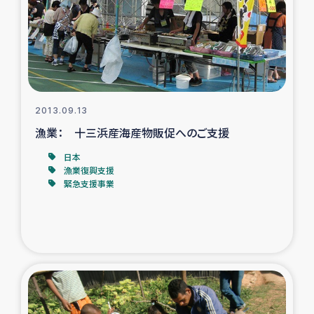
カカオ生産者支援事業
シリア国内避難民・帰還民の生活再建支援
トルコにおけるシリア難民支援事業
2013.09.13
インドネシア中部 スラウェシの地震・津波被災者支援
漁業： 十三浜産海産物販促へのご支援
日本
スリランカ ムライティブ県帰還民の生活再建支援
漁業復興支援
緊急支援事業
スリランカ ジャフナ県干物事業
スリランカ 緊急人道支援
スリランカ南部洪水被災者支援