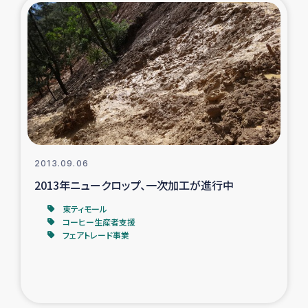
ガザ地区での公園の緑化を通じた支援事業
ガザ地区における被災住民への緊急支援
ガザ地区酪農を通した女性グループの生計支援
ふりかけ普及と食生活改善による栄養改善事業
フェアトレード事業
2013.09.06
2013年ニュークロップ、一次加工が進行中
緊急支援事業
東ティモール
コーヒー生産者支援
女性の生計向上を通じた子どもの栄養改善事業
フェアトレード事業
民際教育
食べる