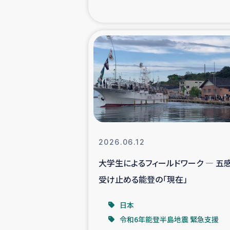
海外ルーツ
石巻市街地
仮設住宅生活
インターン・
居場
2026.06.12
大学生によるフィールドワーク ― 五
ガザ地区にお
受け止める能登の「現在」
ガザ地区における
日本
令和6年能登半島地震 緊急支援
ふりかけ普及と食生