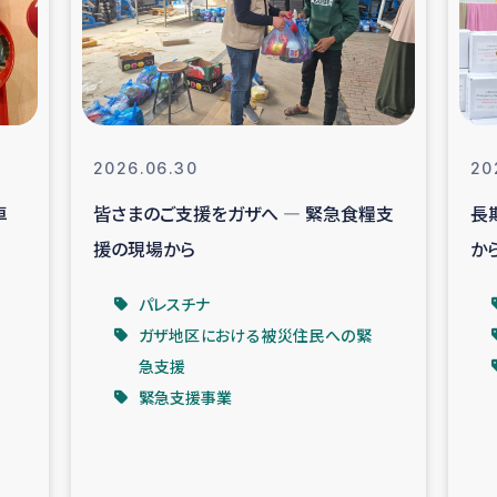
なぐサリー・リサイクル・プロジ
復興
クト
教育事業
女性グループPIFWA
2026.06.30
20
卓
皆さまのご支援をガザへ ― 緊急食糧支
長期化
人道支援
令和6年能登半
援の現場から
か
資配付および教育支援
ミャンマ
パレスチナ
ガザ地区における被災住民への緊
マー移民子ども支援
漁民によるマン
急支援
緊急支援事業
難民への食糧・越冬支援
レバノンに
ア難民への教育支援事業
レバノンでのシリア難民