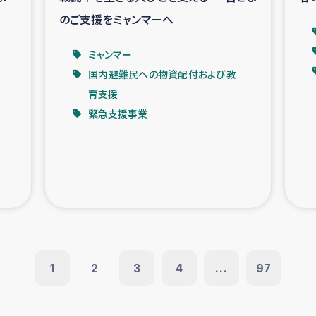
のご支援をミャンマーへ
ミャンマー
国内避難民への物資配付および教
育支援
緊急支援事業
1
2
3
4
...
97