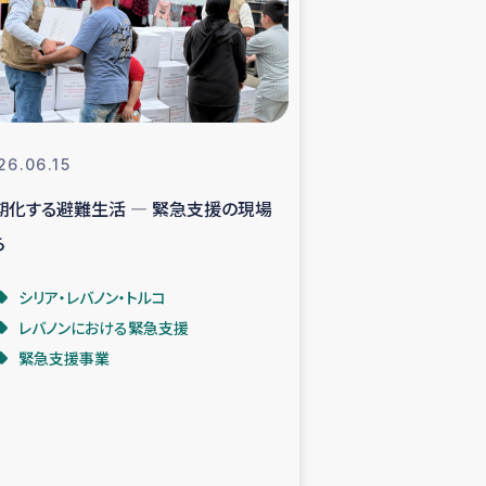
支援事業
NITAによる食品加工事業
26.06.15
する避難生活 ― 緊急支援の現場
島地震 緊急支援
ら
ー緊急支援
シリア・レバノン・トルコ
レバノンにおける緊急支援
グローブ植林活動
緊急支援事業
おける緊急支援
・レバノン人への農業支援