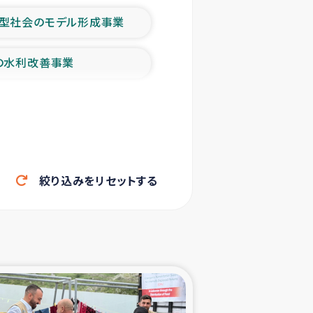
型社会のモデル形成事業
の水利改善事業
農業の支援事業
洪水被災者支援
絞り込みをリセットする
帰還民の生活再建支援
ェシの地震・津波被災者支援
ャフナ県干物事業
部洪水被災者支援