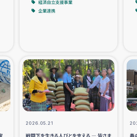
経済自立支援事業
企業連携
支援事業
女性の生計向上を通じ
際教育
食
ア地震被災者支援
デニヤヤ小規
ー生産者支援
アイナロ県マウベシ郡
規模爆発被災者支援
女性の生
トリー（カカオ）事業
2026.05.21
20
家
戦闘下を生きる人びとを支える ― 皆さま
春