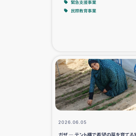
緊急支援事業
民際教育事業
緊急
民
トルコ・シリ
コーヒ
ベイルート大
アグロフォレス
2026.06.05
ガザ ― テント横で希望の芽を育てる