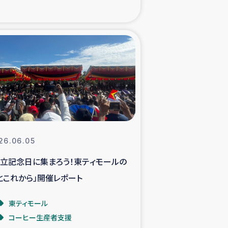
xパルシック
援隊の活動
復興支援
立支援事業
食料支援と農家生産支援
26.06.05
独立記念日に集まろう！東ティモールの
緑化を通じた支援事業
とこれから」開催レポート
女性グループの生計支援
東ティモール
コーヒー生産者支援
レード事業