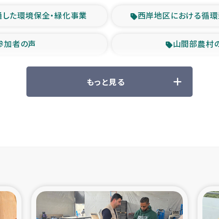
通した環境保全・緑化事業
西岸地区における循環
参加者の声
山間部農村
救援の時代
森林保全型
もっと見る
ル豪雨緊急支援
大雨による
産者支援事業
シリア国内避難民・
シリア難民支援事業
インドネシア中部 スラウ
ィブ県帰還民の生活再建支援
スリランカ ジ
 緊急人道支援
スリランカ南