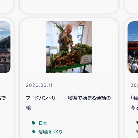
の市民との共生
神原ゼミ
在宅被災者支援
復興応
支援・農業復興支援
漁業
ボランティア日誌
経済自
所づくり
ガザ空爆被災者への
2026.06.11
20
感で
フードパントリー ― 喫茶で始まる会話の
「
ける羊の畜産支援
ガザ地区での公園の
輪
今
被災住民への緊急支援
ガザ地区酪農を通した
日本
居場所づくり
活改善による栄養改善事業
フェアト