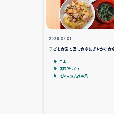
スリランカの南北女性をつ
ェ
民際
2026.07.01
子ども食堂で囲む食卓にぎやかな食
ガザ
日本
国内避難民への物
居場所づくり
経済自立支援事業
タイ国境ミャン
レバノンでのシリア
レバノンでのシリ