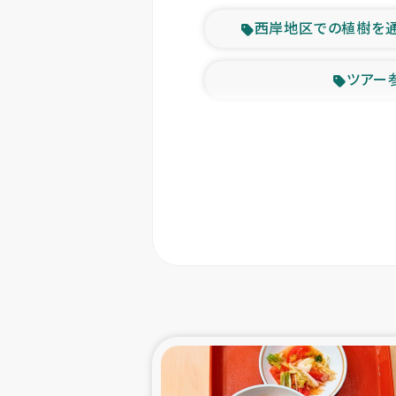
西岸地区での植樹を
ツアー
緊急
東ティモー
カカオ生
トルコにおける
スリランカ ムライテ
スリランカ