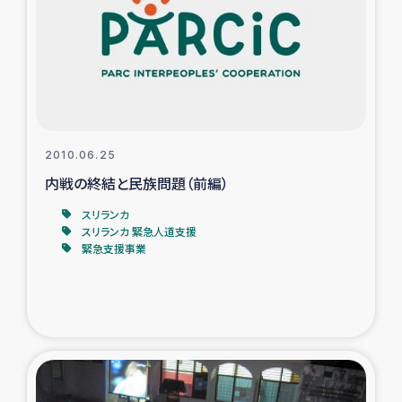
スリランカの南北女性をつなぐサリー・リサイクル・プロ
ジェクト
復興支援事業
民際教育事業
2010.06.25
女性グループPIFWANITAによる食品加工事業
内戦の終結と民族問題（前編）
スリランカ
ガザ人道支援
スリランカ 緊急人道支援
緊急支援事業
令和6年能登半島地震 緊急支援
国内避難民への物資配付および教育支援
ミャンマー緊急支援