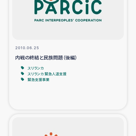
カカオ生産者支援事業
シリア国内避難民・帰還民の生活再建支援
トルコにおけるシリア難民支援事業
2010.06.25
インドネシア中部 スラウェシの地震・津波被災者支援
内戦の終結と民族問題（後編）
スリランカ
スリランカ ムライティブ県帰還民の生活再建支援
スリランカ 緊急人道支援
緊急支援事業
スリランカ ジャフナ県干物事業
スリランカ 緊急人道支援
スリランカ南部洪水被災者支援