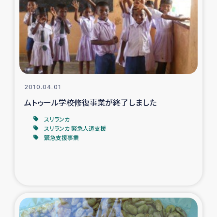
ガザ地区での公園の緑化を通じた支援事業
ガザ地区における被災住民への緊急支援
ガザ地区酪農を通した女性グループの生計支援
ふりかけ普及と食生活改善による栄養改善事業
2010.04.01
ムトゥール学校修復事業が終了しました
フェアトレード事業
スリランカ
スリランカ 緊急人道支援
緊急支援事業
緊急支援事業
女性の生計向上を通じた子どもの栄養改善事業
民際教育
食べる