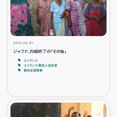
復興応援隊の活動
仮設住宅生活支援・農業復興支援
漁業復興支援
2010.04.01
ジャフナ、内戦終了の「その後」
インターン・ボランティア日誌
スリランカ
経済自立支援事業
スリランカ 緊急人道支援
緊急支援事業
居場所づくり
ガザ空爆被災者への食料支援と農家生産支援
ガザ地区における羊の畜産支援