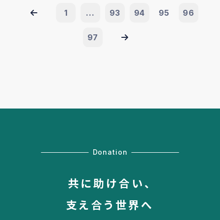
1
...
93
94
95
96
97
Donation
共に助け合い、
支え合う世界へ