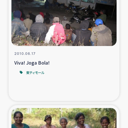
タイ国境ミャンマー移民子ども支援
漁民によるマングローブ植林活動
レバノンでのシリア難民への食糧・越冬支援
レバノンにおける緊急支援
2010.06.17
Viva! Joga Bola!
レバノンでのシリア難民への教育支援事業
東ティモール
レバノンでのシリア難民・レバノン人への農業支援
海外ルーツの市民との共生
神原ゼミxパルシック
石巻市街地在宅被災者支援