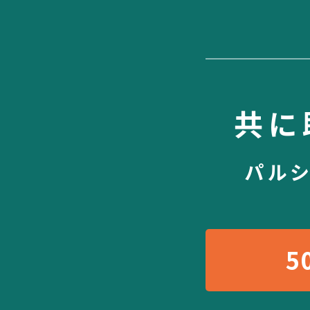
共に
パル
5