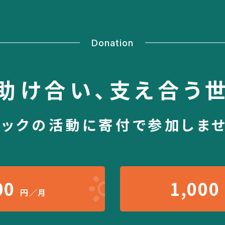
Donation
助け合い、
支え合う
シックの活動に
寄付で参加しま
00
1,000
円／月