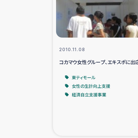
海外ルーツ
石巻市街地
仮設住宅生活
2010.11.08
コカマウ女性グループ、エキスポに出
インターン・
東ティモール
居場
女性の生計向上支援
経済自立支援事業
ガザ地区にお
ガザ地区における
ふりかけ普及と食生