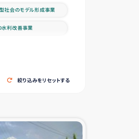
型社会のモデル形成事業
の水利改善事業
農業の支援事業
洪水被災者支援
絞り込みをリセットする
帰還民の生活再建支援
ェシの地震・津波被災者支援
ャフナ県干物事業
部洪水被災者支援