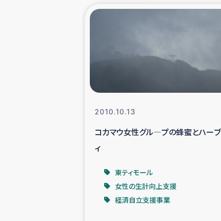
緊急
民
トルコ・シリ
コーヒ
2010.10.13
コカマウ女性グル―プの蜂蜜とハーブ
ベイルート大
ィ
アグロフォレス
東ティモール
女性の生計向上支援
経済自立支援事業