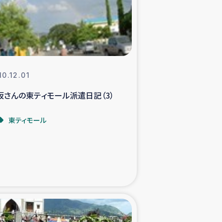
支援事業
NITAによる食品加工事業
10.12.01
坂さんの東ティモール派遣日記（3）
島地震 緊急支援
東ティモール
ー緊急支援
グローブ植林活動
おける緊急支援
・レバノン人への農業支援