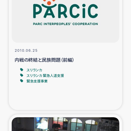
スリランカの南北女性をつなぐサリー・リサイクル・プロ
ジェクト
復興支援事業
民際教育事業
2010.06.25
女性グループPIFWANITAによる食品加工事業
内戦の終結と民族問題（前編）
スリランカ
ガザ人道支援
スリランカ 緊急人道支援
緊急支援事業
令和6年能登半島地震 緊急支援
国内避難民への物資配付および教育支援
ミャンマー緊急支援