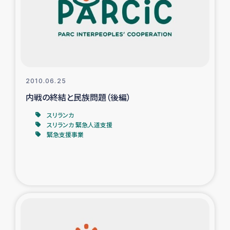
カカオ生産者支援事業
シリア国内避難民・帰還民の生活再建支援
トルコにおけるシリア難民支援事業
2010.06.25
インドネシア中部 スラウェシの地震・津波被災者支援
内戦の終結と民族問題（後編）
スリランカ
スリランカ ムライティブ県帰還民の生活再建支援
スリランカ 緊急人道支援
緊急支援事業
スリランカ ジャフナ県干物事業
スリランカ 緊急人道支援
スリランカ南部洪水被災者支援