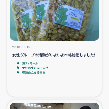
トルコ・シリア地震被災者支援
デニヤヤ小規模紅茶農家支援
コーヒー生産者支援
2010.03.15
アイナロ県マウベシ郡でのコーヒー畑改善事業
女性グループの活動がいよいよ本格始動しました！
ベイルート大規模爆発被災者支援
東ティモール
女性の生計向上支援
経済自立支援事業
女性の生計向上支援
アグロフォレストリー（カカオ）事業