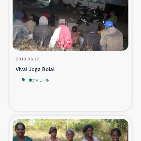
タイ国境ミャンマー移民子ども支援
漁民によるマングローブ植林活動
レバノンでのシリア難民への食糧・越冬支援
レバノンにおける緊急支援
2010.06.17
Viva! Joga Bola!
レバノンでのシリア難民への教育支援事業
東ティモール
レバノンでのシリア難民・レバノン人への農業支援
海外ルーツの市民との共生
神原ゼミxパルシック
石巻市街地在宅被災者支援