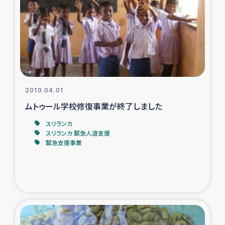
ガザ地区での公園の緑化を通じた支援事業
ガザ地区における被災住民への緊急支援
ガザ地区酪農を通した女性グループの生計支援
ふりかけ普及と食生活改善による栄養改善事業
2010.04.01
ムトゥール学校修復事業が終了しました
フェアトレード事業
スリランカ
スリランカ 緊急人道支援
緊急支援事業
緊急支援事業
女性の生計向上を通じた子どもの栄養改善事業
民際教育
食べる