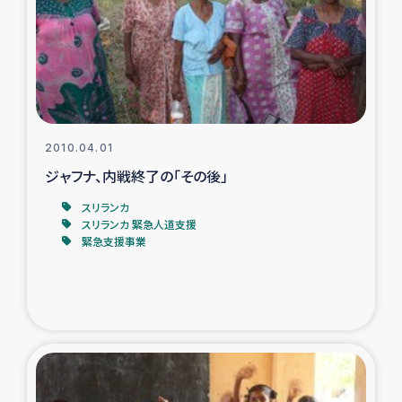
復興応援隊の活動
仮設住宅生活支援・農業復興支援
漁業復興支援
2010.04.01
ジャフナ、内戦終了の「その後」
インターン・ボランティア日誌
スリランカ
経済自立支援事業
スリランカ 緊急人道支援
緊急支援事業
居場所づくり
ガザ空爆被災者への食料支援と農家生産支援
ガザ地区における羊の畜産支援