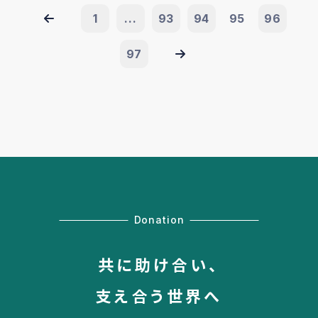
1
...
93
94
95
96
97
Donation
共に助け合い、
支え合う世界へ