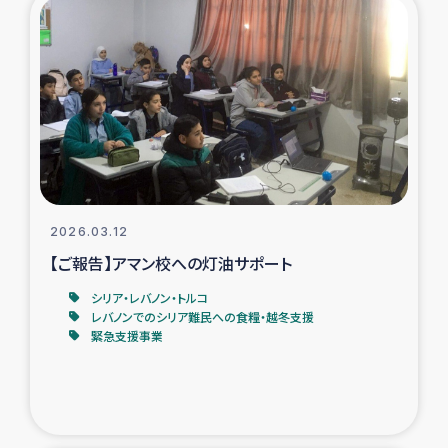
復興応援隊の活動
仮設住宅生活支援・農業復興支援
漁業復興支援
インターン・ボランティア日誌
2026.03.12
経済自立支援事業
【ご報告】アマン校への灯油サポート
シリア・レバノン・トルコ
居場所づくり
レバノンでのシリア難民への食糧・越冬支援
緊急支援事業
ガザ空爆被災者への食料支援と農家生産支援
ガザ地区における羊の畜産支援