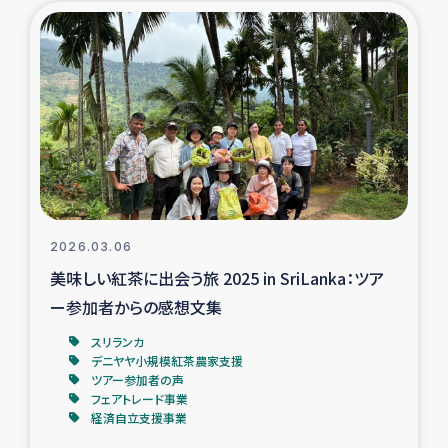
ガザ地区での公園の緑化を通じた支援事業
ガザ地区における被災住民への緊急支援
ガザ地区酪農を通した女性グループの生計支援
ふりかけ普及と食生活改善による栄養改善事業
フェアトレード事業
2026.03.06
美味しい紅茶に出会う旅 2025 in SriLanka：ツア
緊急支援事業
ー参加者からの感想文集
女性の生計向上を通じた子どもの栄養改善事業
スリランカ
デニヤヤ小規模紅茶農家支援
ツアー参加者の声
民際教育
フェアトレード事業
経済自立支援事業
食べる