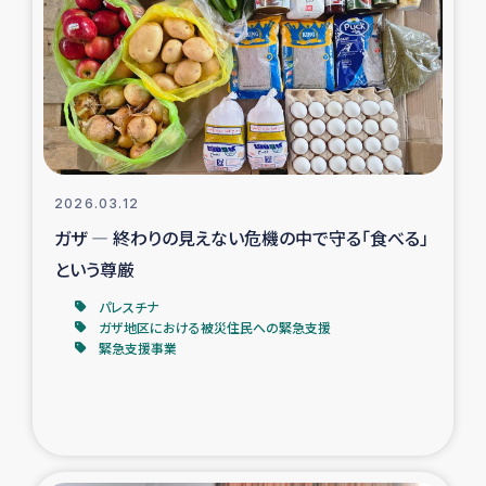
タイ国境ミャンマー移民子ども支援
漁民によるマングローブ植林活動
レバノンでのシリア難民への食糧・越冬支援
レバノンにおける緊急支援
2026.03.12
ガザ ― 終わりの見えない危機の中で守る「食べる」
レバノンでのシリア難民への教育支援事業
という尊厳
レバノンでのシリア難民・レバノン人への農業支援
パレスチナ
ガザ地区における被災住民への緊急支援
緊急支援事業
海外ルーツの市民との共生
神原ゼミxパルシック
石巻市街地在宅被災者支援