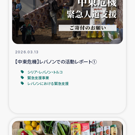
スリランカの南北女性をつなぐサリー・リサイクル・プロ
ジェクト
復興支援事業
民際教育事業
2026.03.13
女性グループPIFWANITAによる食品加工事業
【中東危機】レバノンでの活動レポート①
シリア・レバノン・トルコ
ガザ人道支援
緊急支援事業
レバノンにおける緊急支援
令和6年能登半島地震 緊急支援
国内避難民への物資配付および教育支援
ミャンマー緊急支援