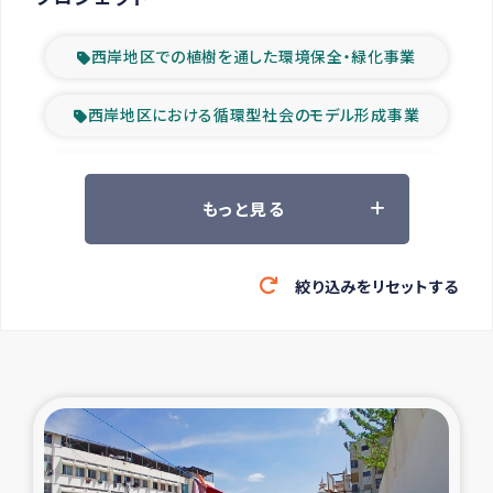
西岸地区での植樹を通した環境保全・緑化事業
西岸地区における循環型社会のモデル形成事業
ツアー参加者の声
もっと見る
山間部農村の水利改善事業
絞り込みをリセットする
緊急救援の時代
森林保全型農業の支援事業
東ティモール豪雨緊急支援
大雨による洪水被災者支援