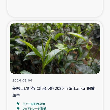
トルコ・シリア地震被災者支援
デニヤヤ小規模紅茶農家支援
コーヒー生産者支援
アイナロ県マウベシ郡でのコーヒー畑改善事業
ベイルート大規模爆発被災者支援
女性の生計向上支援
2026.03.06
美味しい紅茶に出会う旅 2025 in SriLanka：開催
アグロフォレストリー（カカオ）事業
報告
ツアー参加者の声
フェアトレード事業