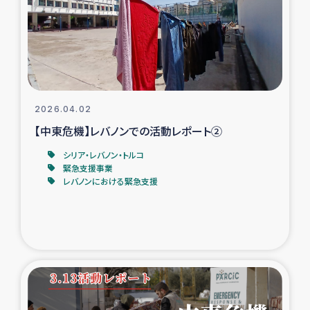
カカオ生産者支援事業
シリア国内避難民・帰還民の生活再建支援
トルコにおけるシリア難民支援事業
2026.04.02
インドネシア中部 スラウェシの地震・津波被災者支援
【中東危機】レバノンでの活動レポート②
シリア・レバノン・トルコ
スリランカ ムライティブ県帰還民の生活再建支援
緊急支援事業
レバノンにおける緊急支援
スリランカ ジャフナ県干物事業
スリランカ 緊急人道支援
スリランカ南部洪水被災者支援