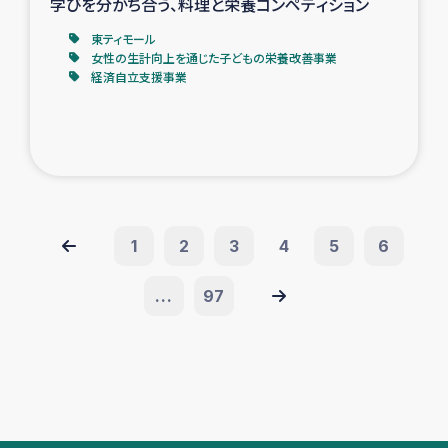
学びを分かち合う、料理と栄養コンペティション
東ティモール
女性の生計向上を通じた子どもの栄養改善事業
経済自立支援事業
1
2
3
4
5
6
...
97