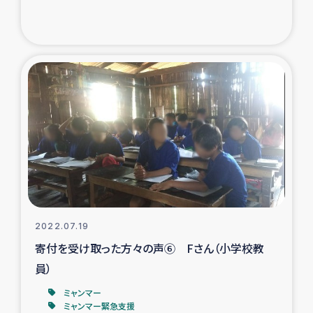
ガザ地区での公園の緑化を通じた支援事業
ガザ地区における被災住民への緊急支援
ガザ地区酪農を通した女性グループの生計支援
ふりかけ普及と食生活改善による栄養改善事業
フェアトレード事業
緊急支援事業
2022.07.19
女性の生計向上を通じた子どもの栄養改善事業
寄付を受け取った方々の声⑥ Fさん（小学校教
員）
民際教育
ミャンマー
食べる
ミャンマー緊急支援