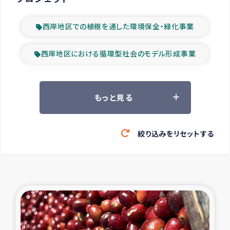
西岸地区での植樹を通した環境保全・緑化事業
西岸地区における循環型社会のモデル形成事業
ツアー参加者の声
もっと見る
山間部農村の水利改善事業
絞り込みをリセットする
緊急救援の時代
森林保全型農業の支援事業
東ティモール豪雨緊急支援
大雨による洪水被災者支援