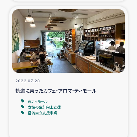
タイ国境ミャンマー移民子ども支援
漁民によるマングローブ植林活動
レバノンでのシリア難民への食糧・越冬支援
レバノンにおける緊急支援
レバノンでのシリア難民への教育支援事業
2022.07.28
レバノンでのシリア難民・レバノン人への農業支援
軌道に乗ったカフェ・アロマ・ティモール
海外ルーツの市民との共生
東ティモール
女性の生計向上支援
経済自立支援事業
神原ゼミxパルシック
石巻市街地在宅被災者支援