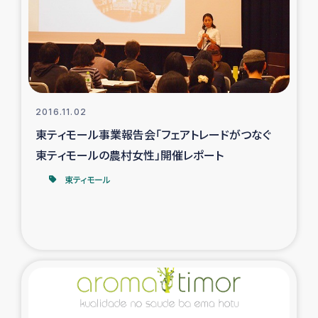
カカオ生産者支援事業
シリア国内避難民・帰還民の生活再建支援
トルコにおけるシリア難民支援事業
2016.11.02
インドネシア中部 スラウェシの地震・津波被災者支援
東ティモール事業報告会「フェアトレードがつなぐ
東ティモールの農村女性」開催レポート
スリランカ ムライティブ県帰還民の生活再建支援
東ティモール
スリランカ ジャフナ県干物事業
スリランカ 緊急人道支援
スリランカ南部洪水被災者支援