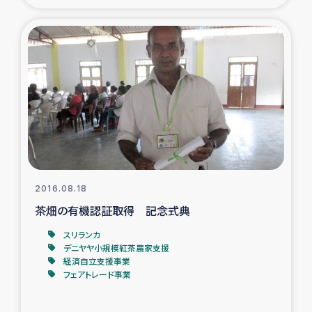
トルコ・シリア地震被災者支援
デニヤヤ小規模紅茶農家支援
コーヒー生産者支援
アイナロ県マウベシ郡でのコーヒー畑改善事業
ベイルート大規模爆発被災者支援
2016.08.18
茶畑の有機認証取得 記念式典
女性の生計向上支援
スリランカ
デニヤヤ小規模紅茶農家支援
アグロフォレストリー（カカオ）事業
経済自立支援事業
フェアトレード事業