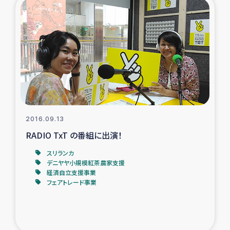
復興応援隊の活動
仮設住宅生活支援・農業復興支援
漁業復興支援
インターン・ボランティア日誌
2016.09.13
経済自立支援事業
RADIO TxT の番組に出演！
スリランカ
居場所づくり
デニヤヤ小規模紅茶農家支援
経済自立支援事業
ガザ空爆被災者への食料支援と農家生産支援
フェアトレード事業
ガザ地区における羊の畜産支援