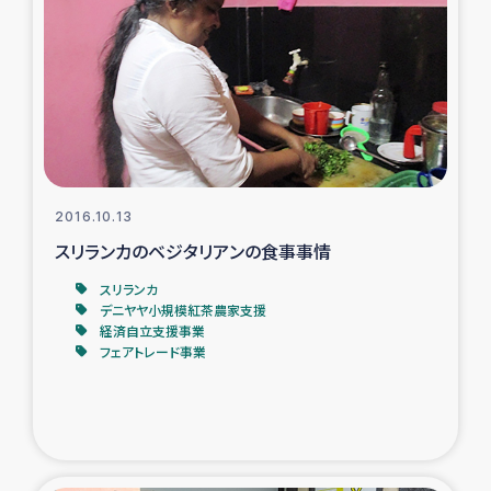
タイ国境ミャンマー移民子ども支援
漁民によるマングローブ植林活動
レバノンでのシリア難民への食糧・越冬支援
レバノンにおける緊急支援
2016.10.13
レバノンでのシリア難民への教育支援事業
スリランカのベジタリアンの食事事情
スリランカ
レバノンでのシリア難民・レバノン人への農業支援
デニヤヤ小規模紅茶農家支援
経済自立支援事業
フェアトレード事業
海外ルーツの市民との共生
神原ゼミxパルシック
石巻市街地在宅被災者支援