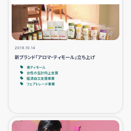
スリランカの南北女性をつなぐサリー・リサイクル・プロ
ジェクト
復興支援事業
民際教育事業
2016.10.14
女性グループPIFWANITAによる食品加工事業
新ブランド「アロマ・ティモール」立ち上げ
東ティモール
ガザ人道支援
女性の生計向上支援
経済自立支援事業
フェアトレード事業
令和6年能登半島地震 緊急支援
国内避難民への物資配付および教育支援
ミャンマー緊急支援