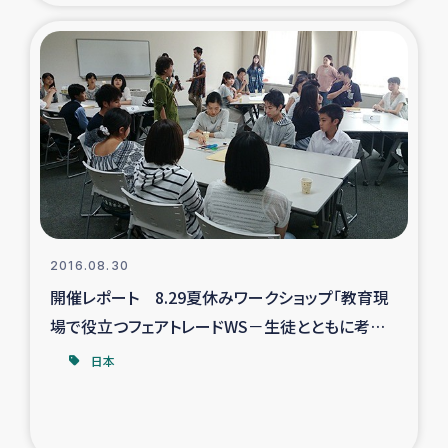
ガザ地区での公園の緑化を通じた支援事業
ガザ地区における被災住民への緊急支援
ガザ地区酪農を通した女性グループの生計支援
ふりかけ普及と食生活改善による栄養改善事業
フェアトレード事業
2016.08.30
緊急支援事業
開催レポート 8.29夏休みワークショップ「教育現
場で役立つフェアトレードWS－生徒とともに考える
女性の生計向上を通じた子どもの栄養改善事業
－」＠地球ひろば
日本
民際教育
食べる