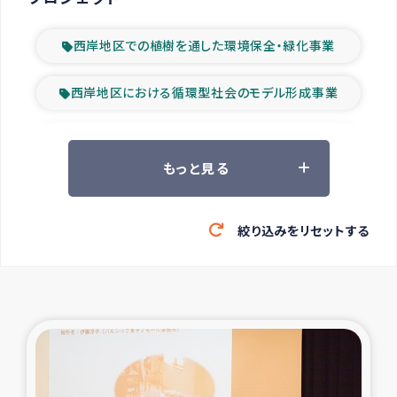
西岸地区での植樹を通した環境保全・緑化事業
西岸地区における循環型社会のモデル形成事業
ツアー参加者の声
もっと見る
山間部農村の水利改善事業
絞り込みをリセットする
緊急救援の時代
森林保全型農業の支援事業
東ティモール豪雨緊急支援
大雨による洪水被災者支援