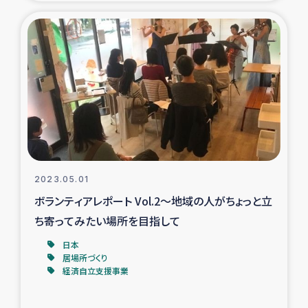
トルコ・シリア地震被災者支援
デニヤヤ小規模紅茶農家支援
コーヒー生産者支援
アイナロ県マウベシ郡でのコーヒー畑改善事業
ベイルート大規模爆発被災者支援
2023.05.01
ボランティアレポート Vol.2～地域の人がちょっと立
女性の生計向上支援
ち寄ってみたい場所を目指して
日本
アグロフォレストリー（カカオ）事業
居場所づくり
経済自立支援事業