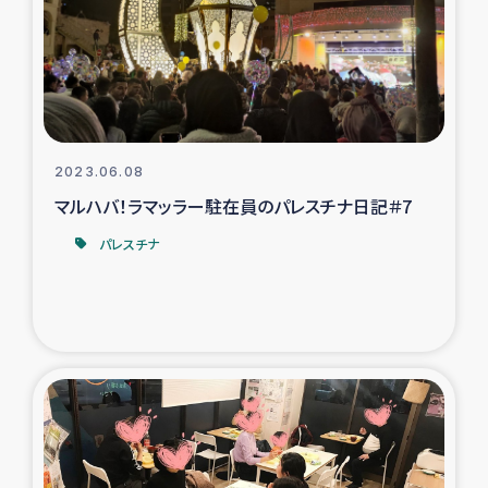
カカオ生産者支援事業
シリア国内避難民・帰還民の生活再建支援
トルコにおけるシリア難民支援事業
2023.06.08
インドネシア中部 スラウェシの地震・津波被災者支援
マルハバ！ラマッラー駐在員のパレスチナ日記＃7
パレスチナ
スリランカ ムライティブ県帰還民の生活再建支援
スリランカ ジャフナ県干物事業
スリランカ 緊急人道支援
スリランカ南部洪水被災者支援