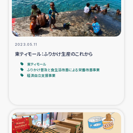
タイ国境ミャンマー移民子ども支援
漁民によるマングローブ植林活動
レバノンでのシリア難民への食糧・越冬支援
2023.05.11
レバノンにおける緊急支援
東ティモール：ふりかけ生産のこれから
東ティモール
レバノンでのシリア難民への教育支援事業
ふりかけ普及と食生活改善による栄養改善事業
経済自立支援事業
レバノンでのシリア難民・レバノン人への農業支援
海外ルーツの市民との共生
神原ゼミxパルシック
石巻市街地在宅被災者支援