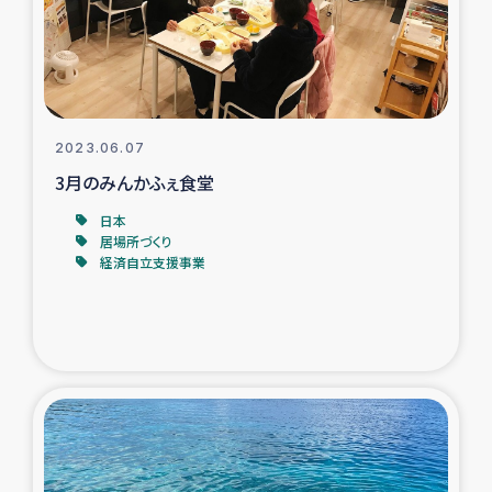
スリランカの南北女性をつなぐサリー・リサイクル・プロ
ジェクト
復興支援事業
2023.06.07
民際教育事業
3月のみんかふぇ食堂
女性グループPIFWANITAによる食品加工事業
日本
居場所づくり
経済自立支援事業
ガザ人道支援
令和6年能登半島地震 緊急支援
国内避難民への物資配付および教育支援
ミャンマー緊急支援