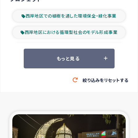
西岸地区での植樹を通した環境保全・緑化事業
西岸地区における循環型社会のモデル形成事業
ツアー参加者の声
もっと見る
山間部農村の水利改善事業
絞り込みをリセットする
緊急救援の時代
森林保全型農業の支援事業
東ティモール豪雨緊急支援
大雨による洪水被災者支援