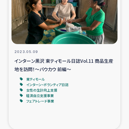
ガザ地区での公園の緑化を通じた支援事業
ガザ地区における被災住民への緊急支援
ガザ地区酪農を通した女性グループの生計支援
ふりかけ普及と食生活改善による栄養改善事業
2023.05.09
インターン黒沢 東ティモール日誌Vol.11 商品生産
フェアトレード事業
地を訪問！～バウカウ 前編～
東ティモール
緊急支援事業
インターン・ボランティア日誌
女性の生計向上支援
女性の生計向上を通じた子どもの栄養改善事業
経済自立支援事業
フェアトレード事業
民際教育
食べる