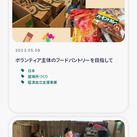
復興応援隊の活動
仮設住宅生活支援・農業復興支援
漁業復興支援
2023.05.09
ボランティア主体のフードパントリーを目指して
インターン・ボランティア日誌
日本
経済自立支援事業
居場所づくり
経済自立支援事業
居場所づくり
ガザ空爆被災者への食料支援と農家生産支援
ガザ地区における羊の畜産支援