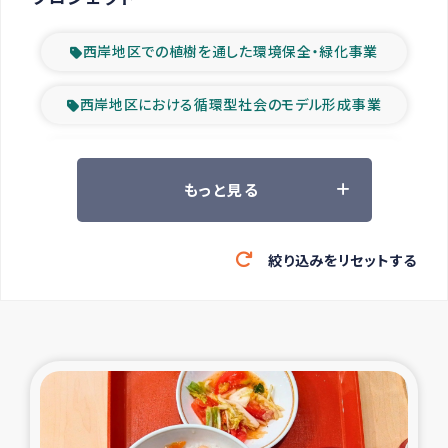
西岸地区での植樹を通した環境保全・緑化事業
西岸地区における循環型社会のモデル形成事業
ツアー参加者の声
もっと見る
山間部農村の水利改善事業
絞り込みをリセットする
緊急救援の時代
森林保全型農業の支援事業
東ティモール豪雨緊急支援
大雨による洪水被災者支援