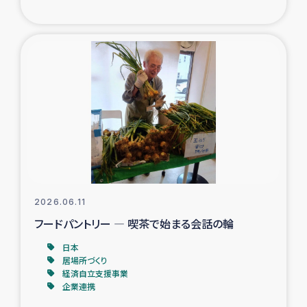
ガザ地区での公園の緑化を通じた支援事業
ガザ地区における被災住民への緊急支援
ガザ地区酪農を通した女性グループの生計支援
ふりかけ普及と食生活改善による栄養改善事業
フェアトレード事業
緊急支援事業
2026.06.11
フードパントリー ― 喫茶で始まる会話の輪
女性の生計向上を通じた子どもの栄養改善事業
日本
居場所づくり
民際教育
経済自立支援事業
企業連携
食べる