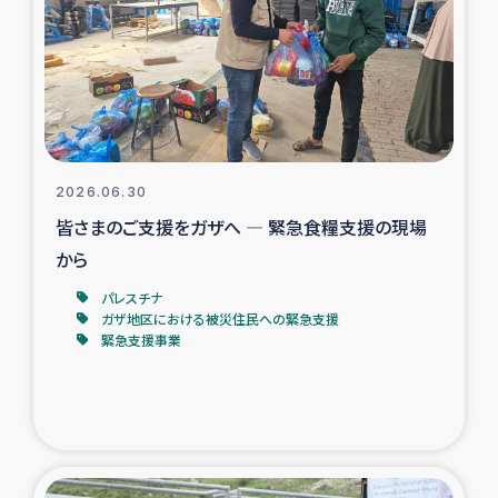
スリランカの南北女性をつなぐサリー・リサイクル・プロ
ジェクト
復興支援事業
民際教育事業
2026.06.30
女性グループPIFWANITAによる食品加工事業
皆さまのご支援をガザへ ― 緊急食糧支援の現場
から
ガザ人道支援
パレスチナ
ガザ地区における被災住民への緊急支援
令和6年能登半島地震 緊急支援
緊急支援事業
国内避難民への物資配付および教育支援
ミャンマー緊急支援