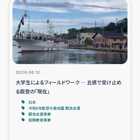
復興応援隊の活動
仮設住宅生活支援・農業復興支援
漁業復興支援
インターン・ボランティア日誌
2026.06.12
経済自立支援事業
大学生によるフィールドワーク ― 五感で受け止め
る能登の「現在」
居場所づくり
日本
令和6年能登半島地震 緊急支援
ガザ空爆被災者への食料支援と農家生産支援
緊急支援事業
民際教育事業
ガザ地区における羊の畜産支援