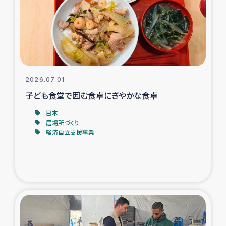
カカオ生産者支援事業
シリア国内避難民・帰還民の生活再建支援
トルコにおけるシリア難民支援事業
2026.07.01
インドネシア中部 スラウェシの地震・津波被災者支援
子ども食堂で囲む食卓にぎやかな食卓
日本
スリランカ ムライティブ県帰還民の生活再建支援
居場所づくり
経済自立支援事業
スリランカ ジャフナ県干物事業
スリランカ 緊急人道支援
スリランカ南部洪水被災者支援