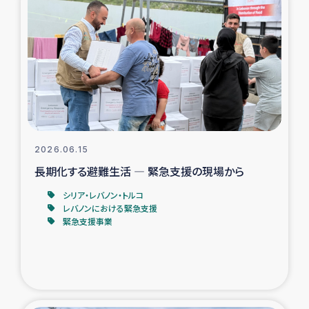
タイ国境ミャンマー移民子ども支援
漁民によるマングローブ植林活動
レバノンでのシリア難民への食糧・越冬支援
レバノンにおける緊急支援
2026.06.15
レバノンでのシリア難民への教育支援事業
長期化する避難生活 ― 緊急支援の現場から
レバノンでのシリア難民・レバノン人への農業支援
シリア・レバノン・トルコ
レバノンにおける緊急支援
緊急支援事業
海外ルーツの市民との共生
神原ゼミxパルシック
石巻市街地在宅被災者支援