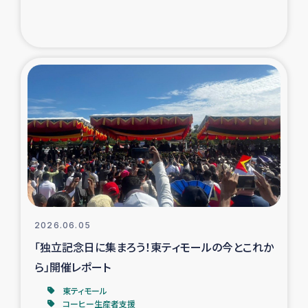
トルコ・シリア地震被災者支援
デニヤヤ小規模紅茶農家支援
コーヒー生産者支援
アイナロ県マウベシ郡でのコーヒー畑改善事業
ベイルート大規模爆発被災者支援
女性の生計向上支援
2026.06.05
「独立記念日に集まろう！東ティモールの今とこれか
アグロフォレストリー（カカオ）事業
ら」開催レポート
東ティモール
コーヒー生産者支援